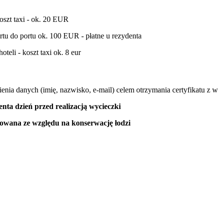
koszt taxi - ok. 20 EUR
ortu do portu ok. 100 EUR - płatne u rezydenta
teli - koszt taxi ok. 8 eur
nia danych (imię, nazwisko, e-mail) celem otrzymania certyfikatu z w
enta dzień przed realizacją wycieczki
zowana ze względu na konserwacj
ę łodzi