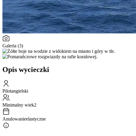
Galeria (3)
Opis wycieczki
Pilot
angielski
Minimalny wiek
2
Anulowanie
elastyczne