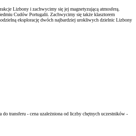
trakcje Lizbony i zachwycimy się jej magnetyzującą atmosferą.
dmiu Cudów Portugalii. Zachwycimy się także klasztorem
ielną eksplorację dwóch najbardziej urokliwych dzielnic Lizbony
 do transferu - cena uzależniona od liczby chętnych uczestników -