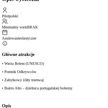
Pilot
polski
Minimalny wiek
BRAK
Anulowanie
elastyczne
Główne atrakcje
• Wieża Belem (UNESCO)
• Pomnik Odkrywców
• Zabytkowy żółty tramwaj
• Bairro Alto – dzielnica portugalskiej bohemy
Opis