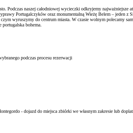
iasto. Podczas naszej całodniowej wycieczki odkryjemy najważniejsze a
rawy Portugalczyków oraz monumentalną Wieżę Belem – jeden z Sie
zym wyruszymy do centrum miasta. W czasie wolnym polecamy samodz
e portugalska bohema.
u wybranego podczas procesu rezerwacji
ntegordo - dojazd do miejsca zbiórki we własnym zakresie lub doplata