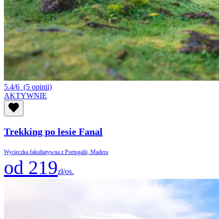
5.4/6
(5 opinii)
AKTYWNIE
Trekking po lesie Fanal
Wycieczka fakultatywna z Portugalii, Madera
od 219
zł/os.