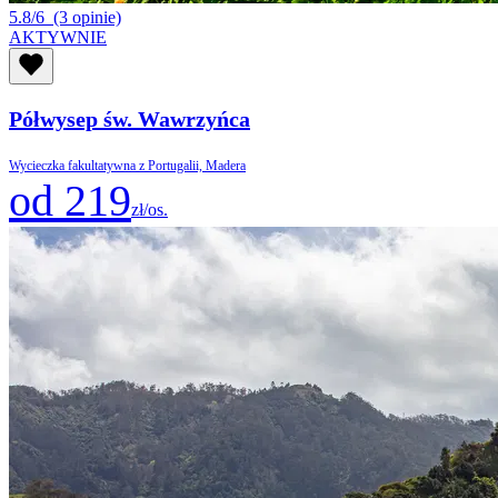
5.8/6
(3 opinie)
AKTYWNIE
Półwysep św. Wawrzyńca
Wycieczka fakultatywna z Portugalii, Madera
od 219
zł/os.