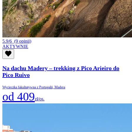
5.9/6
(9 opinii)
AKTYWNIE
Na dachu Madery – trekking z Pico Arieiro do
Pico Ruivo
Wycieczka fakultatywna z Portugalii, Madera
od 409
zł/os.