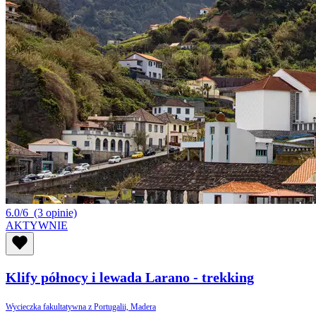
6.0/6
(3 opinie)
AKTYWNIE
Klify północy i lewada Larano - trekking
Wycieczka fakultatywna z Portugalii, Madera