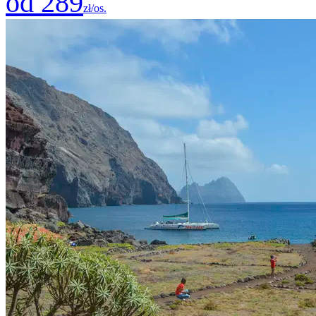
od 289
zł/os.