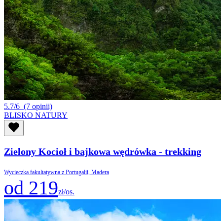
5.7/6
(7 opinii)
BLISKO NATURY
Zielony Kocioł i bajkowa wędrówka - trekking
Wycieczka fakultatywna z Portugalii, Madera
od 219
zł/os.