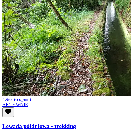
4.9/6
(6 opinii)
AKTYWNIE
Lewada półdniowa - trekking