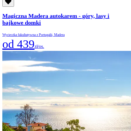
Magiczna Madera autokarem - góry, lasy i
bajkowe domki
Wycieczka fakultatywna z Portugalii, Madera
od 439
zł/os.