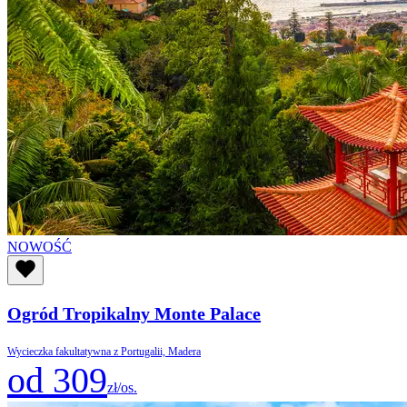
NOWOŚĆ
Ogród Tropikalny Monte Palace
Wycieczka fakultatywna z Portugalii, Madera
od 309
zł/os.