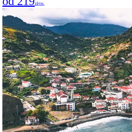
od 219
zł/os.