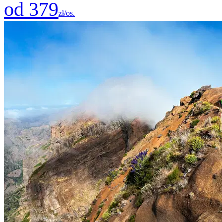
od 379
zł/os.