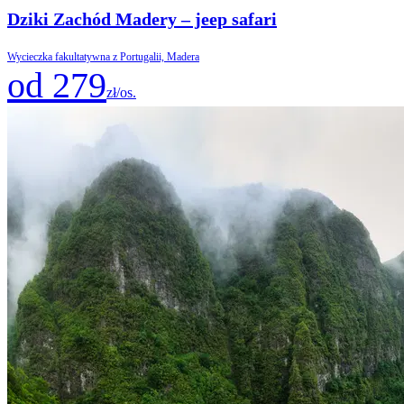
Dziki Zachód Madery – jeep safari
Wycieczka fakultatywna z Portugalii, Madera
od 279
zł/os.