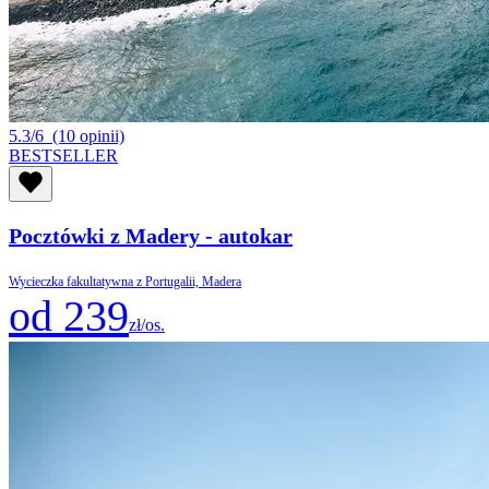
5.3/6
(10 opinii)
BESTSELLER
Pocztówki z Madery - autokar
Wycieczka fakultatywna z Portugalii, Madera
od 239
zł/os.