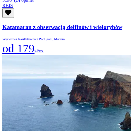
5.5/6
(24 opinie)
REJS
Katamaran z obserwacją delfinów i wielorybów
Wycieczka fakultatywna z Portugalii, Madera
od 179
zł/os.