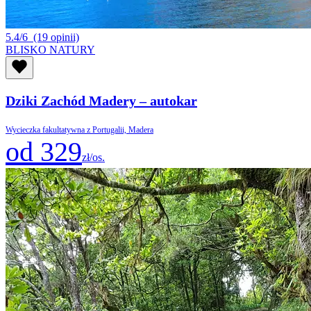
5.4/6
(19 opinii)
BLISKO NATURY
Dziki Zachód Madery – autokar
Wycieczka fakultatywna z Portugalii, Madera
od 329
zł/os.