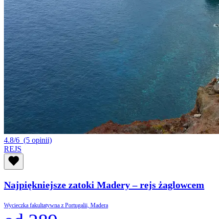
4.8/6
(5 opinii)
REJS
Najpiękniejsze zatoki Madery – rejs żaglowcem
Wycieczka fakultatywna z Portugalii, Madera