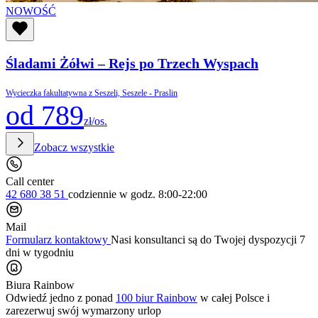
NOWOŚĆ
Śladami Żółwi – Rejs po Trzech Wyspach
Wycieczka fakultatywna z Seszeli, Seszele - Praslin
od 789
zł/os.
Zobacz wszystkie
Call center
42 680 38 51
codziennie
w godz. 8:00-22:00
Mail
Formularz kontaktowy
Nasi konsultanci są do Twojej dyspozycji 7
dni w tygodniu
Biura Rainbow
Odwiedź jedno z ponad
100 biur Rainbow
w całej Polsce i
zarezerwuj swój
wymarzony urlop