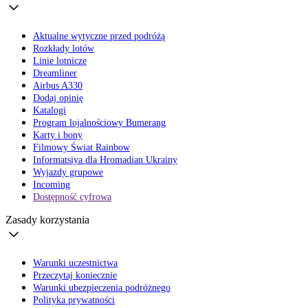
Aktualne wytyczne przed podróżą
Rozkłady lotów
Linie lotnicze
Dreamliner
Airbus A330
Dodaj opinię
Katalogi
Program lojalnościowy Bumerang
Karty i bony
Filmowy Świat Rainbow
Informatsiya dla Hromadian Ukrainy
Wyjazdy grupowe
Incoming
Dostępność cyfrowa
Zasady korzystania
Warunki uczestnictwa
Przeczytaj koniecznie
Warunki ubezpieczenia podróżnego
Polityka prywatności