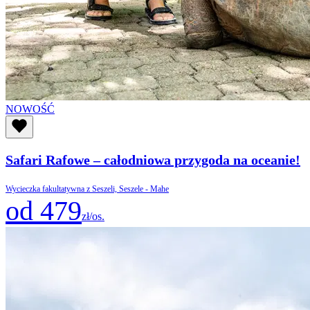
NOWOŚĆ
Safari Rafowe – całodniowa przygoda na oceanie!
Wycieczka fakultatywna z Seszeli, Seszele - Mahe
od 479
zł/os.