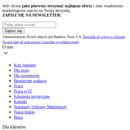
Jeśli chcesz
jako pierwszy otrzymać najlepsze oferty
i inne wiadomości
marketingowe wprost na Twoją skrzynkę,
ZAPISZ SIĘ NA NEWSLETTER:
Zapisz się
Administratorem Twoich danych jest Rainbow Tours S.A.
Dowiedz się więcej o ochronie
Twoich danych oraz prawie i sposobie wycofania zgody
.
O nas
Kim jesteśmy
Dla prasy
Dla inwestorów
Bezpieczne wakacje
Praca
Praca w IT
Szkolenia turystyczne
Kontakt
Standardy Ochrony Małoletnich
Nasze hotele
Biura
Dla klientów