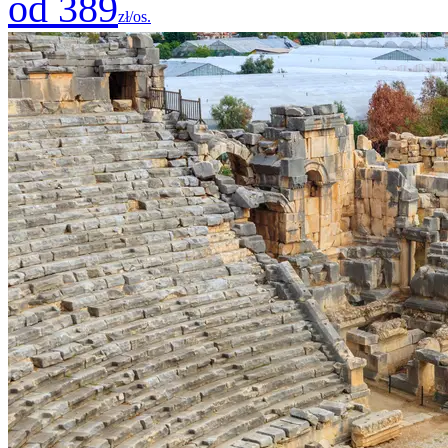
od 389
zł/os.