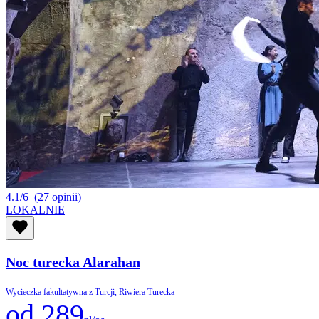
4.1/6
(27 opinii)
LOKALNIE
Noc turecka Alarahan
Wycieczka fakultatywna z Turcji, Riwiera Turecka
od 289