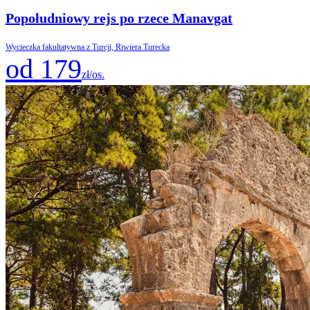
Popołudniowy rejs po rzece Manavgat
Wycieczka fakultatywna z Turcji, Riwiera Turecka
od 179
zł/os.