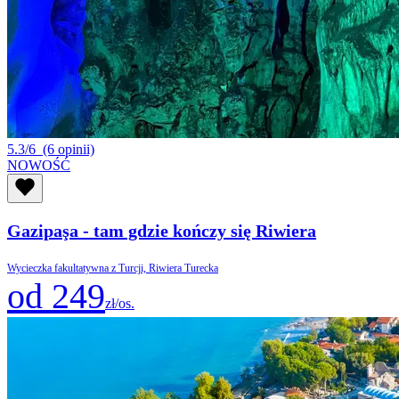
5.3/6
(6 opinii)
NOWOŚĆ
Gazipaşa - tam gdzie kończy się Riwiera
Wycieczka fakultatywna z Turcji, Riwiera Turecka
od 249
zł/os.