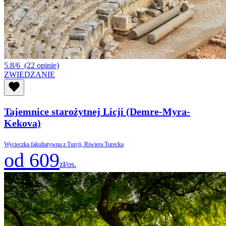
5.8/6
(22 opinie)
ZWIEDZANIE
Tajemnice starożytnej Licji (Demre-Myra-
Kekova)
Wycieczka fakultatywna z Turcji, Riwiera Turecka
od 609
zł/os.