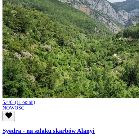
5.4/6
(11 opinii)
NOWOŚĆ
Syedra - na szlaku skarbów Alanyi