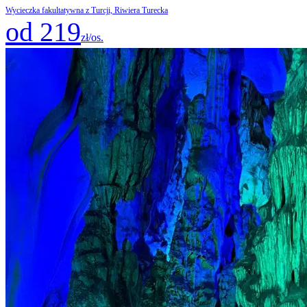
Wycieczka fakultatywna z Turcji, Riwiera Turecka
od 219
zł/os.