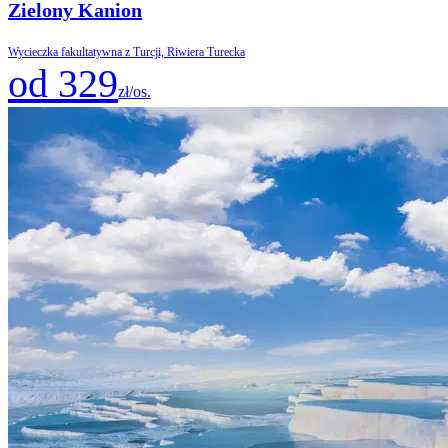
Zielony Kanion
Wycieczka fakultatywna z Turcji, Riwiera Turecka
od 329
zł/os.