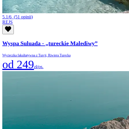
5.1/6
(51 opinii)
REJS
Wyspa Suluada - „tureckie Malediwy”
Wycieczka fakultatywna z Turcji, Riwiera Turecka
od 249
zł/os.