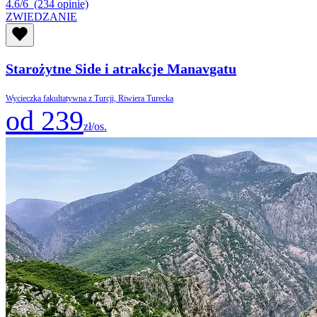
4.6/6
(234 opinie)
ZWIEDZANIE
Starożytne Side i atrakcje Manavgatu
Wycieczka fakultatywna z Turcji, Riwiera Turecka
od 239
zł/os.