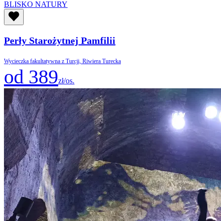
BLISKO NATURY
Perły Starożytnej Pamfilii
Wycieczka fakultatywna z Turcji, Riwiera Turecka
od 389
zł/os.