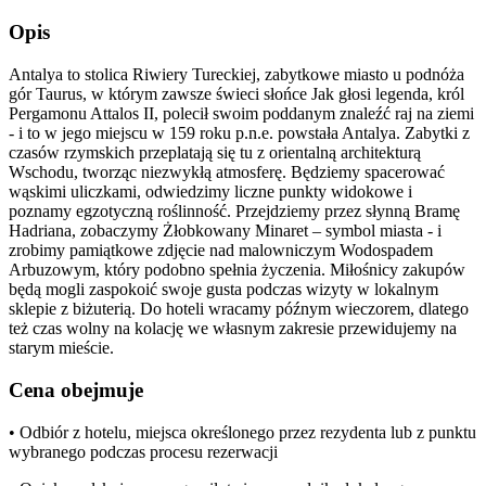
Opis
Antalya to stolica Riwiery Tureckiej, zabytkowe miasto u podnóża
gór Taurus, w którym zawsze świeci słońce Jak głosi legenda, król
Pergamonu Attalos II, polecił swoim poddanym znaleźć raj na ziemi
- i to w jego miejscu w 159 roku p.n.e. powstała Antalya. Zabytki z
czasów rzymskich przeplatają się tu z orientalną architekturą
Wschodu, tworząc niezwykłą atmosferę. Będziemy spacerować
wąskimi uliczkami, odwiedzimy liczne punkty widokowe i
poznamy egzotyczną roślinność. Przejdziemy przez słynną Bramę
Hadriana, zobaczymy Żłobkowany Minaret – symbol miasta - i
zrobimy pamiątkowe zdjęcie nad malowniczym Wodospadem
Arbuzowym, który podobno spełnia życzenia. Miłośnicy zakupów
będą mogli zaspokoić swoje gusta podczas wizyty w lokalnym
sklepie z biżuterią. Do hoteli wracamy późnym wieczorem, dlatego
też czas wolny na kolację we własnym zakresie przewidujemy na
starym mieście.
Cena obejmuje
• Odbiór z hotelu, miejsca określonego przez rezydenta lub z punktu
wybranego podczas procesu rezerwacji