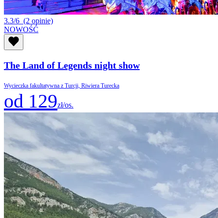
3.3/6
(2 opinie)
NOWOŚĆ
The Land of Legends night show
Wycieczka fakultatywna z Turcji, Riwiera Turecka
od 129
zł/os.