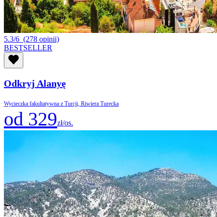
5.3/6
(278 opinii)
BESTSELLER
Odkryj Alanyę
Wycieczka fakultatywna z Turcji, Riwiera Turecka
od 329
zł/os.