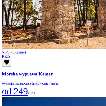
6.0/6
(3 opinie)
REJS
Morska wyprawa Kemer
Wycieczka fakultatywna z Turcji, Riwiera Turecka
od 249
zł/os.