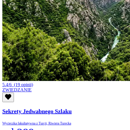
5.4/6
(19 opinii)
ZWIEDZANIE
Sekrety Jedwabnego Szlaku
Wycieczka fakultatywna z Turcji, Riwiera Turecka