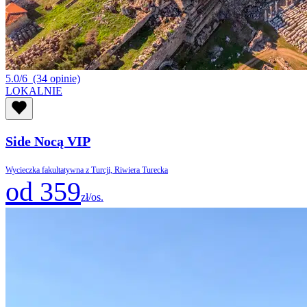
5.0/6
(34 opinie)
LOKALNIE
Side Nocą VIP
Wycieczka fakultatywna z Turcji, Riwiera Turecka
od 359
zł/os.