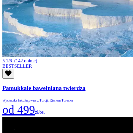
5.1/6
(142 opinie)
BESTSELLER
Pamukkale bawełniana twierdza
Wycieczka fakultatywna z Turcji, Riwiera Turecka
od 499
zł/os.