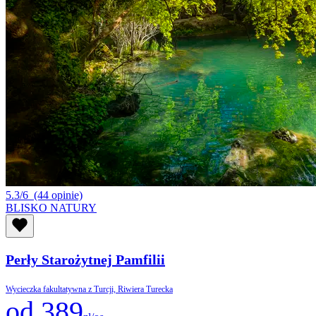
5.3/6
(44 opinie)
BLISKO NATURY
Perły Starożytnej Pamfilii
Wycieczka fakultatywna z Turcji, Riwiera Turecka
od 389