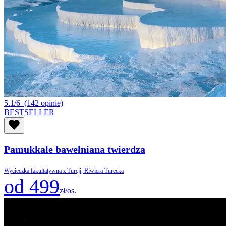
5.1/6
(142 opinie)
BESTSELLER
Pamukkale bawełniana twierdza
Wycieczka fakultatywna z Turcji, Riwiera Turecka
od 499
zł/os.