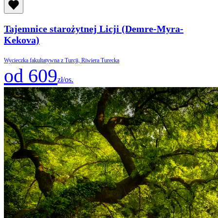
Tajemnice starożytnej Licji (Demre-Myra-
Kekova)
Wycieczka fakultatywna z Turcji, Riwiera Turecka
od 609
zł/os.