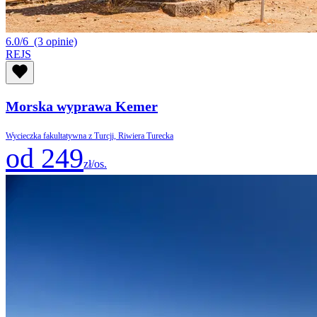
6.0/6
(3 opinie)
REJS
Morska wyprawa Kemer
Wycieczka fakultatywna z Turcji, Riwiera Turecka
od 249
zł/os.