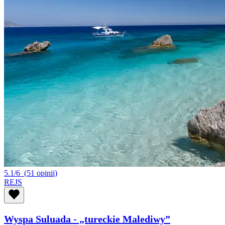
5.1/6
(51 opinii)
REJS
Wyspa Suluada - „tureckie Malediwy”