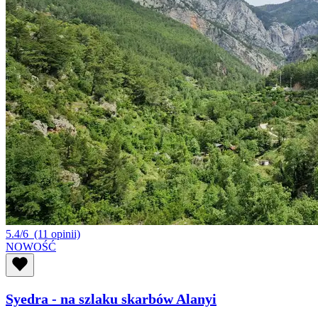
5.4/6
(11 opinii)
NOWOŚĆ
Syedra - na szlaku skarbów Alanyi