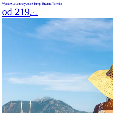
Wycieczka fakultatywna z Turcji, Riwiera Turecka
od 219
zł/os.