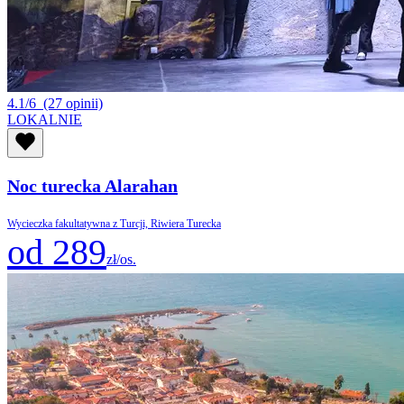
4.1/6
(27 opinii)
LOKALNIE
Noc turecka Alarahan
Wycieczka fakultatywna z Turcji, Riwiera Turecka
od 289
zł/os.