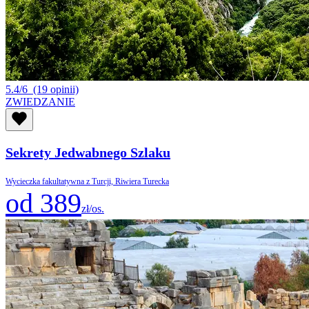
5.4/6
(19 opinii)
ZWIEDZANIE
Sekrety Jedwabnego Szlaku
Wycieczka fakultatywna z Turcji, Riwiera Turecka
od 389
zł/os.