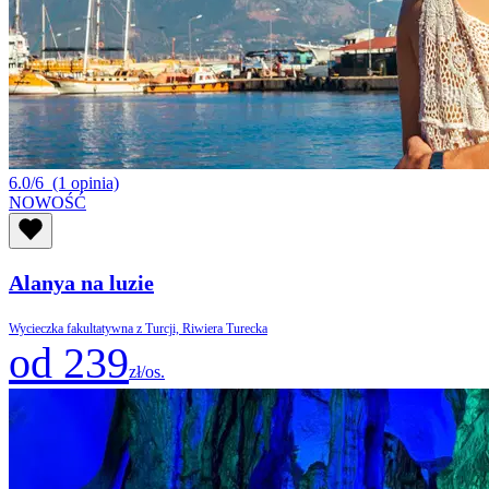
6.0/6
(1 opinia)
NOWOŚĆ
Alanya na luzie
Wycieczka fakultatywna z Turcji, Riwiera Turecka
od 239
zł/os.