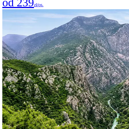
od 239
zł/os.