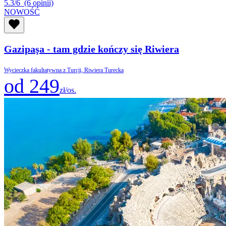
5.3/6
(6 opinii)
NOWOŚĆ
Gazipaşa - tam gdzie kończy się Riwiera
Wycieczka fakultatywna z Turcji, Riwiera Turecka
od 249
zł/os.