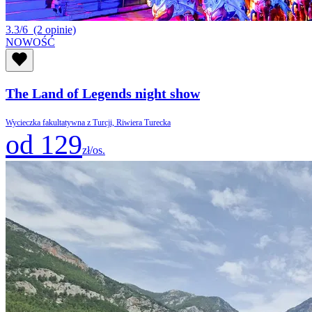
3.3/6
(2 opinie)
NOWOŚĆ
The Land of Legends night show
Wycieczka fakultatywna z Turcji, Riwiera Turecka
od 129
zł/os.