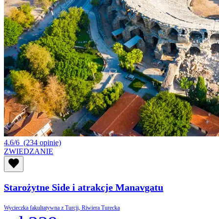
4.6/6
(234 opinie)
ZWIEDZANIE
Starożytne Side i atrakcje Manavgatu
Wycieczka fakultatywna z Turcji, Riwiera Turecka