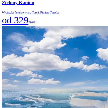
Zielony Kanion
Wycieczka fakultatywna z Turcji, Riwiera Turecka
od 329
zł/os.