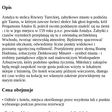
Opis
Antalya to stolica Riwiery Tureckiej, zabytkowe miasto u podnóża
gór Taurus, w którym zawsze świeci słońce Jak głosi legenda, król
Pergamonu Attalos II, polecił swoim poddanym znaleźć raj na ziemi
- i to w jego miejscu w 159 roku p.n.e. powstała Antalya. Zabytki z
czasów rzymskich przeplatają się tu z orientalną architekturą
Wschodu, tworząc niezwykłą atmosferę. Będziemy spacerować
wąskimi uliczkami, odwiedzimy liczne punkty widokowe i
poznamy egzotyczną roślinność. Przejdziemy przez słynną Bramę
Hadriana, zobaczymy Żłobkowany Minaret – symbol miasta - i
zrobimy pamiątkowe zdjęcie nad malowniczym Wodospadem
Arbuzowym, który podobno spełnia życzenia. Miłośnicy zakupów
będą mogli zaspokoić swoje gusta podczas wizyty w lokalnym
sklepie z biżuterią. Do hoteli wracamy późnym wieczorem, dlatego
też czas wolny na kolację we własnym zakresie przewidujemy na
starym mieście.
Cena obejmuje
• Odbiór z hotelu, miejsca określonego przez rezydenta lub z punktu
wybranego podczas procesu rezerwacji