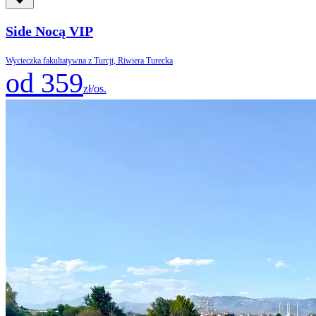
Side Nocą VIP
Wycieczka fakultatywna z Turcji, Riwiera Turecka
od 359
zł/os.