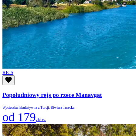
REJS
Popołudniowy rejs po rzece Manavgat
Wycieczka fakultatywna z Turcji, Riwiera Turecka
od 179
zł/os.