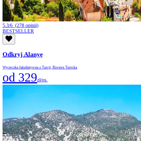
5.3/6
(278 opinii)
BESTSELLER
Odkryj Alanyę
Wycieczka fakultatywna z Turcji, Riwiera Turecka
od 329
zł/os.