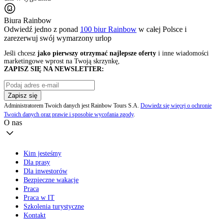
Biura Rainbow
Odwiedź jedno z ponad
100 biur Rainbow
w całej Polsce i
zarezerwuj swój
wymarzony urlop
Jeśli chcesz
jako pierwszy otrzymać najlepsze oferty
i inne wiadomości
marketingowe wprost na Twoją skrzynkę,
ZAPISZ SIĘ NA NEWSLETTER:
Zapisz się
Administratorem Twoich danych jest Rainbow Tours S.A.
Dowiedz się więcej o ochronie
Twoich danych oraz prawie i sposobie wycofania zgody
.
O nas
Kim jesteśmy
Dla prasy
Dla inwestorów
Bezpieczne wakacje
Praca
Praca w IT
Szkolenia turystyczne
Kontakt