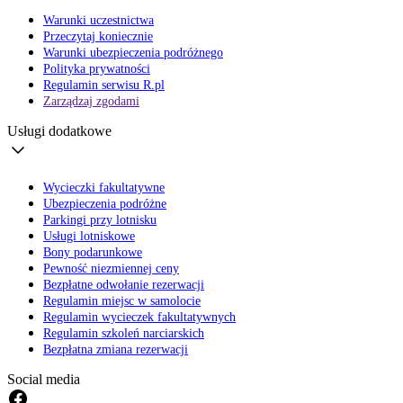
Warunki uczestnictwa
Przeczytaj koniecznie
Warunki ubezpieczenia podróżnego
Polityka prywatności
Regulamin serwisu R.pl
Zarządzaj zgodami
Usługi dodatkowe
Wycieczki fakultatywne
Ubezpieczenia podróżne
Parkingi przy lotnisku
Usługi lotniskowe
Bony podarunkowe
Pewność niezmiennej ceny
Bezpłatne odwołanie rezerwacji
Regulamin miejsc w samolocie
Regulamin wycieczek fakultatywnych
Regulamin szkoleń narciarskich
Bezpłatna zmiana rezerwacji
Social media