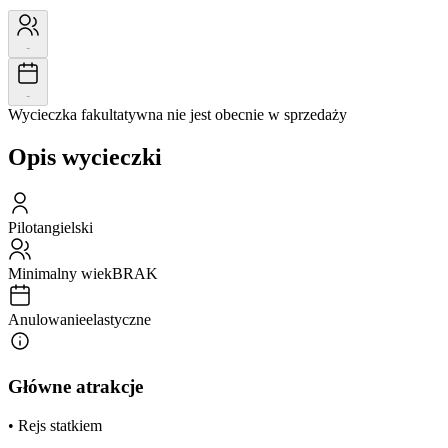
-
-
Wycieczka fakultatywna nie jest obecnie w sprzedaży
Opis wycieczki
Pilot
angielski
Minimalny wiek
BRAK
Anulowanie
elastyczne
Główne atrakcje
• Rejs statkiem