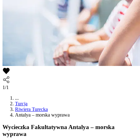
1/1
...
Turcja
Riwiera Turecka
Antalya – morska wyprawa
Wycieczka Fakultatywna
Antalya – morska
wyprawa