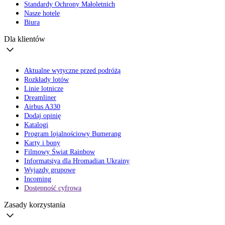
Standardy Ochrony Małoletnich
Nasze hotele
Biura
Dla klientów
Aktualne wytyczne przed podróżą
Rozkłady lotów
Linie lotnicze
Dreamliner
Airbus A330
Dodaj opinię
Katalogi
Program lojalnościowy Bumerang
Karty i bony
Filmowy Świat Rainbow
Informatsiya dla Hromadian Ukrainy
Wyjazdy grupowe
Incoming
Dostępność cyfrowa
Zasady korzystania