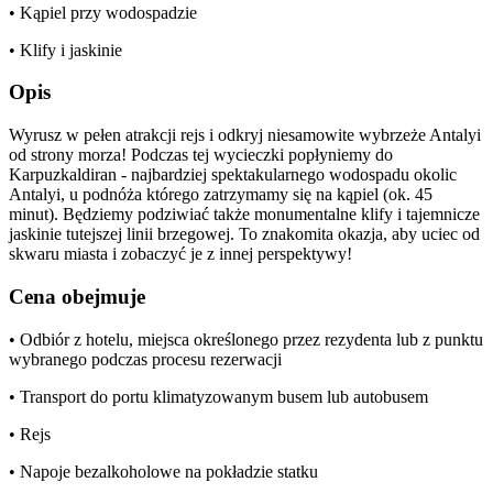
• Kąpiel przy wodospadzie
• Klify i jaskinie
Opis
Wyrusz w pełen atrakcji rejs i odkryj niesamowite wybrzeże Antalyi
od strony morza! Podczas tej wycieczki popłyniemy do
Karpuzkaldiran - najbardziej spektakularnego wodospadu okolic
Antalyi, u podnóża którego zatrzymamy się na kąpiel (ok. 45
minut). Będziemy podziwiać także monumentalne klify i tajemnicze
jaskinie tutejszej linii brzegowej. To znakomita okazja, aby uciec od
skwaru miasta i zobaczyć je z innej perspektywy!
Cena obejmuje
• Odbiór z hotelu, miejsca określonego przez rezydenta lub z punktu
wybranego podczas procesu rezerwacji
• Transport do portu klimatyzowanym busem lub autobusem
• Rejs
• Napoje bezalkoholowe na pokładzie statku