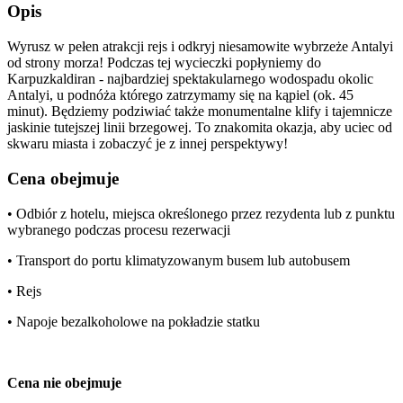
Opis
Wyrusz w pełen atrakcji rejs i odkryj niesamowite wybrzeże Antalyi
od strony morza! Podczas tej wycieczki popłyniemy do
Karpuzkaldiran - najbardziej spektakularnego wodospadu okolic
Antalyi, u podnóża którego zatrzymamy się na kąpiel (ok. 45
minut). Będziemy podziwiać także monumentalne klify i tajemnicze
jaskinie tutejszej linii brzegowej. To znakomita okazja, aby uciec od
skwaru miasta i zobaczyć je z innej perspektywy!
Cena obejmuje
• Odbiór z hotelu, miejsca określonego przez rezydenta lub z punktu
wybranego podczas procesu rezerwacji
• Transport do portu klimatyzowanym busem lub autobusem
• Rejs
• Napoje bezalkoholowe na pokładzie statku
Cena nie obejmuje