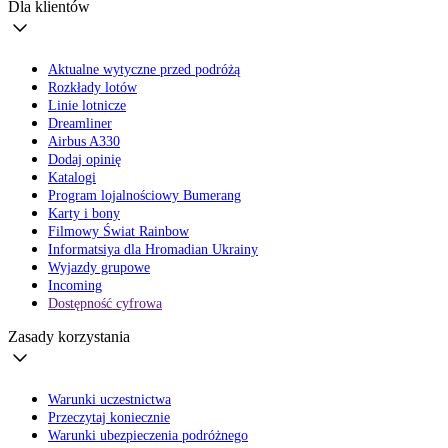
Dla klientów
Aktualne wytyczne przed podróżą
Rozkłady lotów
Linie lotnicze
Dreamliner
Airbus A330
Dodaj opinię
Katalogi
Program lojalnościowy Bumerang
Karty i bony
Filmowy Świat Rainbow
Informatsiya dla Hromadian Ukrainy
Wyjazdy grupowe
Incoming
Dostępność cyfrowa
Zasady korzystania
Warunki uczestnictwa
Przeczytaj koniecznie
Warunki ubezpieczenia podróżnego