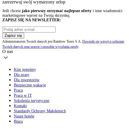
zarezerwuj swój
wymarzony urlop
Jeśli chcesz
jako pierwszy otrzymać najlepsze oferty
i inne wiadomości
marketingowe wprost na Twoją skrzynkę,
ZAPISZ SIĘ NA NEWSLETTER:
Zapisz się
Administratorem Twoich danych jest Rainbow Tours S.A.
Dowiedz się więcej o ochronie
Twoich danych oraz prawie i sposobie wycofania zgody
.
O nas
Kim jesteśmy
Dla prasy
Dla inwestorów
Bezpieczne wakacje
Praca
Praca w IT
Szkolenia turystyczne
Kontakt
Standardy Ochrony Małoletnich
Nasze hotele
Biura