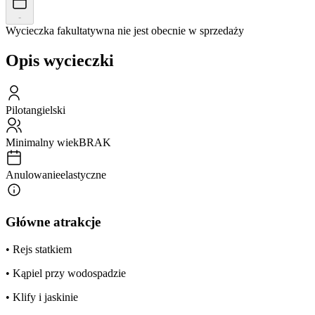
-
Wycieczka fakultatywna nie jest obecnie w sprzedaży
Opis wycieczki
Pilot
angielski
Minimalny wiek
BRAK
Anulowanie
elastyczne
Główne atrakcje
• Rejs statkiem
• Kąpiel przy wodospadzie
• Klify i jaskinie