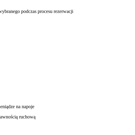
u wybranego podczas procesu rezerwacji
ieniądze na napoje
prawnością ruchową