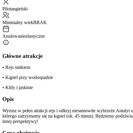
Pilot
angielski
Minimalny wiek
BRAK
Anulowanie
elastyczne
Główne atrakcje
• Rejs statkiem
• Kąpiel przy wodospadzie
• Klify i jaskinie
Opis
Wyrusz w pełen atrakcji rejs i odkryj niesamowite wybrzeże Antalyi
którego zatrzymamy się na kąpiel (ok. 45 minut). Będziemy podziwiać 
innej perspektywy!
Cena obejmuje