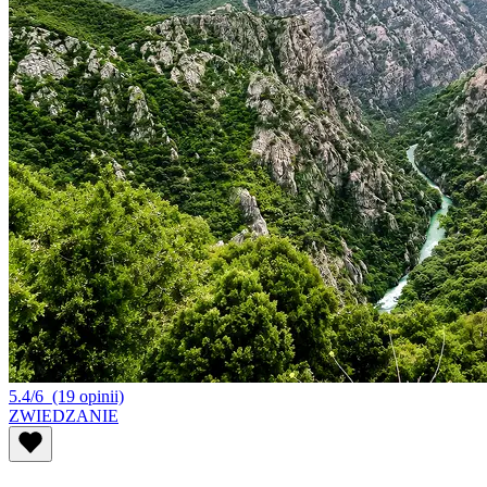
5.4/6
(19 opinii)
ZWIEDZANIE