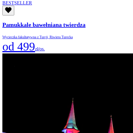
BESTSELLER
Pamukkale bawełniana twierdza
Wycieczka fakultatywna z Turcji, Riwiera Turecka
od 499
zł/os.