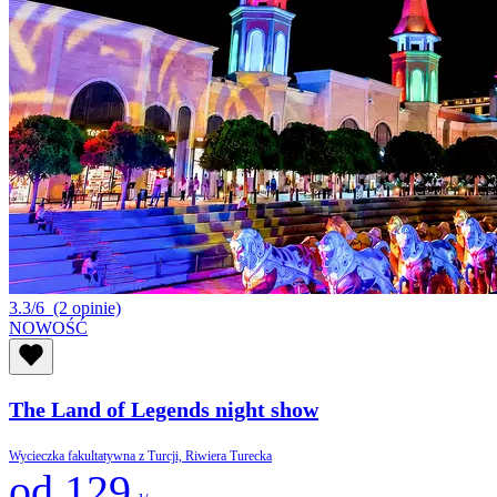
3.3/6
(2 opinie)
NOWOŚĆ
The Land of Legends night show
Wycieczka fakultatywna z Turcji, Riwiera Turecka
od 129