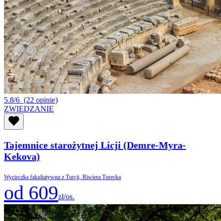
5.8/6
(22 opinie)
ZWIEDZANIE
Tajemnice starożytnej Licji (Demre-Myra-
Kekova)
Wycieczka fakultatywna z Turcji, Riwiera Turecka
od 609
zł/os.