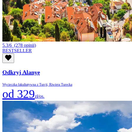
5.3/6
(278 opinii)
BESTSELLER
Odkryj Alanyę
Wycieczka fakultatywna z Turcji, Riwiera Turecka
od 329
zł/os.