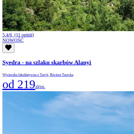
5.4/6
(11 opinii)
NOWOŚĆ
Syedra - na szlaku skarbów Alanyi
Wycieczka fakultatywna z Turcji, Riwiera Turecka
od 219
zł/os.