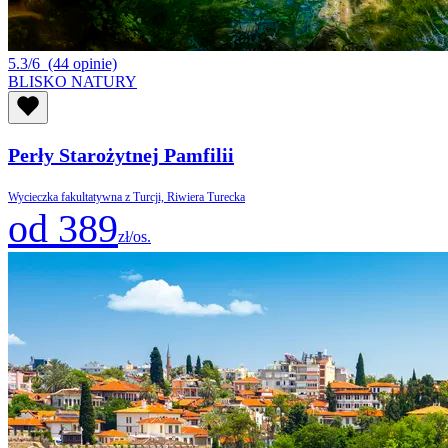
5.3/6
(44 opinie)
BLISKO NATURY
Perły Starożytnej Pamfilii
Wycieczka fakultatywna z Turcji, Riwiera Turecka
od 389
zł/os.