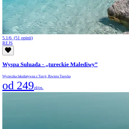
5.1/6
(51 opinii)
REJS
Wyspa Suluada - „tureckie Malediwy”
Wycieczka fakultatywna z Turcji, Riwiera Turecka
od 249
zł/os.