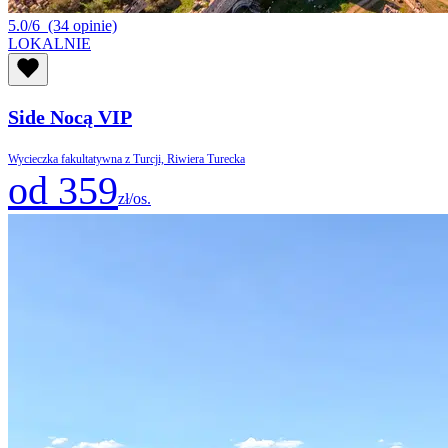
5.0/6
(34 opinie)
LOKALNIE
Side Nocą VIP
Wycieczka fakultatywna z Turcji, Riwiera Turecka
od 359
zł/os.