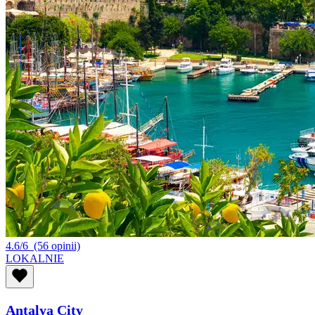
4.6/6
(56 opinii)
LOKALNIE
Antalya City