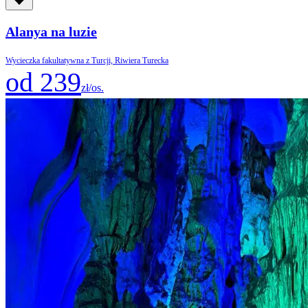
Alanya na luzie
Wycieczka fakultatywna z Turcji, Riwiera Turecka
od 239
zł/os.