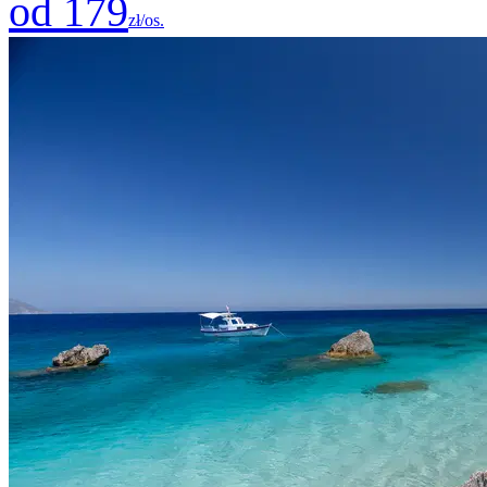
od 179
zł/os.