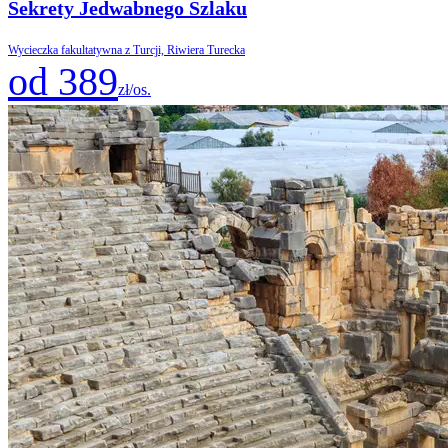
Sekrety Jedwabnego Szlaku
Wycieczka fakultatywna z Turcji, Riwiera Turecka
od 389
zł/os.