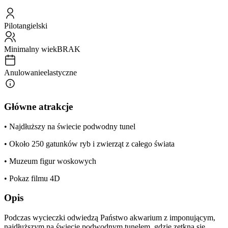
Pilot
angielski
Minimalny wiek
BRAK
Anulowanie
elastyczne
Główne atrakcje
• Najdłuższy na świecie podwodny tunel
• Około 250 gatunków ryb i zwierząt z całego świata
• Muzeum figur woskowych
• Pokaz filmu 4D
Opis
Podczas wycieczki odwiedzą Państwo akwarium z imponującym,
najdłuższym na świecie podwodnym tunelem, gdzie zetkną się