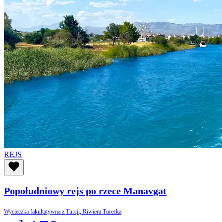
REJS
Popołudniowy rejs po rzece Manavgat
Wycieczka fakultatywna z Turcji, Riwiera Turecka