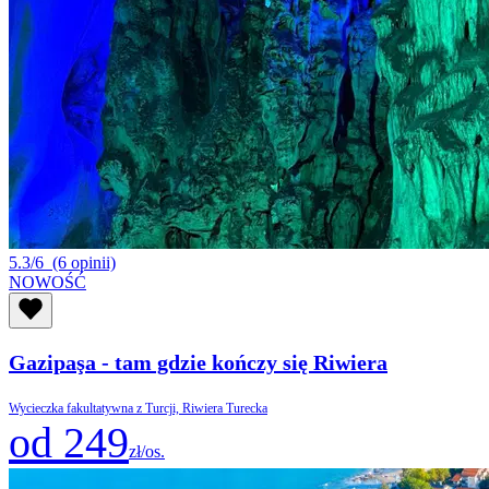
5.3/6
(6 opinii)
NOWOŚĆ
Gazipaşa - tam gdzie kończy się Riwiera
Wycieczka fakultatywna z Turcji, Riwiera Turecka
od 249
zł/os.