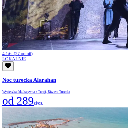
4.1/6
(27 opinii)
LOKALNIE
Noc turecka Alarahan
Wycieczka fakultatywna z Turcji, Riwiera Turecka
od 289
zł/os.