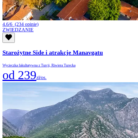
4.6/6
(234 opinie)
ZWIEDZANIE
Starożytne Side i atrakcje Manavgatu
Wycieczka fakultatywna z Turcji, Riwiera Turecka
od 239
zł/os.