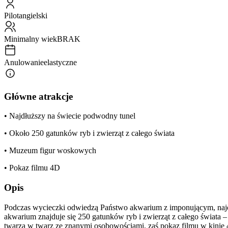
Pilot
angielski
Minimalny wiek
BRAK
Anulowanie
elastyczne
Główne atrakcje
• Najdłuższy na świecie podwodny tunel
• Około 250 gatunków ryb i zwierząt z całego świata
• Muzeum figur woskowych
• Pokaz filmu 4D
Opis
Podczas wycieczki odwiedzą Państwo akwarium z imponującym, najd
akwarium znajduje się 250 gatunków ryb i zwierząt z całego świata
twarzą w twarz ze znanymi osobowościami, zaś pokaz filmu w kinie 4