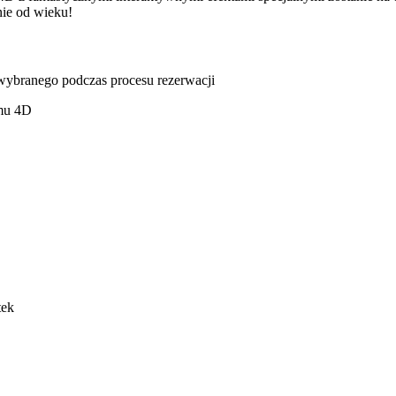
żnie od wieku!
u wybranego podczas procesu rezerwacji
lmu 4D
tek