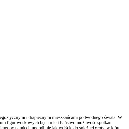
 egoztycznymi i drapieżnymi mieszkańcami podwodnego świata. W
uzeum figur woskowych będą mieli Państwo możliwość spotkania
ługo w pamięci, pododbnie jak wejście do śnieżnej groty, w której