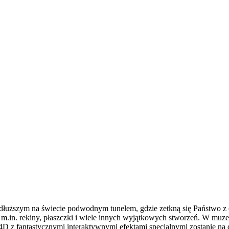
łuższym na świecie podwodnym tunelem, gdzie zetkną się Państwo z
 – m.in. rekiny, płaszczki i wiele innych wyjątkowych stworzeń. W m
D z fantastycznymi interaktywnymi efektami specjalnymi zostanie na d