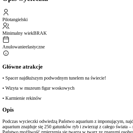
Pilot
angielski
Minimalny wiek
BRAK
Anulowanie
elastyczne
Główne atrakcje
• Spacer najdłuższym podwodnym tunelem na świecie!
• Wizyta w muzeum figur woskowych
• Karmienie rekinów
Opis
Podczas wycieczki odwiedzą Państwo aquarium z imponującym, naj
aquarium znajduje się 250 gatunków ryb i zwierząt z całego świata 
Państwo możliwość zmierzenia się twarzą w twarz ze znanymi osobo