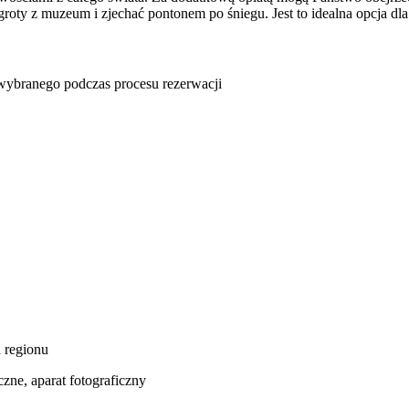
groty z muzeum i zjechać pontonem po śniegu. Jest to idealna opcja dl
u wybranego podczas procesu rezerwacji
d regionu
czne, aparat fotograficzny