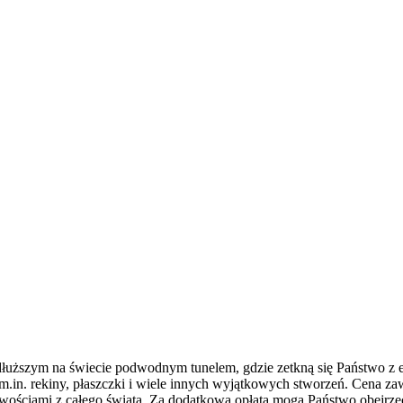
dłuższym na świecie podwodnym tunelem, gdzie zetkną się Państwo z
– m.in. rekiny, płaszczki i wiele innych wyjątkowych stworzeń. Cena 
wościami z całego świata. Za dodatkową opłatą mogą Państwo obejrze