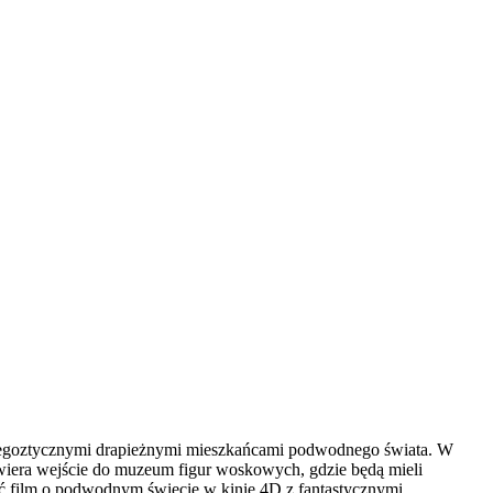
 egoztycznymi drapieżnymi mieszkańcami podwodnego świata. W
zawiera wejście do muzeum figur woskowych, gdzie będą mieli
ć film o podwodnym świecie w kinie 4D z fantastycznymi