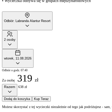
• Wycieczka odbywa się w grupach międzynarodowych
Odbiór: Labranda Alantur Resort
2 osoby
wtorek, 11.08.2026
Odbiór o godz. 07:40
319
zł
Za osobę
Razem
638 zł
Dodaj do koszyka
Kup Teraz
Możesz skorzystać z tej wycieczki niezależnie od tego jak podróżujesz - sa