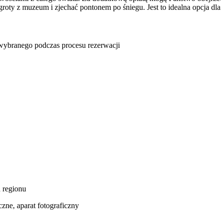
groty z muzeum i zjechać pontonem po śniegu. Jest to idealna opcja dl
u wybranego podczas procesu rezerwacji
d regionu
czne, aparat fotograficzny