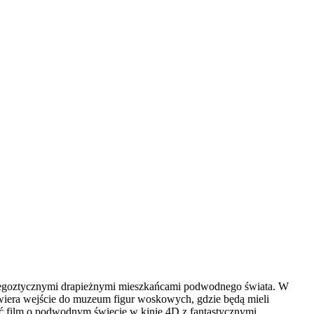
 egoztycznymi drapieżnymi mieszkańcami podwodnego świata. W
zawiera wejście do muzeum figur woskowych, gdzie będą mieli
ć film o podwodnym świecie w kinie 4D z fantastycznymi