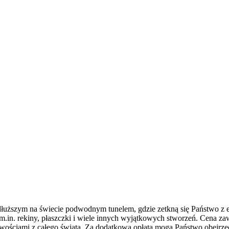
dłuższym na świecie podwodnym tunelem, gdzie zetkną się Państwo z
– m.in. rekiny, płaszczki i wiele innych wyjątkowych stworzeń. Cena 
wościami z całego świata. Za dodatkową opłatą mogą Państwo obejrze