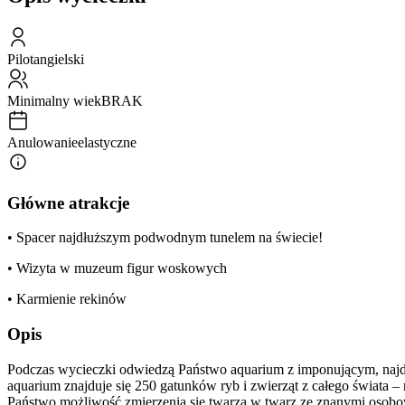
Pilot
angielski
Minimalny wiek
BRAK
Anulowanie
elastyczne
Główne atrakcje
• Spacer najdłuższym podwodnym tunelem na świecie!
• Wizyta w muzeum figur woskowych
• Karmienie rekinów
Opis
Podczas wycieczki odwiedzą Państwo aquarium z imponującym, naj
aquarium znajduje się 250 gatunków ryb i zwierząt z całego świata 
Państwo możliwość zmierzenia się twarzą w twarz ze znanymi osobo