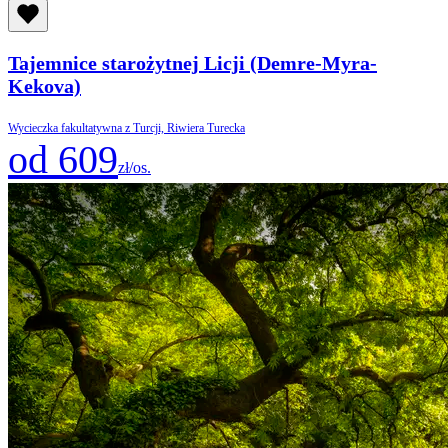
Tajemnice starożytnej Licji (Demre-Myra-
Kekova)
Wycieczka fakultatywna z Turcji, Riwiera Turecka
od 609
zł/os.