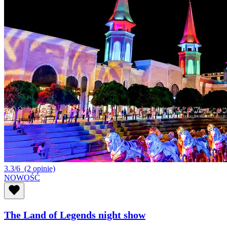
3.3/6
(2 opinie)
NOWOŚĆ
The Land of Legends night show