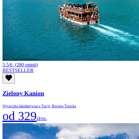
5.5/6
(280 opinii)
BESTSELLER
Zielony Kanion
Wycieczka fakultatywna z Turcji, Riwiera Turecka
od 329
zł/os.