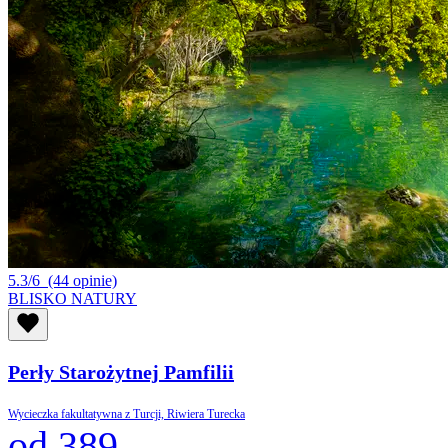
5.3/6
(44 opinie)
BLISKO NATURY
Perły Starożytnej Pamfilii
Wycieczka fakultatywna z Turcji, Riwiera Turecka
od 389