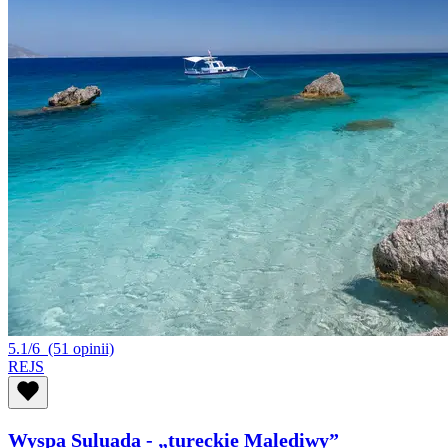
5.1/6
(51 opinii)
REJS
Wyspa Suluada - „tureckie Malediwy”