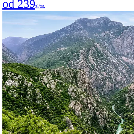
od 239
zł/os.