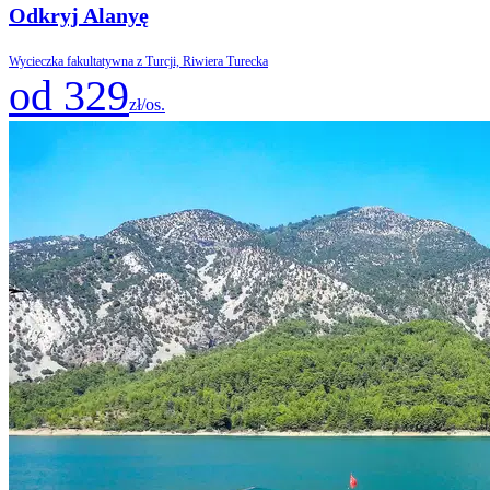
Odkryj Alanyę
Wycieczka fakultatywna z Turcji, Riwiera Turecka
od 329
zł/os.