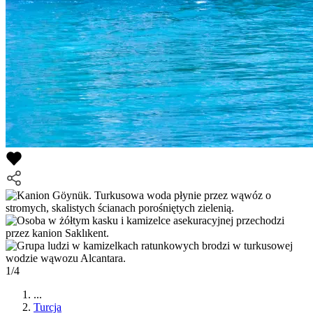
1/4
...
Turcja