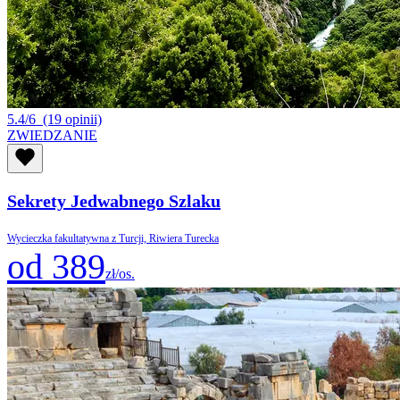
5.4/6
(19 opinii)
ZWIEDZANIE
Sekrety Jedwabnego Szlaku
Wycieczka fakultatywna z Turcji, Riwiera Turecka
od 389
zł/os.