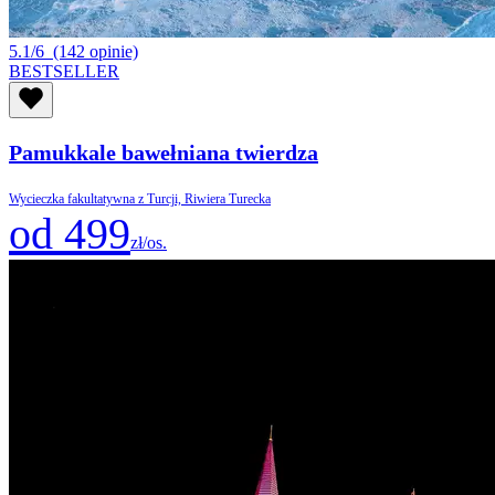
5.1/6
(142 opinie)
BESTSELLER
Pamukkale bawełniana twierdza
Wycieczka fakultatywna z Turcji, Riwiera Turecka
od 499
zł/os.