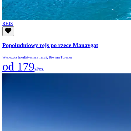
REJS
Popołudniowy rejs po rzece Manavgat
Wycieczka fakultatywna z Turcji, Riwiera Turecka
od 179
zł/os.