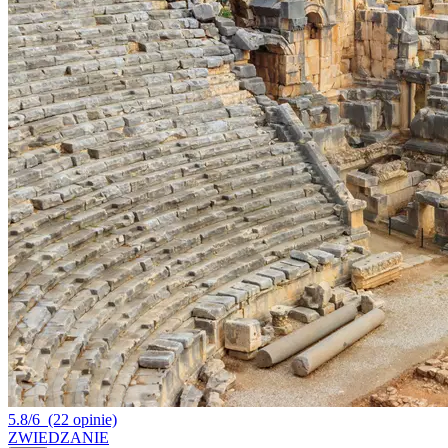
5.8/6
(22 opinie)
ZWIEDZANIE