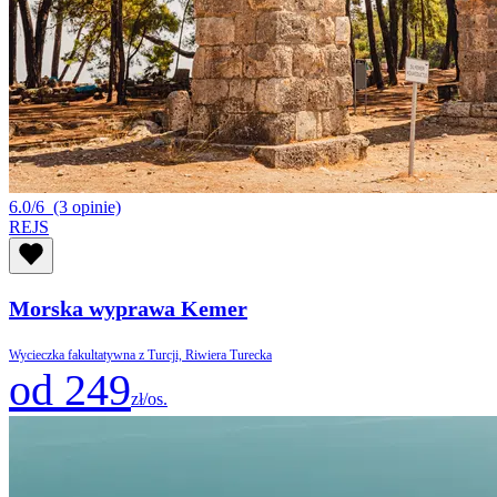
6.0/6
(3 opinie)
REJS
Morska wyprawa Kemer
Wycieczka fakultatywna z Turcji, Riwiera Turecka
od 249
zł/os.