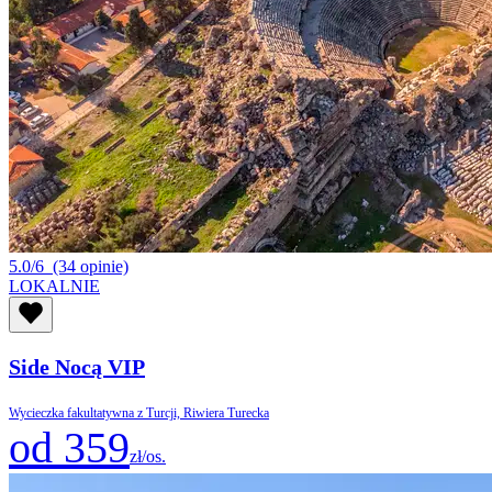
5.0/6
(34 opinie)
LOKALNIE
Side Nocą VIP
Wycieczka fakultatywna z Turcji, Riwiera Turecka
od 359
zł/os.