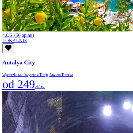
4.6/6
(56 opinii)
LOKALNIE
Antalya City
Wycieczka fakultatywna z Turcji, Riwiera Turecka
od 249
zł/os.