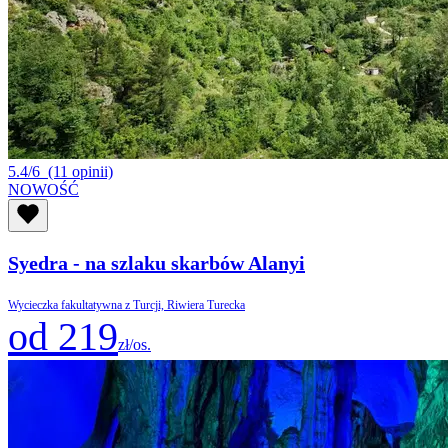
5.4/6
(11 opinii)
NOWOŚĆ
Syedra - na szlaku skarbów Alanyi
Wycieczka fakultatywna z Turcji, Riwiera Turecka
od 219
zł/os.