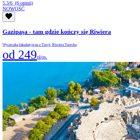
5.3/6
(6 opinii)
NOWOŚĆ
Gazipaşa - tam gdzie kończy się Riwiera
Wycieczka fakultatywna z Turcji, Riwiera Turecka
od 249
zł/os.