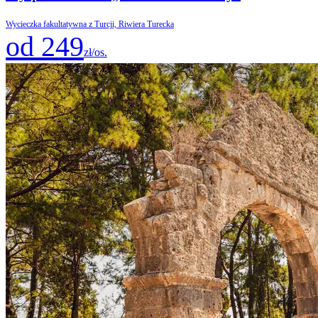
Wycieczka fakultatywna z Turcji, Riwiera Turecka
od 249
zł/os.