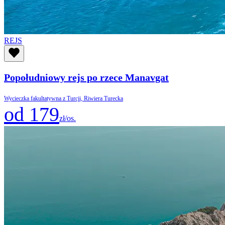
REJS
Popołudniowy rejs po rzece Manavgat
Wycieczka fakultatywna z Turcji, Riwiera Turecka
od 179
zł/os.