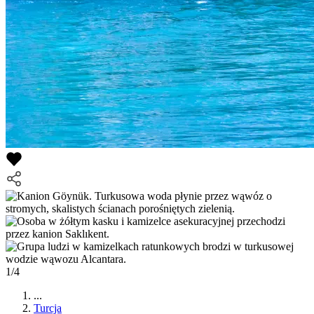
1/4
...
Turcja