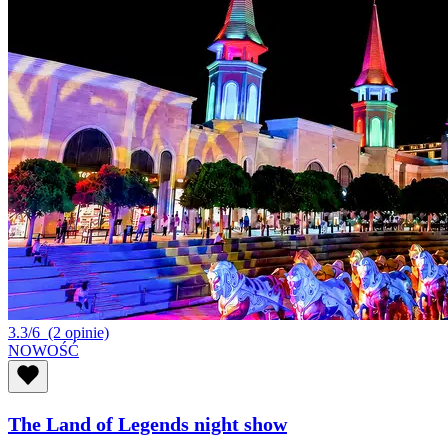
3.3/6
(2 opinie)
NOWOŚĆ
The Land of Legends night show