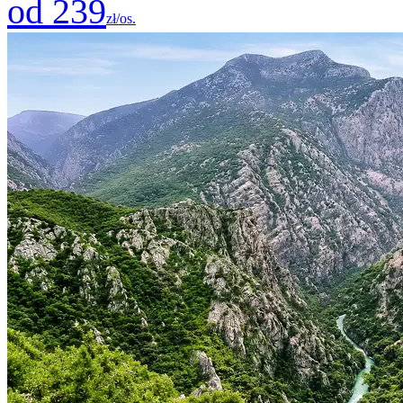
od 239
zł/os.