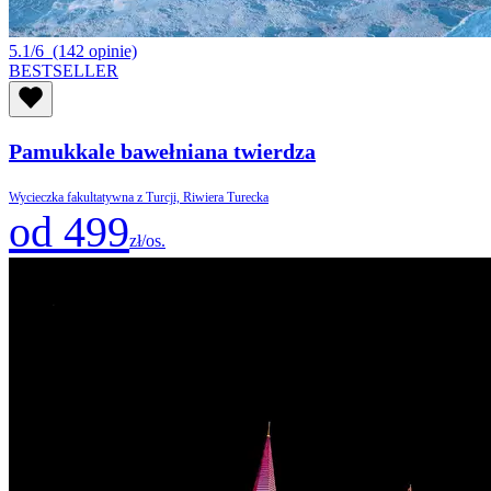
5.1/6
(142 opinie)
BESTSELLER
Pamukkale bawełniana twierdza
Wycieczka fakultatywna z Turcji, Riwiera Turecka
od 499
zł/os.