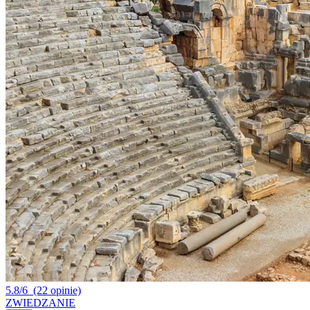
5.8/6
(22 opinie)
ZWIEDZANIE