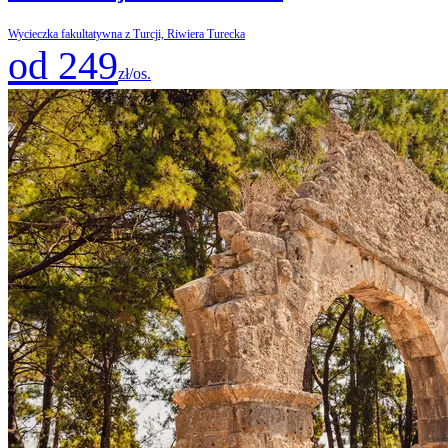
Wycieczka fakultatywna z Turcji, Riwiera Turecka
od 249
zł/os.