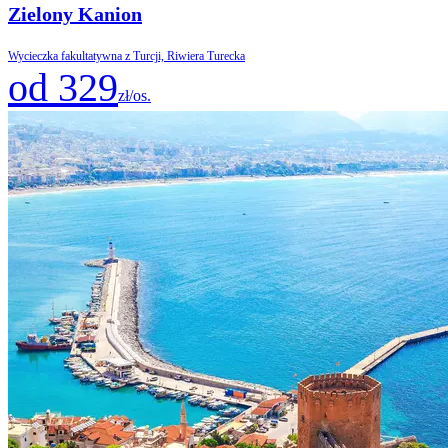
Zielony Kanion
Wycieczka fakultatywna z Turcji, Riwiera Turecka
od 329
zł/os.