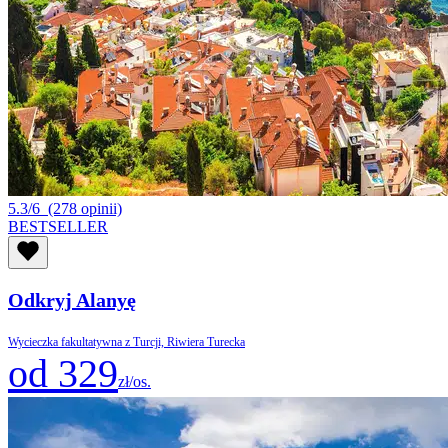
5.3/6
(278 opinii)
BESTSELLER
Odkryj Alanyę
Wycieczka fakultatywna z Turcji, Riwiera Turecka
od 329
zł/os.