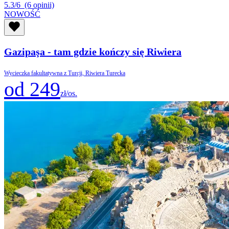
5.3/6
(6 opinii)
NOWOŚĆ
Gazipaşa - tam gdzie kończy się Riwiera
Wycieczka fakultatywna z Turcji, Riwiera Turecka
od 249
zł/os.