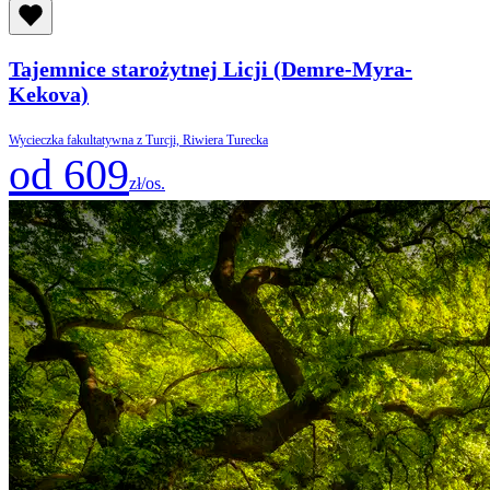
Tajemnice starożytnej Licji (Demre-Myra-
Kekova)
Wycieczka fakultatywna z Turcji, Riwiera Turecka
od 609
zł/os.