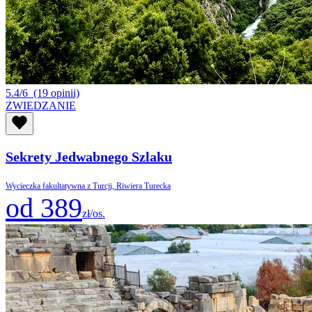
5.4/6
(19 opinii)
ZWIEDZANIE
Sekrety Jedwabnego Szlaku
Wycieczka fakultatywna z Turcji, Riwiera Turecka
od 389
zł/os.