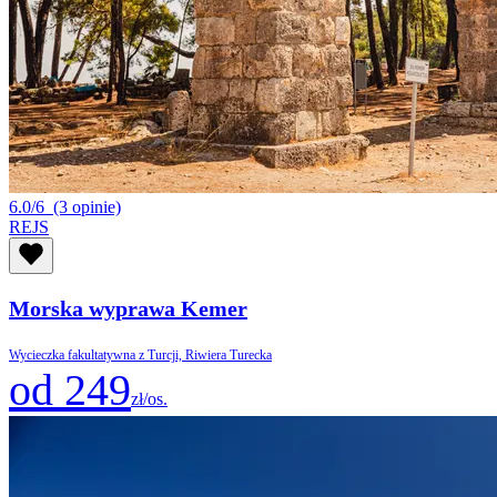
6.0/6
(3 opinie)
REJS
Morska wyprawa Kemer
Wycieczka fakultatywna z Turcji, Riwiera Turecka
od 249
zł/os.