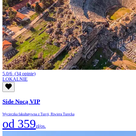
5.0/6
(34 opinie)
LOKALNIE
Side Nocą VIP
Wycieczka fakultatywna z Turcji, Riwiera Turecka
od 359
zł/os.