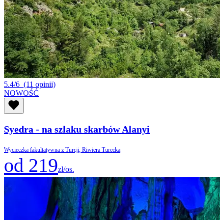
5.4/6
(11 opinii)
NOWOŚĆ
Syedra - na szlaku skarbów Alanyi
Wycieczka fakultatywna z Turcji, Riwiera Turecka
od 219
zł/os.