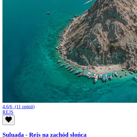
4.6/6
(11 opinii)
REJS
Suluada - Rejs na zachód słońca