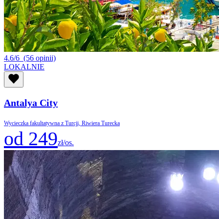
4.6/6
(56 opinii)
LOKALNIE
Antalya City
Wycieczka fakultatywna z Turcji, Riwiera Turecka
od 249
zł/os.