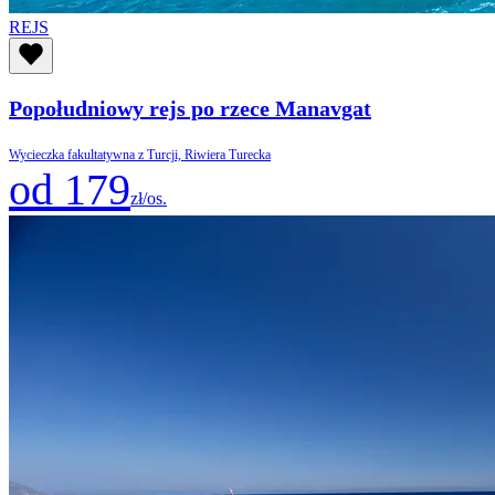
REJS
Popołudniowy rejs po rzece Manavgat
Wycieczka fakultatywna z Turcji, Riwiera Turecka
od 179
zł/os.