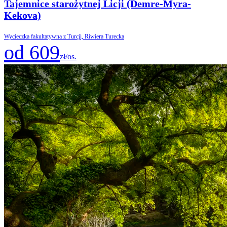
Tajemnice starożytnej Licji (Demre-Myra-
Kekova)
Wycieczka fakultatywna z Turcji, Riwiera Turecka
od 609
zł/os.