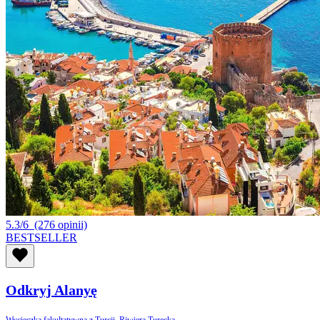
5.3/6
(276 opinii)
BESTSELLER
Odkryj Alanyę
Wycieczka fakultatywna z Turcji, Riwiera Turecka