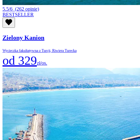
5.5/6
(262 opinie)
BESTSELLER
Zielony Kanion
Wycieczka fakultatywna z Turcji, Riwiera Turecka
od 329
zł/os.