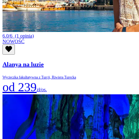
6.0/6
(1 opinia)
NOWOŚĆ
Alanya na luzie
Wycieczka fakultatywna z Turcji, Riwiera Turecka
od 239
zł/os.