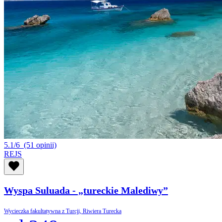
5.1/6
(51 opinii)
REJS
Wyspa Suluada - „tureckie Malediwy”
Wycieczka fakultatywna z Turcji, Riwiera Turecka