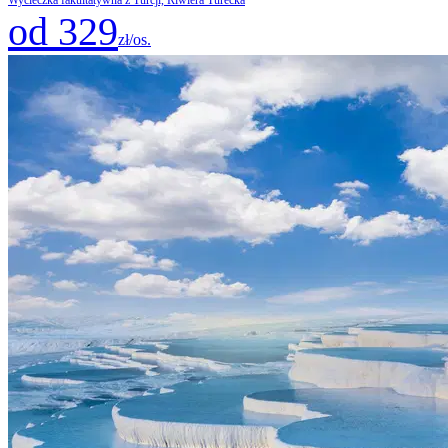
od 329
zł/os.