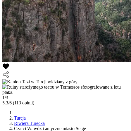
1/3
5.3/6
(113 opinii)
...
Turcja
Riwiera Turecka
Czarci Wąwóz i antyczne miasto Selge