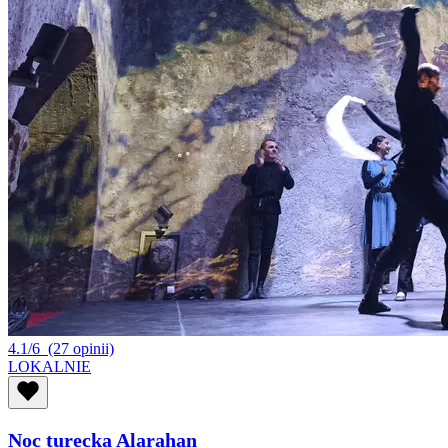
4.1/6
(27 opinii)
LOKALNIE
Noc turecka Alarahan