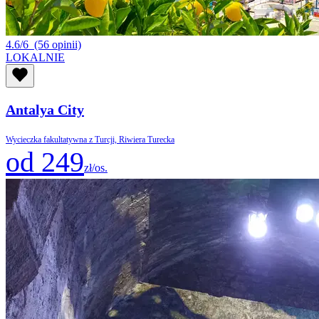
4.6/6
(56 opinii)
LOKALNIE
Antalya City
Wycieczka fakultatywna z Turcji, Riwiera Turecka
od 249
zł/os.