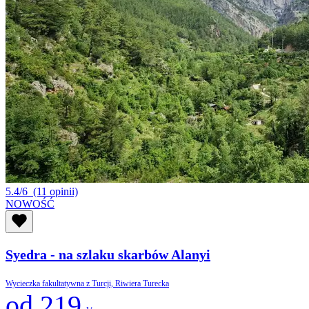
5.4/6
(11 opinii)
NOWOŚĆ
Syedra - na szlaku skarbów Alanyi
Wycieczka fakultatywna z Turcji, Riwiera Turecka
od 219