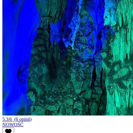
5.3/6
(6 opinii)
NOWOŚĆ