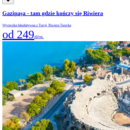
Gazipaşa - tam gdzie kończy się Riwiera
Wycieczka fakultatywna z Turcji, Riwiera Turecka
od 249
zł/os.