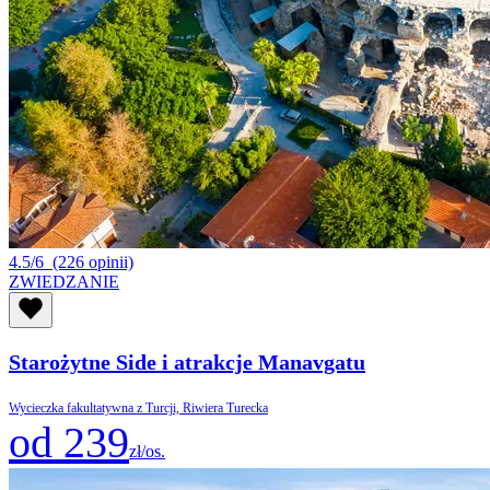
4.5/6
(226 opinii)
ZWIEDZANIE
Starożytne Side i atrakcje Manavgatu
Wycieczka fakultatywna z Turcji, Riwiera Turecka
od 239
zł/os.