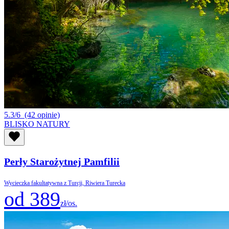
5.3/6
(42 opinie)
BLISKO NATURY
Perły Starożytnej Pamfilii
Wycieczka fakultatywna z Turcji, Riwiera Turecka
od 389
zł/os.