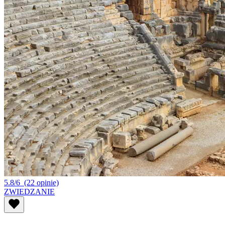
5.8/6
(22 opinie)
ZWIEDZANIE