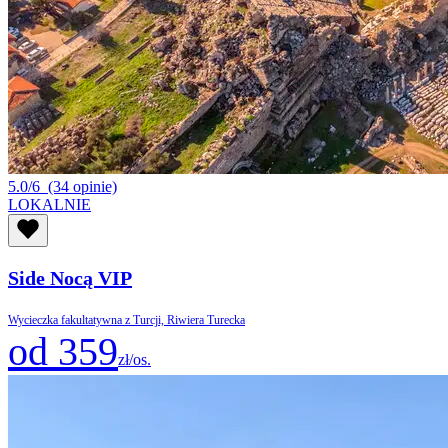
5.0/6
(34 opinie)
LOKALNIE
Side Nocą VIP
Wycieczka fakultatywna z Turcji, Riwiera Turecka
od 359
zł/os.