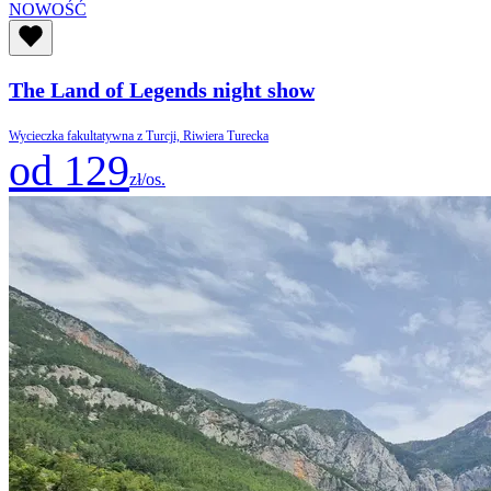
NOWOŚĆ
The Land of Legends night show
Wycieczka fakultatywna z Turcji, Riwiera Turecka
od 129
zł/os.