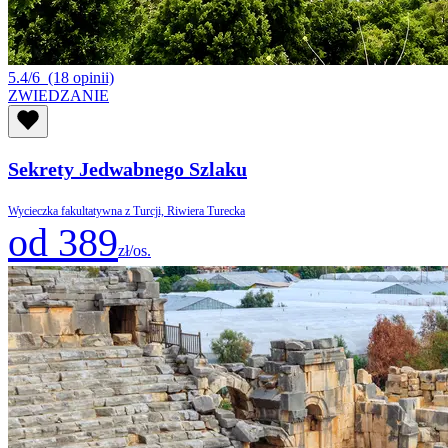
5.4/6
(18 opinii)
ZWIEDZANIE
Sekrety Jedwabnego Szlaku
Wycieczka fakultatywna z Turcji, Riwiera Turecka
od 389
zł/os.