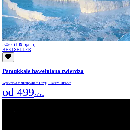
5.0/6
(139 opinii)
BESTSELLER
Pamukkale bawełniana twierdza
Wycieczka fakultatywna z Turcji, Riwiera Turecka
od 499
zł/os.