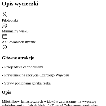
Opis wycieczki
Pilot
polski
Minimalny wiek
6
Anulowanie
elastyczne
Główne atrakcje
• Przejażdżka cabriobusami
• Przystanek na szczycie Czarciego Wąwozu
• Spływ pontonami górską rzeką
Opis
Miłośników fantastycznych widoków zapraszamy na wyprawę
cabriobusami w głąb dzikich gór Taurus! Zobaczymy zapierający