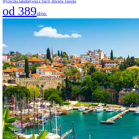
Wycieczka fakultatywna z Turcji, Riwiera Turecka
od 389
zł/os.