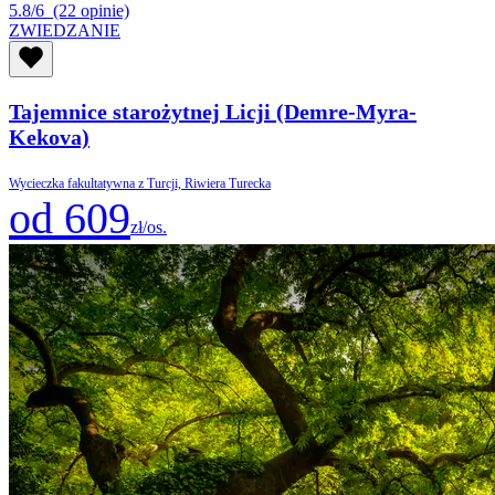
5.8/6
(22 opinie)
ZWIEDZANIE
Tajemnice starożytnej Licji (Demre-Myra-
Kekova)
Wycieczka fakultatywna z Turcji, Riwiera Turecka
od 609
zł/os.