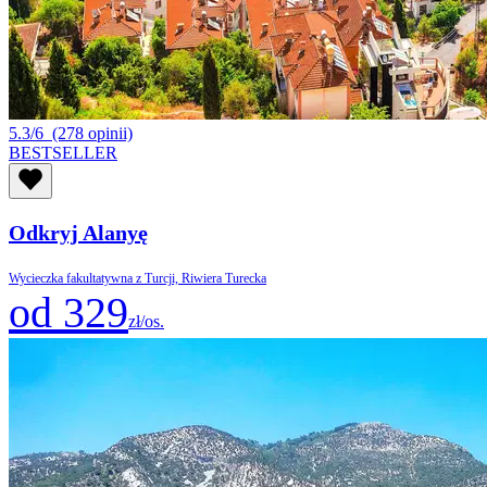
5.3/6
(278 opinii)
BESTSELLER
Odkryj Alanyę
Wycieczka fakultatywna z Turcji, Riwiera Turecka
od 329
zł/os.