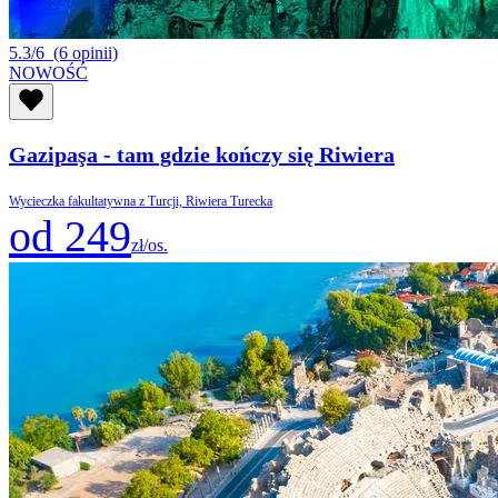
5.3/6
(6 opinii)
NOWOŚĆ
Gazipaşa - tam gdzie kończy się Riwiera
Wycieczka fakultatywna z Turcji, Riwiera Turecka
od 249
zł/os.