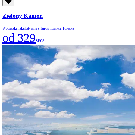
Zielony Kanion
Wycieczka fakultatywna z Turcji, Riwiera Turecka
od 329
zł/os.