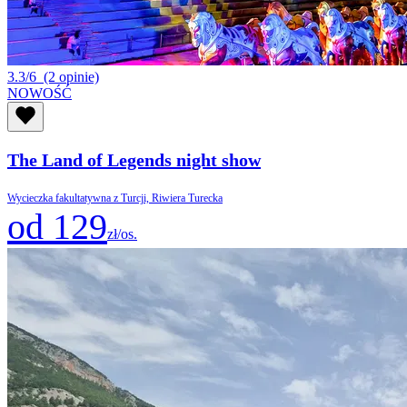
3.3/6
(2 opinie)
NOWOŚĆ
The Land of Legends night show
Wycieczka fakultatywna z Turcji, Riwiera Turecka
od 129
zł/os.