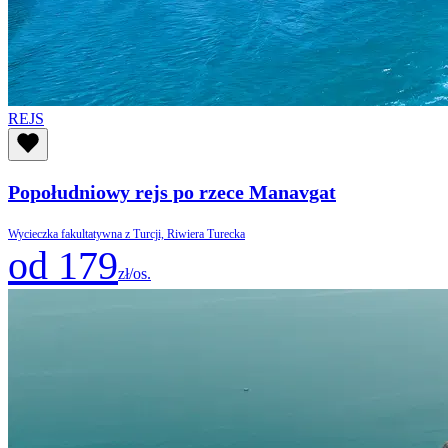
REJS
Popołudniowy rejs po rzece Manavgat
Wycieczka fakultatywna z Turcji, Riwiera Turecka
od 179
zł/os.