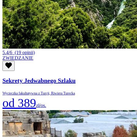
5.4/6
(19 opinii)
ZWIEDZANIE
Sekrety Jedwabnego Szlaku
Wycieczka fakultatywna z Turcji, Riwiera Turecka
od 389
zł/os.