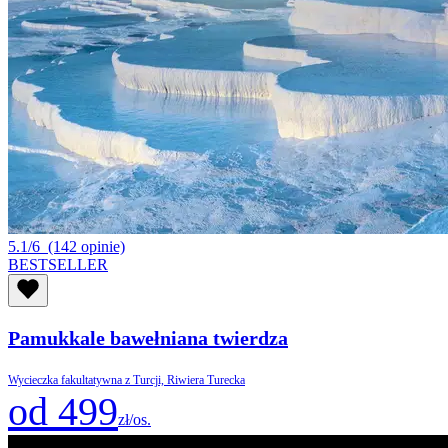
5.1/6
(142 opinie)
BESTSELLER
Pamukkale bawełniana twierdza
Wycieczka fakultatywna z Turcji, Riwiera Turecka
od 499
zł/os.