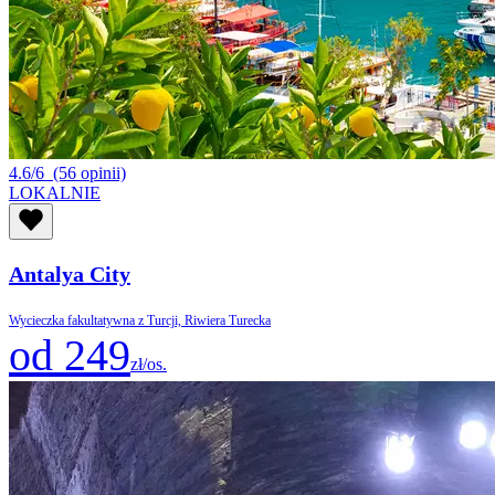
4.6/6
(56 opinii)
LOKALNIE
Antalya City
Wycieczka fakultatywna z Turcji, Riwiera Turecka
od 249
zł/os.