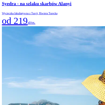
Syedra - na szlaku skarbów Alanyi
Wycieczka fakultatywna z Turcji, Riwiera Turecka
od 219
zł/os.