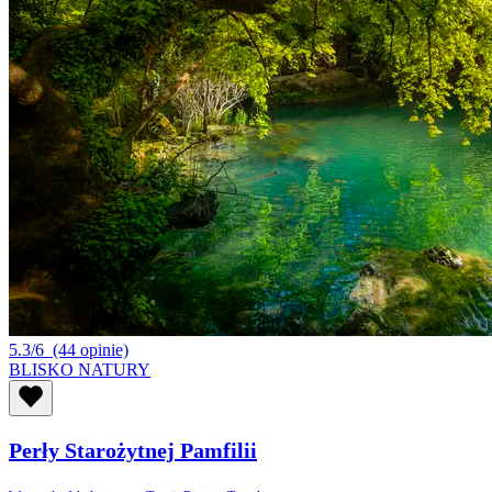
5.3/6
(44 opinie)
BLISKO NATURY
Perły Starożytnej Pamfilii