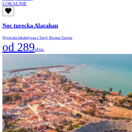
LOKALNIE
Noc turecka Alarahan
Wycieczka fakultatywna z Turcji, Riwiera Turecka
od 289
zł/os.