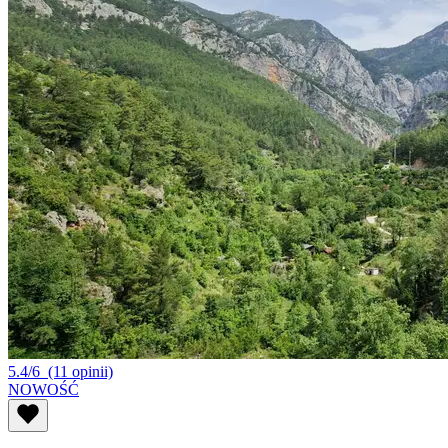
5.4/6
(11 opinii)
NOWOŚĆ