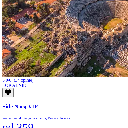
5.0/6
(34 opinie)
LOKALNIE
Side Nocą VIP
Wycieczka fakultatywna z Turcji, Riwiera Turecka
od 359