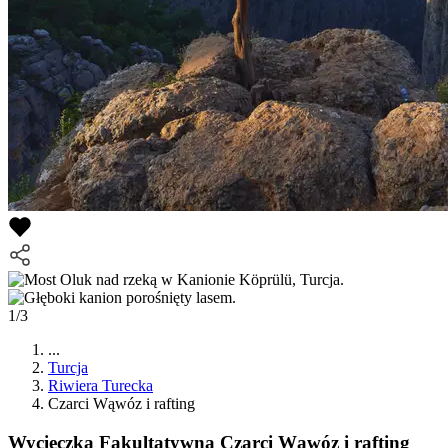
1/3
...
Turcja
Riwiera Turecka
Czarci Wąwóz i rafting
Wycieczka Fakultatywna
Czarci Wąwóz i rafting