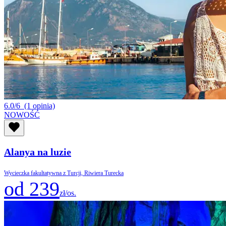
6.0/6
(1 opinia)
NOWOŚĆ
Alanya na luzie
Wycieczka fakultatywna z Turcji, Riwiera Turecka
od 239
zł/os.