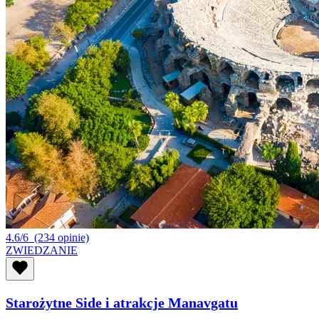
4.6/6
(234 opinie)
ZWIEDZANIE
Starożytne Side i atrakcje Manavgatu