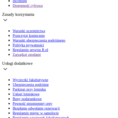
Incoming
Dostępność cyfrowa
Zasady korzystania
Warunki uczestnictwa
Przeczytaj koniecznie
Warunki ubezpieczenia podróżnego
Polityka prywatności
Regulamin serwisu R.pl
Zarządzaj zgodami
Usługi dodatkowe
Wycieczki fakultatywne
Ubezpieczenia podróżne
Parkingi przy lotnisku
Usługi lotniskowe
Bony podarunkowe
Pewność niezmiennej ceny
Bezpłatne odwołanie rezerwacji
Regulamin miejsc w samolocie
Regulamin wycieczek fakultatywnych