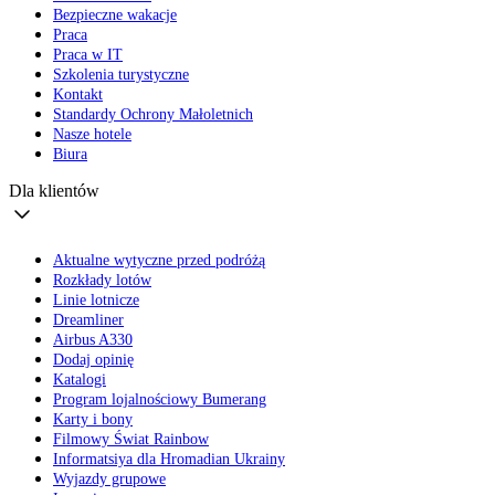
Bezpieczne wakacje
Praca
Praca w IT
Szkolenia turystyczne
Kontakt
Standardy Ochrony Małoletnich
Nasze hotele
Biura
Dla klientów
Aktualne wytyczne przed podróżą
Rozkłady lotów
Linie lotnicze
Dreamliner
Airbus A330
Dodaj opinię
Katalogi
Program lojalnościowy Bumerang
Karty i bony
Filmowy Świat Rainbow
Informatsiya dla Hromadian Ukrainy
Wyjazdy grupowe