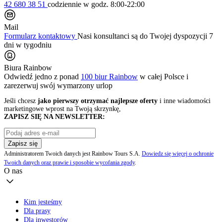
42 680 38 51
codziennie
w godz. 8:00-22:00
Mail
Formularz kontaktowy
Nasi konsultanci są do Twojej dyspozycji 7
dni w tygodniu
Biura Rainbow
Odwiedź jedno z ponad
100 biur Rainbow
w całej Polsce i
zarezerwuj swój
wymarzony urlop
Jeśli chcesz
jako pierwszy otrzymać najlepsze oferty
i inne wiadomości
marketingowe wprost na Twoją skrzynkę,
ZAPISZ SIĘ NA NEWSLETTER:
Zapisz się
Administratorem Twoich danych jest Rainbow Tours S.A.
Dowiedz się więcej o ochronie
Twoich danych oraz prawie i sposobie wycofania zgody
.
O nas
Kim jesteśmy
Dla prasy
Dla inwestorów