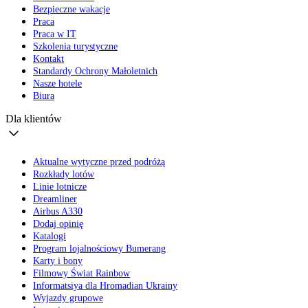
Bezpieczne wakacje
Praca
Praca w IT
Szkolenia turystyczne
Kontakt
Standardy Ochrony Małoletnich
Nasze hotele
Biura
Dla klientów
Aktualne wytyczne przed podróżą
Rozkłady lotów
Linie lotnicze
Dreamliner
Airbus A330
Dodaj opinię
Katalogi
Program lojalnościowy Bumerang
Karty i bony
Filmowy Świat Rainbow
Informatsiya dla Hromadian Ukrainy
Wyjazdy grupowe