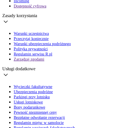
Incoming
Dostępność cyfrowa
Zasady korzystania
Warunki uczestnictwa
Przeczytaj koniecznie
Warunki ubezpieczenia podróżnego
Polityka prywatności
Regulamin serwisu R.pl
Zarządzaj zgodami
Usługi dodatkowe
Wycieczki fakultatywne
Ubezpieczenia podróżne
Parkingi przy lotnisku
Usługi lotniskowe
Bony podarunkowe
Pewność niezmiennej ceny
Bezpłatne odwołanie rezerwacji
Regulamin miejsc w samolocie
Regulamin wycieczek fakultatywnych