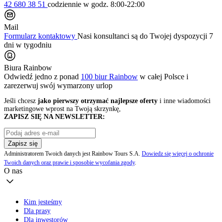
42 680 38 51
codziennie
w godz. 8:00-22:00
Mail
Formularz kontaktowy
Nasi konsultanci są do Twojej dyspozycji 7
dni w tygodniu
Biura Rainbow
Odwiedź jedno z ponad
100 biur Rainbow
w całej Polsce i
zarezerwuj swój
wymarzony urlop
Jeśli chcesz
jako pierwszy otrzymać najlepsze oferty
i inne wiadomości
marketingowe wprost na Twoją skrzynkę,
ZAPISZ SIĘ NA NEWSLETTER:
Zapisz się
Administratorem Twoich danych jest Rainbow Tours S.A.
Dowiedz się więcej o ochronie
Twoich danych oraz prawie i sposobie wycofania zgody
.
O nas
Kim jesteśmy
Dla prasy
Dla inwestorów