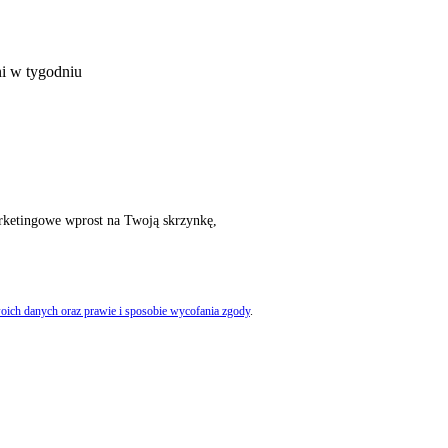
ni w tygodniu
rketingowe wprost na Twoją skrzynkę,
oich danych oraz prawie i sposobie wycofania zgody
.