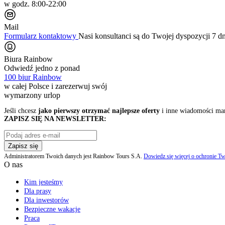
w godz. 8:00-22:00
Mail
Formularz kontaktowy
Nasi konsultanci są do Twojej dyspozycji 7 d
Biura Rainbow
Odwiedź jedno z ponad
100 biur Rainbow
w całej Polsce i zarezerwuj swój
wymarzony urlop
Jeśli chcesz
jako pierwszy otrzymać najlepsze oferty
i inne wiadomości ma
ZAPISZ SIĘ NA NEWSLETTER:
Zapisz się
Administratorem Twoich danych jest Rainbow Tours S.A.
Dowiedz się więcej o ochronie Tw
O nas
Kim jesteśmy
Dla prasy
Dla inwestorów
Bezpieczne wakacje
Praca