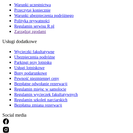
Warunki uczestnictwa
Przeczytaj koniecznie
Warunki ubezpieczenia podróżnego
Polityka prywatności
Regulamin serwisu R.pl
Zarządzaj zgodami
Usługi dodatkowe
Wycieczki fakultatywne
Ubezpieczenia podróżne
Parkingi przy lotnisku
Usługi lotniskowe
Bony podarunkowe
Pewność niezmiennej ceny
Bezpłatne odwołanie rezerwacji
Regulamin miejsc w samolocie
Regulamin wycieczek fakultatywnych
Regulamin szkoleń narciarskich
Bezpłatna zmiana rezerwacji
Social media