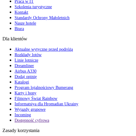
Praca w IT
Szkolenia turystyczne
Kontakt
Standardy Ochrony Małoletnich
Nasze hotele
Biura
Dla klientów
Aktualne wytyczne przed podróżą
Rozkłady lotów
Linie lotnicze
Dreamliner
Airbus A330
Dodaj opinię
Katalogi
Program lojalnościowy Bumerang
Karty i bony
Filmowy Świat Rainbow
Informatsiya dla Hromadian Ukrainy
Wyjazdy grupowe
Incoming
Dostępność cyfrowa
Zasady korzystania