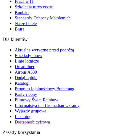
Praca w IT
Szkolenia turystyczne
Kontakt
Standardy Ochrony Małoletnich
Nasze hotele
Biura
Dla klientów
Aktualne wytyczne przed podróżą
Rozkłady lotów
Linie lotnicze
Dreamliner
Airbus A330
Dodaj opinię
Katalogi
Program lojalnościowy Bumerang
Karty i bony
Filmowy Świat Rainbow
Informatsiya dla Hromadian Ukrainy
Wyjazdy grupowe
Incoming
Dostępność cyfrowa
Zasady korzystania