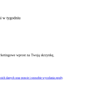
ni w tygodniu
rketingowe wprost na Twoją skrzynkę,
oich danych oraz prawie i sposobie wycofania zgody
.