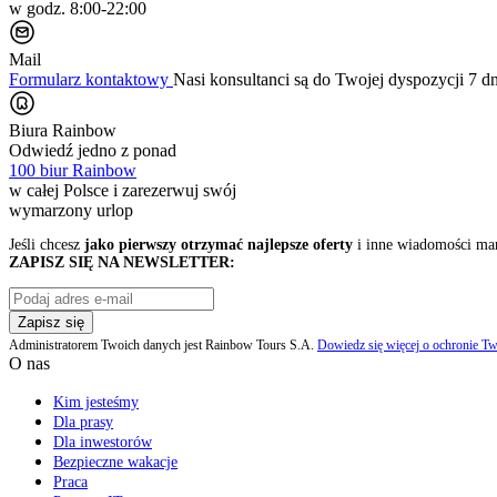
w godz. 8:00-22:00
Mail
Formularz kontaktowy
Nasi konsultanci są do Twojej dyspozycji 7 d
Biura Rainbow
Odwiedź jedno z ponad
100 biur Rainbow
w całej Polsce i zarezerwuj swój
wymarzony urlop
Jeśli chcesz
jako pierwszy otrzymać najlepsze oferty
i inne wiadomości ma
ZAPISZ SIĘ NA NEWSLETTER:
Zapisz się
Administratorem Twoich danych jest Rainbow Tours S.A.
Dowiedz się więcej o ochronie Tw
O nas
Kim jesteśmy
Dla prasy
Dla inwestorów
Bezpieczne wakacje
Praca