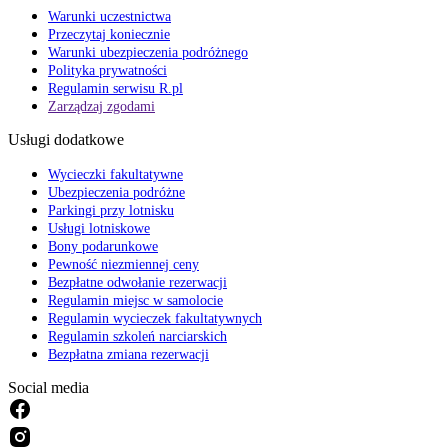
Warunki uczestnictwa
Przeczytaj koniecznie
Warunki ubezpieczenia podróżnego
Polityka prywatności
Regulamin serwisu R.pl
Zarządzaj zgodami
Usługi dodatkowe
Wycieczki fakultatywne
Ubezpieczenia podróżne
Parkingi przy lotnisku
Usługi lotniskowe
Bony podarunkowe
Pewność niezmiennej ceny
Bezpłatne odwołanie rezerwacji
Regulamin miejsc w samolocie
Regulamin wycieczek fakultatywnych
Regulamin szkoleń narciarskich
Bezpłatna zmiana rezerwacji
Social media