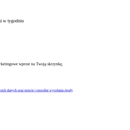
ni w tygodniu
rketingowe wprost na Twoją skrzynkę,
oich danych oraz prawie i sposobie wycofania zgody
.