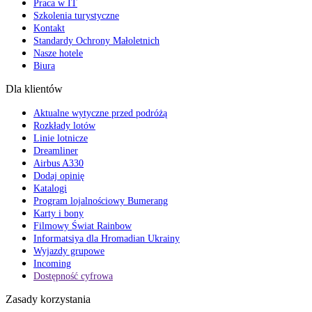
Praca w IT
Szkolenia turystyczne
Kontakt
Standardy Ochrony Małoletnich
Nasze hotele
Biura
Dla klientów
Aktualne wytyczne przed podróżą
Rozkłady lotów
Linie lotnicze
Dreamliner
Airbus A330
Dodaj opinię
Katalogi
Program lojalnościowy Bumerang
Karty i bony
Filmowy Świat Rainbow
Informatsiya dla Hromadian Ukrainy
Wyjazdy grupowe
Incoming
Dostępność cyfrowa
Zasady korzystania