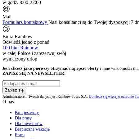
w godz. 8:00-22:00
Mail
Formularz kontaktowy
Nasi konsultanci są do Twojej dyspozycji 7 d
Biura Rainbow
Odwiedź jedno z ponad
100 biur Rainbow
w całej Polsce i zarezerwuj swój
wymarzony urlop
Jeśli chcesz
jako pierwszy otrzymać najlepsze oferty
i inne wiadomości ma
ZAPISZ SIĘ NA NEWSLETTER:
Zapisz się
Administratorem Twoich danych jest Rainbow Tours S.A.
Dowiedz się więcej o ochronie Tw
O nas
Kim jesteśmy
Dla prasy
Dla inwestorów
Bezpieczne wakacje
Praca