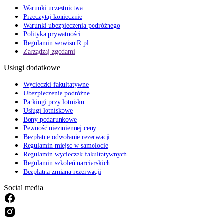
Warunki uczestnictwa
Przeczytaj koniecznie
Warunki ubezpieczenia podróżnego
Polityka prywatności
Regulamin serwisu R.pl
Zarządzaj zgodami
Usługi dodatkowe
Wycieczki fakultatywne
Ubezpieczenia podróżne
Parkingi przy lotnisku
Usługi lotniskowe
Bony podarunkowe
Pewność niezmiennej ceny
Bezpłatne odwołanie rezerwacji
Regulamin miejsc w samolocie
Regulamin wycieczek fakultatywnych
Regulamin szkoleń narciarskich
Bezpłatna zmiana rezerwacji
Social media