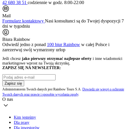
42 680 38 51
codziennie
w godz. 8:00-22:00
Mail
Formularz kontaktowy
Nasi konsultanci są do Twojej dyspozycji 7
dni w tygodniu
Biura Rainbow
Odwiedź jedno z ponad
100 biur Rainbow
w całej Polsce i
zarezerwuj swój
wymarzony urlop
Jeśli chcesz
jako pierwszy otrzymać najlepsze oferty
i inne wiadomości
marketingowe wprost na Twoją skrzynkę,
ZAPISZ SIĘ NA NEWSLETTER:
Zapisz się
Administratorem Twoich danych jest Rainbow Tours S.A.
Dowiedz się więcej o ochronie
Twoich danych oraz prawie i sposobie wycofania zgody
.
O nas
Kim jesteśmy
Dla prasy
Dla inwestorów