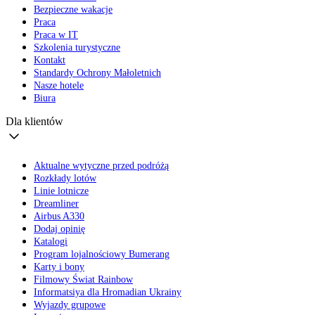
Bezpieczne wakacje
Praca
Praca w IT
Szkolenia turystyczne
Kontakt
Standardy Ochrony Małoletnich
Nasze hotele
Biura
Dla klientów
Aktualne wytyczne przed podróżą
Rozkłady lotów
Linie lotnicze
Dreamliner
Airbus A330
Dodaj opinię
Katalogi
Program lojalnościowy Bumerang
Karty i bony
Filmowy Świat Rainbow
Informatsiya dla Hromadian Ukrainy
Wyjazdy grupowe