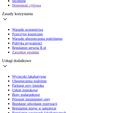
Incoming
Dostępność cyfrowa
Zasady korzystania
Warunki uczestnictwa
Przeczytaj koniecznie
Warunki ubezpieczenia podróżnego
Polityka prywatności
Regulamin serwisu R.pl
Zarządzaj zgodami
Usługi dodatkowe
Wycieczki fakultatywne
Ubezpieczenia podróżne
Parkingi przy lotnisku
Usługi lotniskowe
Bony podarunkowe
Pewność niezmiennej ceny
Bezpłatne odwołanie rezerwacji
Regulamin miejsc w samolocie
Regulamin wycieczek fakultatywnych