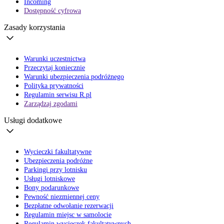
Incoming
Dostępność cyfrowa
Zasady korzystania
Warunki uczestnictwa
Przeczytaj koniecznie
Warunki ubezpieczenia podróżnego
Polityka prywatności
Regulamin serwisu R.pl
Zarządzaj zgodami
Usługi dodatkowe
Wycieczki fakultatywne
Ubezpieczenia podróżne
Parkingi przy lotnisku
Usługi lotniskowe
Bony podarunkowe
Pewność niezmiennej ceny
Bezpłatne odwołanie rezerwacji
Regulamin miejsc w samolocie
Regulamin wycieczek fakultatywnych