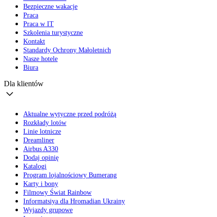
Bezpieczne wakacje
Praca
Praca w IT
Szkolenia turystyczne
Kontakt
Standardy Ochrony Małoletnich
Nasze hotele
Biura
Dla klientów
Aktualne wytyczne przed podróżą
Rozkłady lotów
Linie lotnicze
Dreamliner
Airbus A330
Dodaj opinię
Katalogi
Program lojalnościowy Bumerang
Karty i bony
Filmowy Świat Rainbow
Informatsiya dla Hromadian Ukrainy
Wyjazdy grupowe