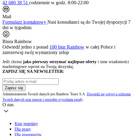
42 680 38 51
codziennie
w godz. 8:00-22:00
Mail
Formularz kontaktowy
Nasi konsultanci są do Twojej dyspozycji 7
dni w tygodniu
Biura Rainbow
Odwiedź jedno z ponad
100 biur Rainbow
w całej Polsce i
zarezerwuj swój
wymarzony urlop
Jeśli chcesz
jako pierwszy otrzymać najlepsze oferty
i inne wiadomości
marketingowe wprost na Twoją skrzynkę,
ZAPISZ SIĘ NA NEWSLETTER:
Zapisz się
Administratorem Twoich danych jest Rainbow Tours S.A.
Dowiedz się więcej o ochronie
Twoich danych oraz prawie i sposobie wycofania zgody
.
O nas
Kim jesteśmy
Dla prasy
Dla inwestorów