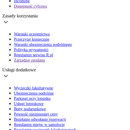
Incoming
Dostępność cyfrowa
Zasady korzystania
Warunki uczestnictwa
Przeczytaj koniecznie
Warunki ubezpieczenia podróżnego
Polityka prywatności
Regulamin serwisu R.pl
Zarządzaj zgodami
Usługi dodatkowe
Wycieczki fakultatywne
Ubezpieczenia podróżne
Parkingi przy lotnisku
Usługi lotniskowe
Bony podarunkowe
Pewność niezmiennej ceny
Bezpłatne odwołanie rezerwacji
Regulamin miejsc w samolocie
Regulamin wycieczek fakultatywnych