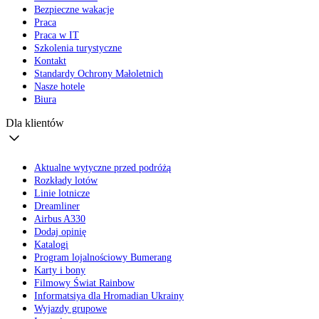
Bezpieczne wakacje
Praca
Praca w IT
Szkolenia turystyczne
Kontakt
Standardy Ochrony Małoletnich
Nasze hotele
Biura
Dla klientów
Aktualne wytyczne przed podróżą
Rozkłady lotów
Linie lotnicze
Dreamliner
Airbus A330
Dodaj opinię
Katalogi
Program lojalnościowy Bumerang
Karty i bony
Filmowy Świat Rainbow
Informatsiya dla Hromadian Ukrainy
Wyjazdy grupowe