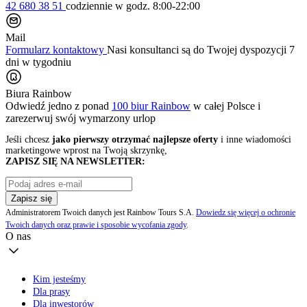
42 680 38 51
codziennie
w godz. 8:00-22:00
Mail
Formularz kontaktowy
Nasi konsultanci są do Twojej dyspozycji 7
dni w tygodniu
Biura Rainbow
Odwiedź jedno z ponad
100 biur Rainbow
w całej Polsce i
zarezerwuj swój
wymarzony urlop
Jeśli chcesz
jako pierwszy otrzymać najlepsze oferty
i inne wiadomości
marketingowe wprost na Twoją skrzynkę,
ZAPISZ SIĘ NA NEWSLETTER:
Zapisz się
Administratorem Twoich danych jest Rainbow Tours S.A.
Dowiedz się więcej o ochronie
Twoich danych oraz prawie i sposobie wycofania zgody
.
O nas
Kim jesteśmy
Dla prasy
Dla inwestorów