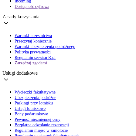
Incoming
Dostępność cyfrowa
Zasady korzystania
Warunki uczestnictwa
Przeczytaj koniecznie
Warunki ubezpieczenia podróżnego
Polityka prywatności
Regulamin serwisu R.pl
Zarządzaj zgodami
Usługi dodatkowe
Wycieczki fakultatywne
Ubezpieczenia podróżne
Parkingi przy lotnisku
Usługi lotniskowe
Bony podarunkowe
Pewność niezmiennej ceny
Bezpłatne odwołanie rezerwacji
Regulamin miejsc w samolocie
Regulamin wycieczek fakultatywnych