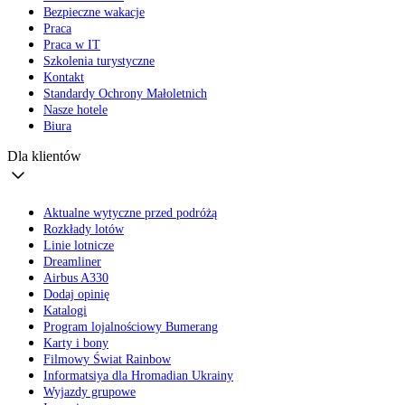
Bezpieczne wakacje
Praca
Praca w IT
Szkolenia turystyczne
Kontakt
Standardy Ochrony Małoletnich
Nasze hotele
Biura
Dla klientów
Aktualne wytyczne przed podróżą
Rozkłady lotów
Linie lotnicze
Dreamliner
Airbus A330
Dodaj opinię
Katalogi
Program lojalnościowy Bumerang
Karty i bony
Filmowy Świat Rainbow
Informatsiya dla Hromadian Ukrainy
Wyjazdy grupowe