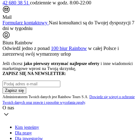
42 680 38 51
codziennie
w godz. 8:00-22:00
Mail
Formularz kontaktowy
Nasi konsultanci są do Twojej dyspozycji 7
dni w tygodniu
Biura Rainbow
Odwiedź jedno z ponad
100 biur Rainbow
w całej Polsce i
zarezerwuj swój
wymarzony urlop
Jeśli chcesz
jako pierwszy otrzymać najlepsze oferty
i inne wiadomości
marketingowe wprost na Twoją skrzynkę,
ZAPISZ SIĘ NA NEWSLETTER:
Zapisz się
Administratorem Twoich danych jest Rainbow Tours S.A.
Dowiedz się więcej o ochronie
Twoich danych oraz prawie i sposobie wycofania zgody
.
O nas
Kim jesteśmy
Dla prasy
Dla inwestorów