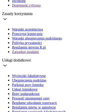
Incoming
Dostępność cyfrowa
Zasady korzystania
Warunki uczestnictwa
Przeczytaj koniecznie
Warunki ubezpieczenia podróżnego
Polityka prywatności
Regulamin serwisu R.pl
Zarządzaj zgodami
Usługi dodatkowe
Wycieczki fakultatywne
Ubezpieczenia podróżne
Parkingi przy lotnisku
Usługi lotniskowe
Bony podarunkowe
Pewność niezmiennej ceny
Bezpłatne odwołanie rezerwacji
Regulamin miejsc w samolocie
Regulamin wycieczek fakultatywnych