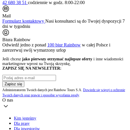
42 680 38 51
codziennie
w godz. 8:00-22:00
Mail
Formularz kontaktowy
Nasi konsultanci są do Twojej dyspozycji 7
dni w tygodniu
Biura Rainbow
Odwiedź jedno z ponad
100 biur Rainbow
w całej Polsce i
zarezerwuj swój
wymarzony urlop
Jeśli chcesz
jako pierwszy otrzymać najlepsze oferty
i inne wiadomości
marketingowe wprost na Twoją skrzynkę,
ZAPISZ SIĘ NA NEWSLETTER:
Zapisz się
Administratorem Twoich danych jest Rainbow Tours S.A.
Dowiedz się więcej o ochronie
Twoich danych oraz prawie i sposobie wycofania zgody
.
O nas
Kim jesteśmy
Dla prasy
Dla inwestorów