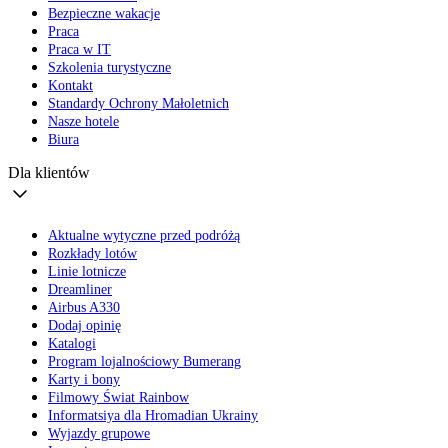
Bezpieczne wakacje
Praca
Praca w IT
Szkolenia turystyczne
Kontakt
Standardy Ochrony Małoletnich
Nasze hotele
Biura
Dla klientów
Aktualne wytyczne przed podróżą
Rozkłady lotów
Linie lotnicze
Dreamliner
Airbus A330
Dodaj opinię
Katalogi
Program lojalnościowy Bumerang
Karty i bony
Filmowy Świat Rainbow
Informatsiya dla Hromadian Ukrainy
Wyjazdy grupowe