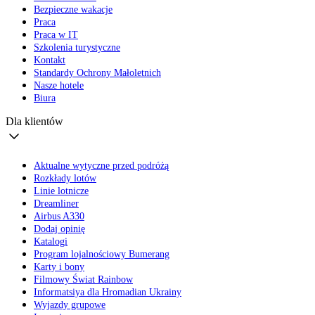
Bezpieczne wakacje
Praca
Praca w IT
Szkolenia turystyczne
Kontakt
Standardy Ochrony Małoletnich
Nasze hotele
Biura
Dla klientów
Aktualne wytyczne przed podróżą
Rozkłady lotów
Linie lotnicze
Dreamliner
Airbus A330
Dodaj opinię
Katalogi
Program lojalnościowy Bumerang
Karty i bony
Filmowy Świat Rainbow
Informatsiya dla Hromadian Ukrainy
Wyjazdy grupowe