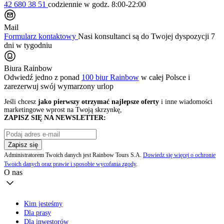
42 680 38 51
codziennie
w godz. 8:00-22:00
Mail
Formularz kontaktowy
Nasi konsultanci są do Twojej dyspozycji 7
dni w tygodniu
Biura Rainbow
Odwiedź jedno z ponad
100 biur Rainbow
w całej Polsce i
zarezerwuj swój
wymarzony urlop
Jeśli chcesz
jako pierwszy otrzymać najlepsze oferty
i inne wiadomości
marketingowe wprost na Twoją skrzynkę,
ZAPISZ SIĘ NA NEWSLETTER:
Zapisz się
Administratorem Twoich danych jest Rainbow Tours S.A.
Dowiedz się więcej o ochronie
Twoich danych oraz prawie i sposobie wycofania zgody
.
O nas
Kim jesteśmy
Dla prasy
Dla inwestorów