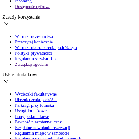
Incoming
Dostępność cyfrowa
Zasady korzystania
Warunki uczestnictwa
Przeczytaj koniecznie
Warunki ubezpieczenia podróżnego
Polityka prywatności
Regulamin serwisu R.pl
Zarządzaj zgodami
Usługi dodatkowe
Wycieczki fakultatywne
Ubezpieczenia podróżne
Parkingi przy lotnisku
Usługi lotniskowe
Bony podarunkowe
Pewność niezmiennej ceny
Bezpłatne odwołanie rezerwacji
Regulamin miejsc w samolocie
Regulamin wycieczek fakultatywnych