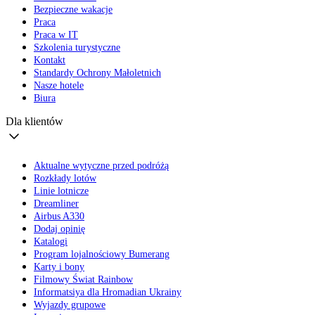
Bezpieczne wakacje
Praca
Praca w IT
Szkolenia turystyczne
Kontakt
Standardy Ochrony Małoletnich
Nasze hotele
Biura
Dla klientów
Aktualne wytyczne przed podróżą
Rozkłady lotów
Linie lotnicze
Dreamliner
Airbus A330
Dodaj opinię
Katalogi
Program lojalnościowy Bumerang
Karty i bony
Filmowy Świat Rainbow
Informatsiya dla Hromadian Ukrainy
Wyjazdy grupowe