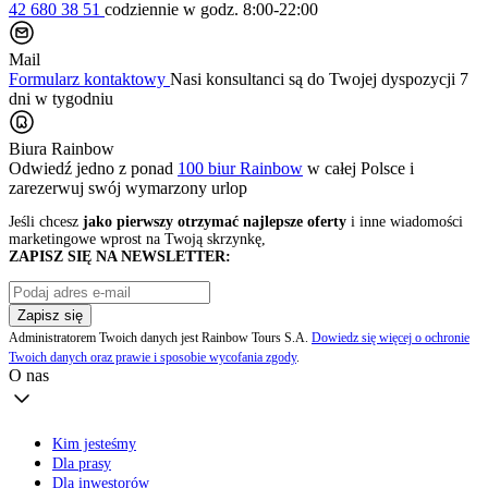
42 680 38 51
codziennie
w godz. 8:00-22:00
Mail
Formularz kontaktowy
Nasi konsultanci są do Twojej dyspozycji 7
dni w tygodniu
Biura Rainbow
Odwiedź jedno z ponad
100 biur Rainbow
w całej Polsce i
zarezerwuj swój
wymarzony urlop
Jeśli chcesz
jako pierwszy otrzymać najlepsze oferty
i inne wiadomości
marketingowe wprost na Twoją skrzynkę,
ZAPISZ SIĘ NA NEWSLETTER:
Zapisz się
Administratorem Twoich danych jest Rainbow Tours S.A.
Dowiedz się więcej o ochronie
Twoich danych oraz prawie i sposobie wycofania zgody
.
O nas
Kim jesteśmy
Dla prasy
Dla inwestorów