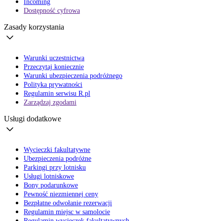
Incoming
Dostępność cyfrowa
Zasady korzystania
Warunki uczestnictwa
Przeczytaj koniecznie
Warunki ubezpieczenia podróżnego
Polityka prywatności
Regulamin serwisu R.pl
Zarządzaj zgodami
Usługi dodatkowe
Wycieczki fakultatywne
Ubezpieczenia podróżne
Parkingi przy lotnisku
Usługi lotniskowe
Bony podarunkowe
Pewność niezmiennej ceny
Bezpłatne odwołanie rezerwacji
Regulamin miejsc w samolocie
Regulamin wycieczek fakultatywnych