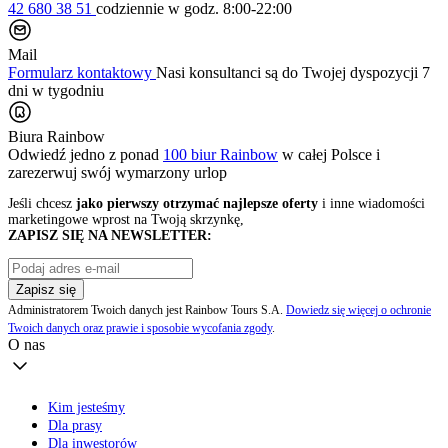
42 680 38 51
codziennie
w godz. 8:00-22:00
Mail
Formularz kontaktowy
Nasi konsultanci są do Twojej dyspozycji 7
dni w tygodniu
Biura Rainbow
Odwiedź jedno z ponad
100 biur Rainbow
w całej Polsce i
zarezerwuj swój
wymarzony urlop
Jeśli chcesz
jako pierwszy otrzymać najlepsze oferty
i inne wiadomości
marketingowe wprost na Twoją skrzynkę,
ZAPISZ SIĘ NA NEWSLETTER:
Zapisz się
Administratorem Twoich danych jest Rainbow Tours S.A.
Dowiedz się więcej o ochronie
Twoich danych oraz prawie i sposobie wycofania zgody
.
O nas
Kim jesteśmy
Dla prasy
Dla inwestorów