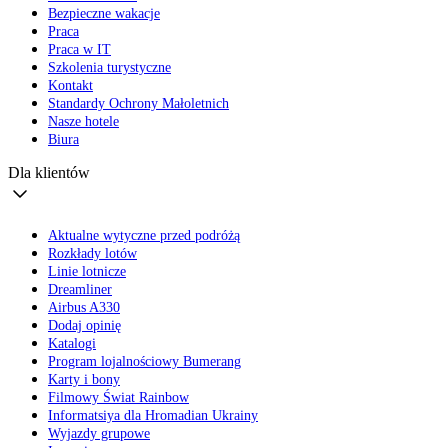
Bezpieczne wakacje
Praca
Praca w IT
Szkolenia turystyczne
Kontakt
Standardy Ochrony Małoletnich
Nasze hotele
Biura
Dla klientów
Aktualne wytyczne przed podróżą
Rozkłady lotów
Linie lotnicze
Dreamliner
Airbus A330
Dodaj opinię
Katalogi
Program lojalnościowy Bumerang
Karty i bony
Filmowy Świat Rainbow
Informatsiya dla Hromadian Ukrainy
Wyjazdy grupowe