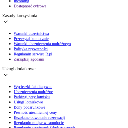
Incoming
Dostępność cyfrowa
Zasady korzystania
Warunki uczestnictwa
Przeczytaj koniecznie
Warunki ubezpieczenia podróżnego
Polityka prywatności
Regulamin serwisu R.pl
Zarządzaj zgodami
Usługi dodatkowe
Wycieczki fakultatywne
Ubezpieczenia podróżne
Parkingi przy lotnisku
Usługi lotniskowe
Bony podarunkowe
Pewność niezmiennej ceny
Bezpłatne odwołanie rezerwacji
Regulamin miejsc w samolocie
Regulamin wycieczek fakultatywnych