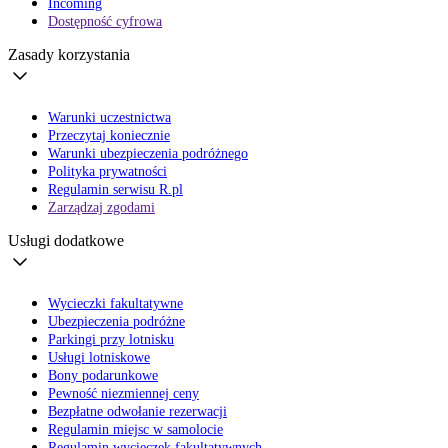
Incoming
Dostępność cyfrowa
Zasady korzystania
Warunki uczestnictwa
Przeczytaj koniecznie
Warunki ubezpieczenia podróżnego
Polityka prywatności
Regulamin serwisu R.pl
Zarządzaj zgodami
Usługi dodatkowe
Wycieczki fakultatywne
Ubezpieczenia podróżne
Parkingi przy lotnisku
Usługi lotniskowe
Bony podarunkowe
Pewność niezmiennej ceny
Bezpłatne odwołanie rezerwacji
Regulamin miejsc w samolocie
Regulamin wycieczek fakultatywnych