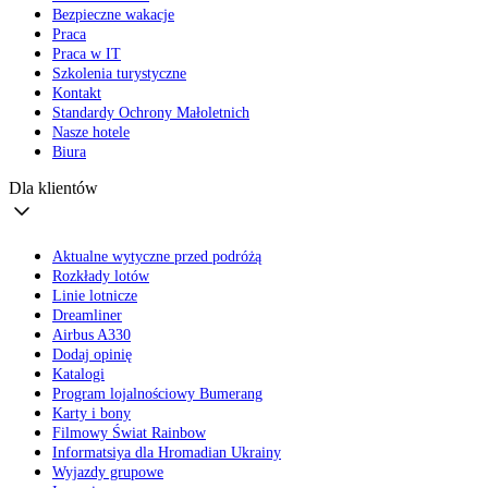
Bezpieczne wakacje
Praca
Praca w IT
Szkolenia turystyczne
Kontakt
Standardy Ochrony Małoletnich
Nasze hotele
Biura
Dla klientów
Aktualne wytyczne przed podróżą
Rozkłady lotów
Linie lotnicze
Dreamliner
Airbus A330
Dodaj opinię
Katalogi
Program lojalnościowy Bumerang
Karty i bony
Filmowy Świat Rainbow
Informatsiya dla Hromadian Ukrainy
Wyjazdy grupowe