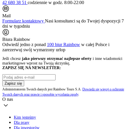
42 680 38 51
codziennie
w godz. 8:00-22:00
Mail
Formularz kontaktowy
Nasi konsultanci są do Twojej dyspozycji 7
dni w tygodniu
Biura Rainbow
Odwiedź jedno z ponad
100 biur Rainbow
w całej Polsce i
zarezerwuj swój
wymarzony urlop
Jeśli chcesz
jako pierwszy otrzymać najlepsze oferty
i inne wiadomości
marketingowe wprost na Twoją skrzynkę,
ZAPISZ SIĘ NA NEWSLETTER:
Zapisz się
Administratorem Twoich danych jest Rainbow Tours S.A.
Dowiedz się więcej o ochronie
Twoich danych oraz prawie i sposobie wycofania zgody
.
O nas
Kim jesteśmy
Dla prasy
Dla inwestorów