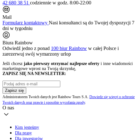
42 680 38 51
codziennie
w godz. 8:00-22:00
Mail
Formularz kontaktowy
Nasi konsultanci są do Twojej dyspozycji 7
dni w tygodniu
Biura Rainbow
Odwiedź jedno z ponad
100 biur Rainbow
w całej Polsce i
zarezerwuj swój
wymarzony urlop
Jeśli chcesz
jako pierwszy otrzymać najlepsze oferty
i inne wiadomości
marketingowe wprost na Twoją skrzynkę,
ZAPISZ SIĘ NA NEWSLETTER:
Zapisz się
Administratorem Twoich danych jest Rainbow Tours S.A.
Dowiedz się więcej o ochronie
Twoich danych oraz prawie i sposobie wycofania zgody
.
O nas
Kim jesteśmy
Dla prasy
Dla inwestorów