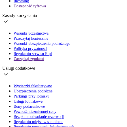
Incoming
Dostępność cyfrowa
Zasady korzystania
Warunki uczestnictwa
Przeczytaj koniecznie
Warunki ubezpieczenia podróżnego
Polityka prywatności
Regulamin serwisu R.pl
Zarządzaj zgodami
Usługi dodatkowe
Wycieczki fakultatywne
Ubezpieczenia podróżne
Parkingi przy lotnisku
Usługi lotniskowe
Bony podarunkowe
Pewność niezmiennej ceny
Bezpłatne odwołanie rezerwacji
Regulamin miejsc w samolocie
Regulamin wycieczek fakultatywnych