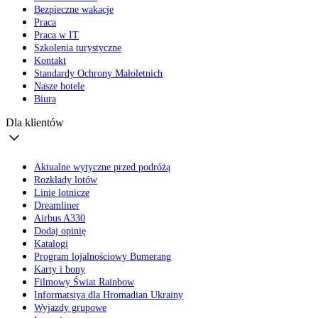
Bezpieczne wakacje
Praca
Praca w IT
Szkolenia turystyczne
Kontakt
Standardy Ochrony Małoletnich
Nasze hotele
Biura
Dla klientów
Aktualne wytyczne przed podróżą
Rozkłady lotów
Linie lotnicze
Dreamliner
Airbus A330
Dodaj opinię
Katalogi
Program lojalnościowy Bumerang
Karty i bony
Filmowy Świat Rainbow
Informatsiya dla Hromadian Ukrainy
Wyjazdy grupowe