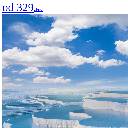
od 329
zł/os.