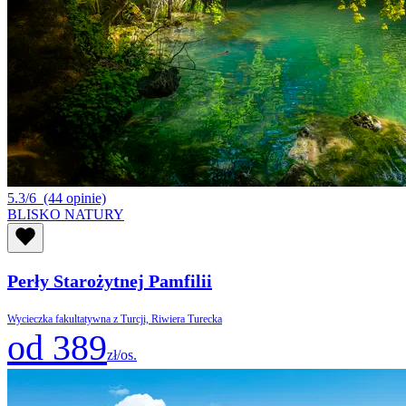
5.3/6
(44 opinie)
BLISKO NATURY
Perły Starożytnej Pamfilii
Wycieczka fakultatywna z Turcji, Riwiera Turecka
od 389
zł/os.