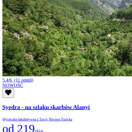
5.4/6
(11 opinii)
NOWOŚĆ
Syedra - na szlaku skarbów Alanyi
Wycieczka fakultatywna z Turcji, Riwiera Turecka
od 219
zł/os.