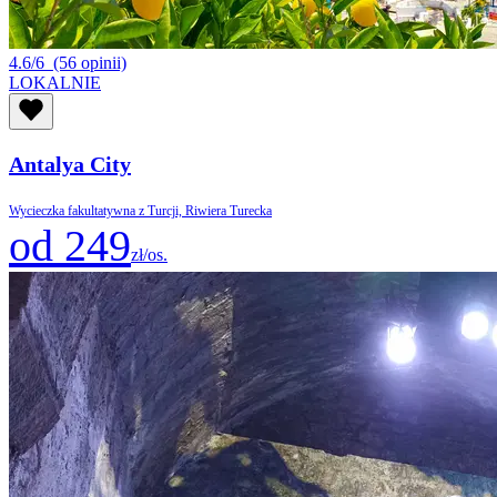
4.6/6
(56 opinii)
LOKALNIE
Antalya City
Wycieczka fakultatywna z Turcji, Riwiera Turecka
od 249
zł/os.