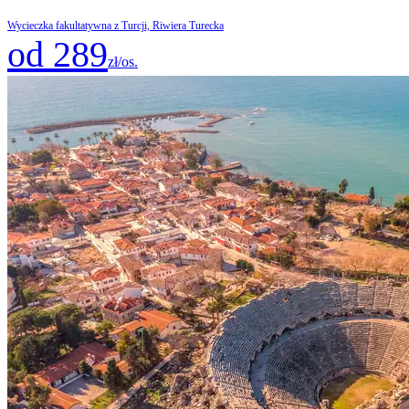
Wycieczka fakultatywna z Turcji, Riwiera Turecka
od 289
zł/os.