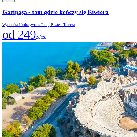
Gazipaşa - tam gdzie kończy się Riwiera
Wycieczka fakultatywna z Turcji, Riwiera Turecka
od 249
zł/os.