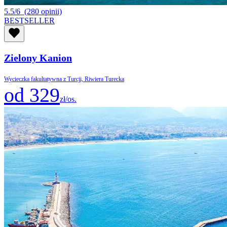
5.5/6
(280 opinii)
BESTSELLER
Zielony Kanion
Wycieczka fakultatywna z Turcji, Riwiera Turecka
od 329
zł/os.