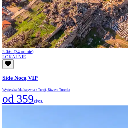
5.0/6
(34 opinie)
LOKALNIE
Side Nocą VIP
Wycieczka fakultatywna z Turcji, Riwiera Turecka
od 359
zł/os.