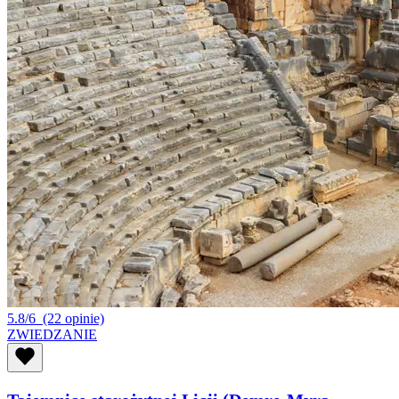
5.8/6
(22 opinie)
ZWIEDZANIE