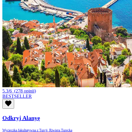
5.3/6
(278 opinii)
BESTSELLER
Odkryj Alanyę
Wycieczka fakultatywna z Turcji, Riwiera Turecka