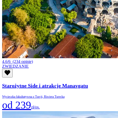
4.6/6
(234 opinie)
ZWIEDZANIE
Starożytne Side i atrakcje Manavgatu
Wycieczka fakultatywna z Turcji, Riwiera Turecka
od 239
zł/os.