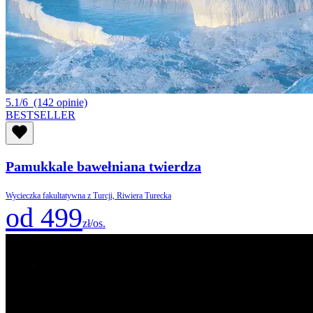
5.1/6
(142 opinie)
BESTSELLER
Pamukkale bawełniana twierdza
Wycieczka fakultatywna z Turcji, Riwiera Turecka
od 499
zł/os.