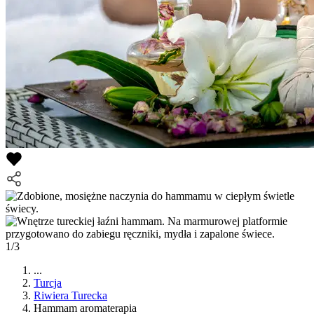
1/3
...
Turcja
Riwiera Turecka
Hammam aromaterapia