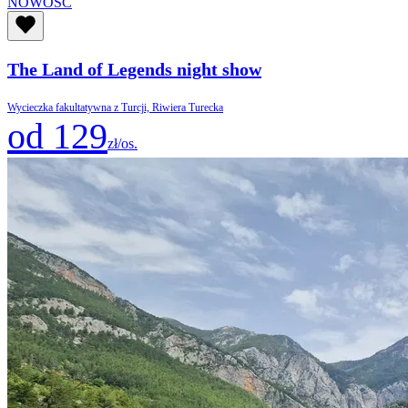
NOWOŚĆ
The Land of Legends night show
Wycieczka fakultatywna z Turcji, Riwiera Turecka
od 129
zł/os.