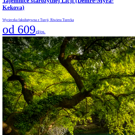
Tajemnice starożytnej Licji (Demre-Myra-
Kekova)
Wycieczka fakultatywna z Turcji, Riwiera Turecka
od 609
zł/os.