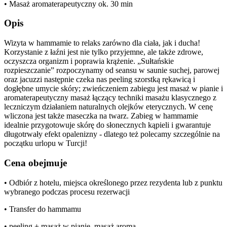
• Masaż aromaterapeutyczny ok. 30 min
Opis
Wizyta w hammamie to relaks zarówno dla ciała, jak i ducha!
Korzystanie z łaźni jest nie tylko przyjemne, ale także zdrowe,
oczyszcza organizm i poprawia krążenie. „Sułtańskie
rozpieszczanie” rozpoczynamy od seansu w saunie suchej, parowej
oraz jacuzzi następnie czeka nas peeling szorstką rękawicą i
dogłębne umycie skóry; zwieńczeniem zabiegu jest masaż w pianie i
aromaterapeutyczny masaż łączący techniki masażu klasycznego z
leczniczym działaniem naturalnych olejków eterycznych. W cenę
wliczona jest także maseczka na twarz. Zabieg w hammamie
idealnie przygotowuje skórę do słonecznych kąpieli i gwarantuje
długotrwały efekt opalenizny - dlatego też polecamy szczególnie na
początku urlopu w Turcji!
Cena obejmuje
• Odbiór z hotelu, miejsca określonego przez rezydenta lub z punktu
wybranego podczas procesu rezerwacji
• Transfer do hammamu
• peeling + masaż w pianie, masaż aroma