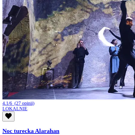
4.1/6
(27 opinii)
LOKALNIE
Noc turecka Alarahan