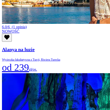
6.0/6
(1 opinia)
NOWOŚĆ
Alanya na luzie
Wycieczka fakultatywna z Turcji, Riwiera Turecka
od 239
zł/os.