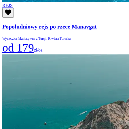
REJS
Popołudniowy rejs po rzece Manavgat
Wycieczka fakultatywna z Turcji, Riwiera Turecka
od 179
zł/os.