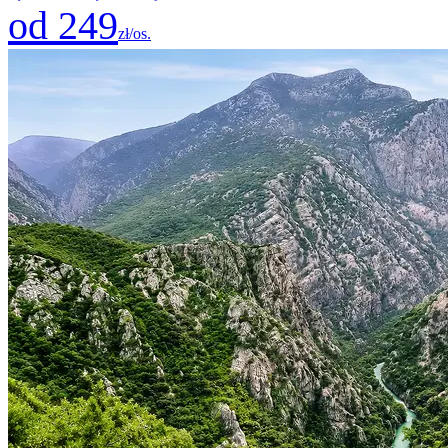
od 249
zł/os.