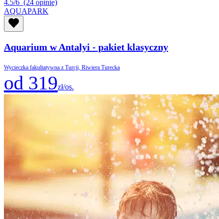
4.5/6
(24 opinie)
AQUAPARK
Aquarium w Antalyi - pakiet klasyczny
Wycieczka fakultatywna z Turcji, Riwiera Turecka
od 319
zł/os.