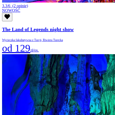
3.3/6
(2 opinie)
NOWOŚĆ
The Land of Legends night show
Wycieczka fakultatywna z Turcji, Riwiera Turecka
od 129
zł/os.