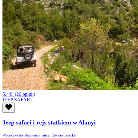
5.4/6
(26 opinii)
JEEP SAFARI
Jeep safari i rejs statkiem w Alanyi
Wycieczka fakultatywna z Turcji, Riwiera Turecka