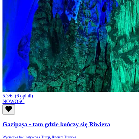
5.3/6
(6 opinii)
NOWOŚĆ
Gazipaşa - tam gdzie kończy się Riwiera
Wycieczka fakultatywna z Turcji, Riwiera Turecka