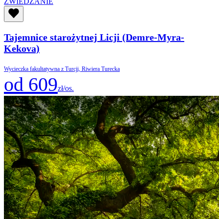
ZWIEDZANIE
Tajemnice starożytnej Licji (Demre-Myra-
Kekova)
Wycieczka fakultatywna z Turcji, Riwiera Turecka
od 609
zł/os.