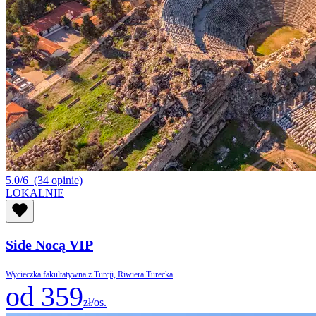
5.0/6
(34 opinie)
LOKALNIE
Side Nocą VIP
Wycieczka fakultatywna z Turcji, Riwiera Turecka
od 359
zł/os.