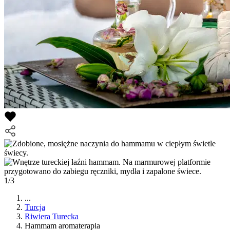
1/3
...
Turcja
Riwiera Turecka
Hammam aromaterapia