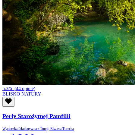
5.3/6
(44 opinie)
BLISKO NATURY
Perły Starożytnej Pamfilii
Wycieczka fakultatywna z Turcji, Riwiera Turecka