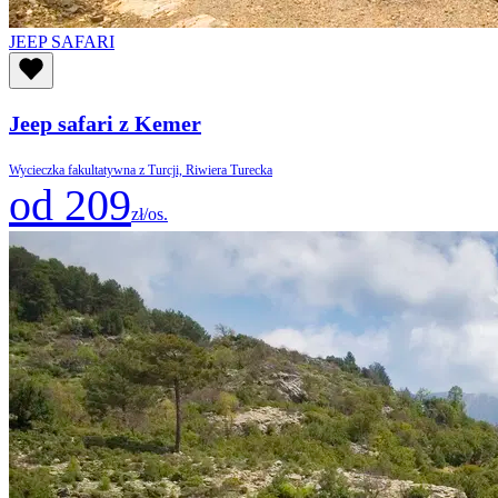
JEEP SAFARI
Jeep safari z Kemer
Wycieczka fakultatywna z Turcji, Riwiera Turecka
od 209
zł/os.