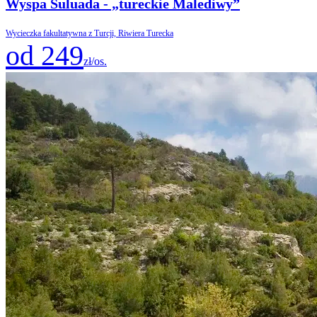
Wyspa Suluada - „tureckie Malediwy”
Wycieczka fakultatywna z Turcji, Riwiera Turecka
od 249
zł/os.