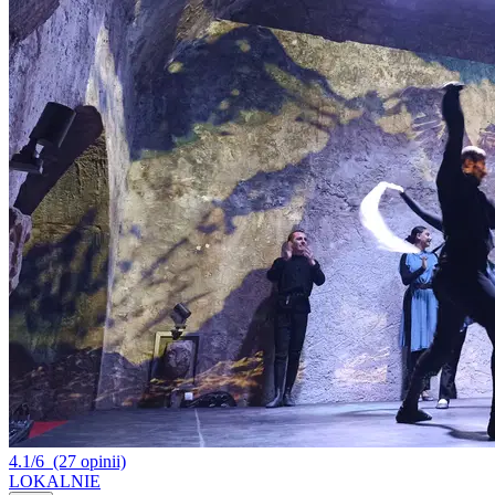
4.1/6
(27 opinii)
LOKALNIE