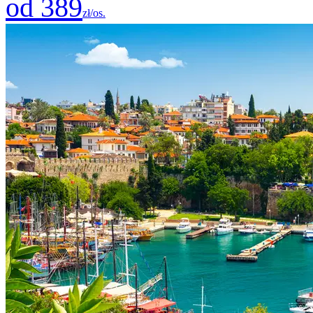
od 389
zł/os.