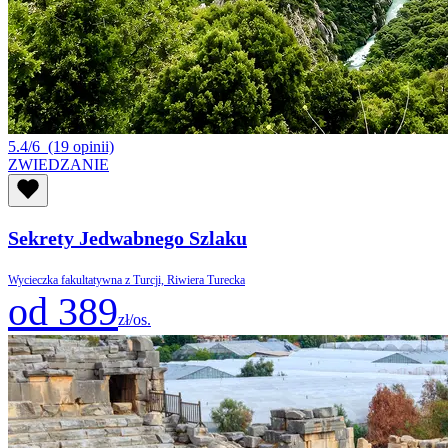
5.4/6
(19 opinii)
ZWIEDZANIE
Sekrety Jedwabnego Szlaku
Wycieczka fakultatywna z Turcji, Riwiera Turecka
od 389
zł/os.