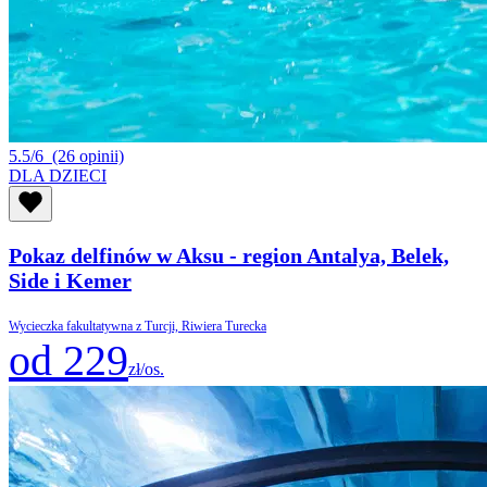
5.5/6
(26 opinii)
DLA DZIECI
Pokaz delfinów w Aksu - region Antalya, Belek,
Side i Kemer
Wycieczka fakultatywna z Turcji, Riwiera Turecka
od 229
zł/os.