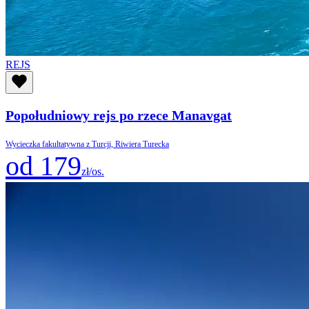
REJS
Popołudniowy rejs po rzece Manavgat
Wycieczka fakultatywna z Turcji, Riwiera Turecka
od 179
zł/os.