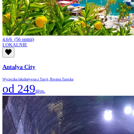
4.6/6
(56 opinii)
LOKALNIE
Antalya City
Wycieczka fakultatywna z Turcji, Riwiera Turecka
od 249
zł/os.