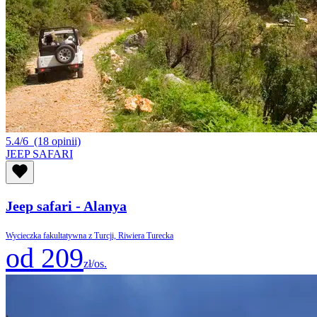
5.4/6
(18 opinii)
JEEP SAFARI
Jeep safari - Alanya
Wycieczka fakultatywna z Turcji, Riwiera Turecka
od 209
zł/os.