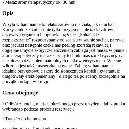
• Masaż aromaterapeutyczny ok. 30 min
Opis
Wizyta w hammamie to relaks zarówno dla ciała, jak i ducha!
Korzystanie z łaźni jest nie tylko przyjemne, ale także zdrowe,
oczyszcza organizm i poprawia krążenie. „Sułtańskie
rozpieszczanie” rozpoczynamy od seansu w saunie suchej, parowej
oraz jacuzzi następnie czeka nas peeling szorstką rękawicą i
dogłębne umycie skóry; zwieńczeniem zabiegu jest masaż w pianie i
aromaterapeutyczny masaż łączący techniki masażu klasycznego z
leczniczym działaniem naturalnych olejków eterycznych. W cenę
wliczona jest także maseczka na twarz. Zabieg w hammamie
idealnie przygotowuje skórę do słonecznych kąpieli i gwarantuje
długotrwały efekt opalenizny - dlatego też polecamy szczególnie na
początku urlopu w Turcji!
Cena obejmuje
• Odbiór z hotelu, miejsca określonego przez rezydenta lub z punktu
wybranego podczas procesu rezerwacji
• Transfer do hammamu
• peeling + masaż w pianie, masaż aroma