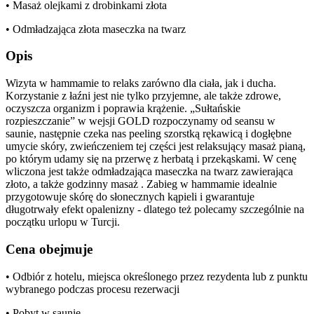
• Masaż olejkami z drobinkami złota
• Odmładzająca złota maseczka na twarz
Opis
Wizyta w hammamie to relaks zarówno dla ciała, jak i ducha.
Korzystanie z łaźni jest nie tylko przyjemne, ale także zdrowe,
oczyszcza organizm i poprawia krążenie. „Sułtańskie
rozpieszczanie” w wejsji GOLD rozpoczynamy od seansu w
saunie, następnie czeka nas peeling szorstką rękawicą i dogłębne
umycie skóry, zwieńczeniem tej części jest relaksujący masaż pianą,
po którym udamy się na przerwę z herbatą i przekąskami. W cenę
wliczona jest także odmładzająca maseczka na twarz zawierająca
złoto, a także godzinny masaż . Zabieg w hammamie idealnie
przygotowuje skórę do słonecznych kąpieli i gwarantuje
długotrwały efekt opalenizny - dlatego też polecamy szczególnie na
początku urlopu w Turcji.
Cena obejmuje
• Odbiór z hotelu, miejsca określonego przez rezydenta lub z punktu
wybranego podczas procesu rezerwacji
• Pobyt w saunie