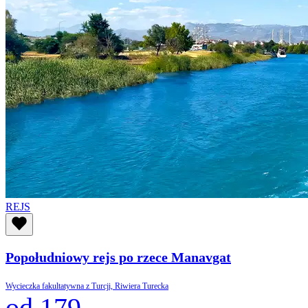
REJS
Popołudniowy rejs po rzece Manavgat
Wycieczka fakultatywna z Turcji, Riwiera Turecka
od 179