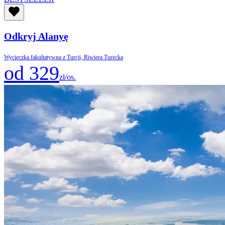
Odkryj Alanyę
Wycieczka fakultatywna z Turcji, Riwiera Turecka
od 329
zł/os.