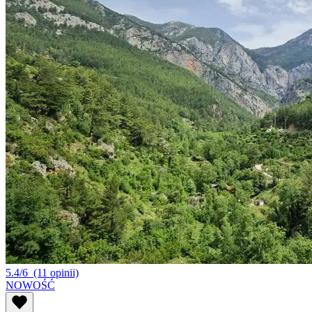
5.4/6
(11 opinii)
NOWOŚĆ