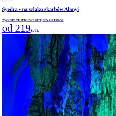
Syedra - na szlaku skarbów Alanyi
Wycieczka fakultatywna z Turcji, Riwiera Turecka
od 219
zł/os.