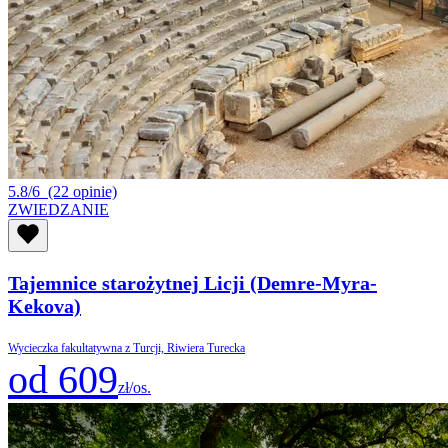
5.8/6
(22 opinie)
ZWIEDZANIE
Tajemnice starożytnej Licji (Demre-Myra-
Kekova)
Wycieczka fakultatywna z Turcji, Riwiera Turecka
od 609
zł/os.