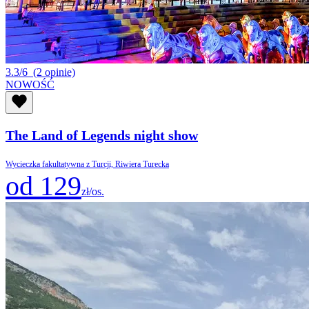
3.3/6
(2 opinie)
NOWOŚĆ
The Land of Legends night show
Wycieczka fakultatywna z Turcji, Riwiera Turecka
od 129
zł/os.