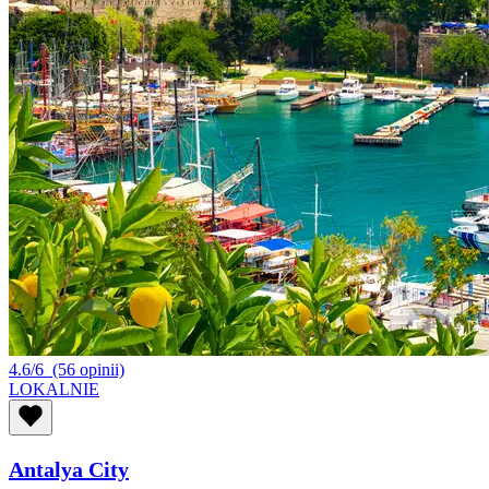
4.6/6
(56 opinii)
LOKALNIE
Antalya City