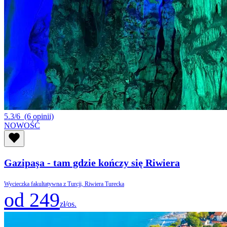
5.3/6
(6 opinii)
NOWOŚĆ
Gazipaşa - tam gdzie kończy się Riwiera
Wycieczka fakultatywna z Turcji, Riwiera Turecka
od 249
zł/os.