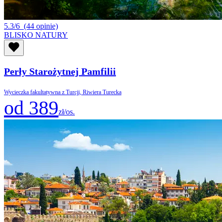
5.3/6
(44 opinie)
BLISKO NATURY
Perły Starożytnej Pamfilii
Wycieczka fakultatywna z Turcji, Riwiera Turecka
od 389
zł/os.