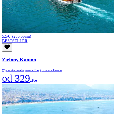
5.5/6
(280 opinii)
BESTSELLER
Zielony Kanion
Wycieczka fakultatywna z Turcji, Riwiera Turecka
od 329
zł/os.