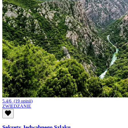
5.4/6
(19 opinii)
ZWIEDZANIE
Sekrety Jedwabnego Szlaku