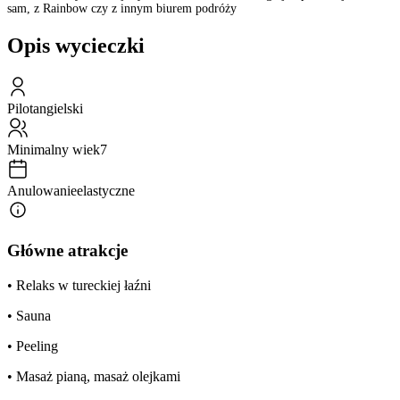
sam, z Rainbow czy z innym biurem podróży
Opis wycieczki
Pilot
angielski
Minimalny wiek
7
Anulowanie
elastyczne
Główne atrakcje
• Relaks w tureckiej łaźni
• Sauna
• Peeling
• Masaż pianą, masaż olejkami