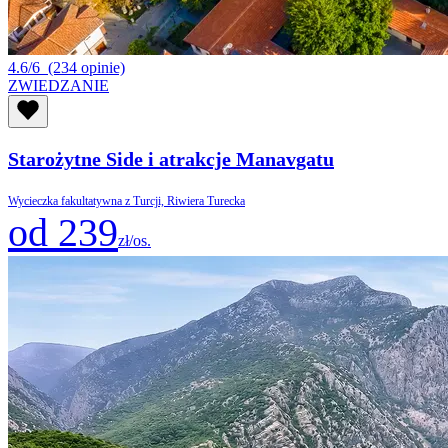
4.6/6
(234 opinie)
ZWIEDZANIE
Starożytne Side i atrakcje Manavgatu
Wycieczka fakultatywna z Turcji, Riwiera Turecka
od 239
zł/os.