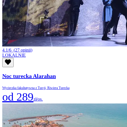
4.1/6
(27 opinii)
LOKALNIE
Noc turecka Alarahan
Wycieczka fakultatywna z Turcji, Riwiera Turecka
od 289
zł/os.