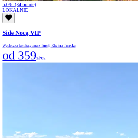
5.0/6
(34 opinie)
LOKALNIE
Side Nocą VIP
Wycieczka fakultatywna z Turcji, Riwiera Turecka
od 359
zł/os.