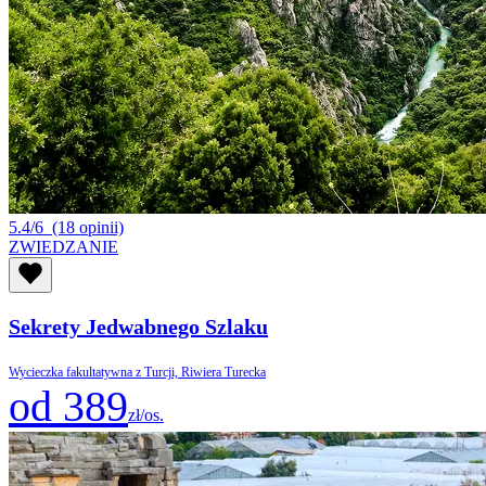
5.4/6
(18 opinii)
ZWIEDZANIE
Sekrety Jedwabnego Szlaku
Wycieczka fakultatywna z Turcji, Riwiera Turecka
od 389
zł/os.