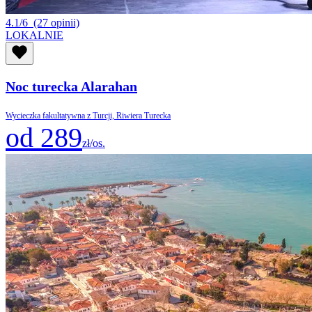
4.1/6
(27 opinii)
LOKALNIE
Noc turecka Alarahan
Wycieczka fakultatywna z Turcji, Riwiera Turecka
od 289
zł/os.