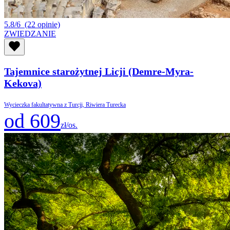
5.8/6
(22 opinie)
ZWIEDZANIE
Tajemnice starożytnej Licji (Demre-Myra-
Kekova)
Wycieczka fakultatywna z Turcji, Riwiera Turecka
od 609
zł/os.