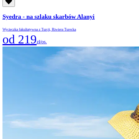
Syedra - na szlaku skarbów Alanyi
Wycieczka fakultatywna z Turcji, Riwiera Turecka
od 219
zł/os.