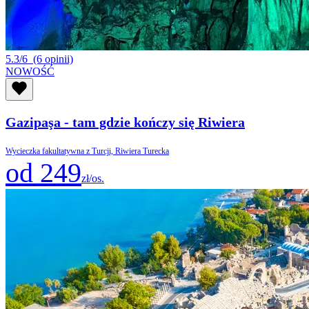
5.3/6
(6 opinii)
NOWOŚĆ
Gazipaşa - tam gdzie kończy się Riwiera
Wycieczka fakultatywna z Turcji, Riwiera Turecka
od 249
zł/os.