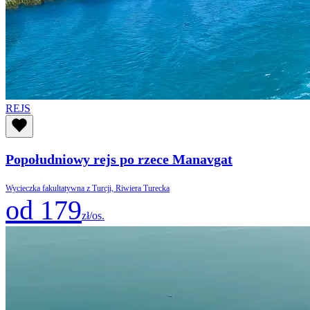
REJS
Popołudniowy rejs po rzece Manavgat
Wycieczka fakultatywna z Turcji, Riwiera Turecka
od 179
zł/os.