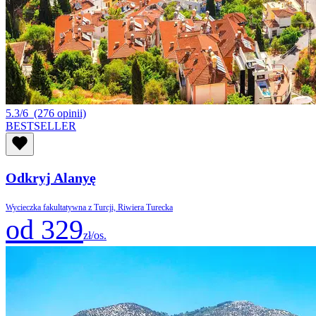
5.3/6
(276 opinii)
BESTSELLER
Odkryj Alanyę
Wycieczka fakultatywna z Turcji, Riwiera Turecka
od 329
zł/os.