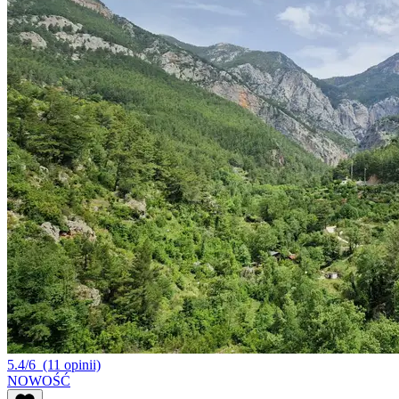
5.4/6
(11 opinii)
NOWOŚĆ