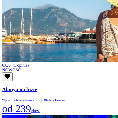
6.0/6
(1 opinia)
NOWOŚĆ
Alanya na luzie
Wycieczka fakultatywna z Turcji, Riwiera Turecka
od 239
zł/os.