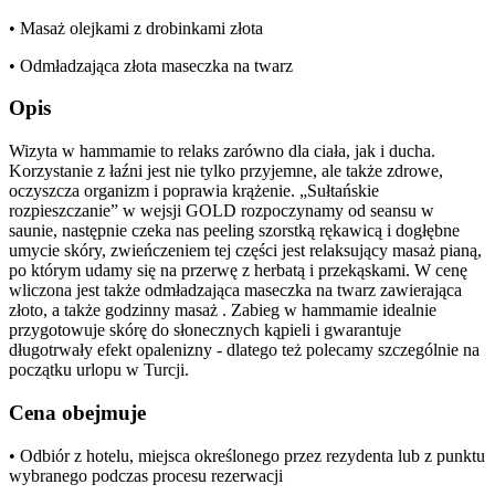
• Masaż olejkami z drobinkami złota
• Odmładzająca złota maseczka na twarz
Opis
Wizyta w hammamie to relaks zarówno dla ciała, jak i ducha.
Korzystanie z łaźni jest nie tylko przyjemne, ale także zdrowe,
oczyszcza organizm i poprawia krążenie. „Sułtańskie
rozpieszczanie” w wejsji GOLD rozpoczynamy od seansu w
saunie, następnie czeka nas peeling szorstką rękawicą i dogłębne
umycie skóry, zwieńczeniem tej części jest relaksujący masaż pianą,
po którym udamy się na przerwę z herbatą i przekąskami. W cenę
wliczona jest także odmładzająca maseczka na twarz zawierająca
złoto, a także godzinny masaż . Zabieg w hammamie idealnie
przygotowuje skórę do słonecznych kąpieli i gwarantuje
długotrwały efekt opalenizny - dlatego też polecamy szczególnie na
początku urlopu w Turcji.
Cena obejmuje
• Odbiór z hotelu, miejsca określonego przez rezydenta lub z punktu
wybranego podczas procesu rezerwacji