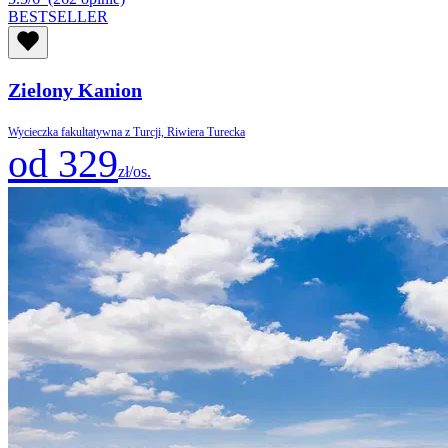
BESTSELLER
Zielony Kanion
Wycieczka fakultatywna z Turcji, Riwiera Turecka
od 329
zł/os.