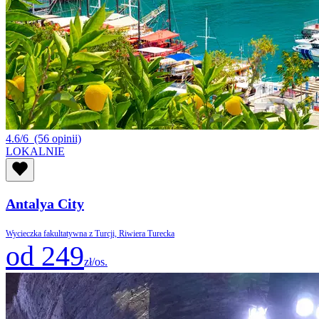
4.6/6
(56 opinii)
LOKALNIE
Antalya City
Wycieczka fakultatywna z Turcji, Riwiera Turecka
od 249
zł/os.