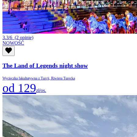
3.3/6
(2 opinie)
NOWOŚĆ
The Land of Legends night show
Wycieczka fakultatywna z Turcji, Riwiera Turecka
od 129
zł/os.