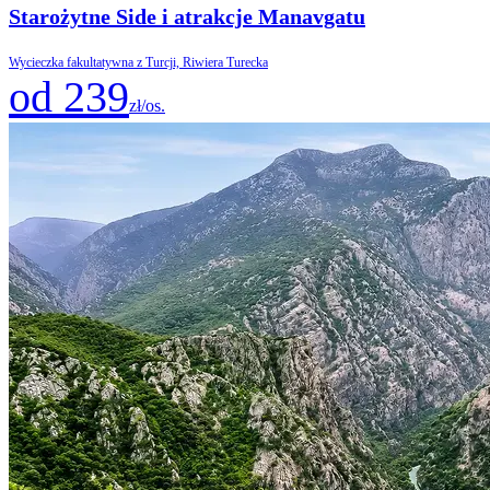
Starożytne Side i atrakcje Manavgatu
Wycieczka fakultatywna z Turcji, Riwiera Turecka
od 239
zł/os.