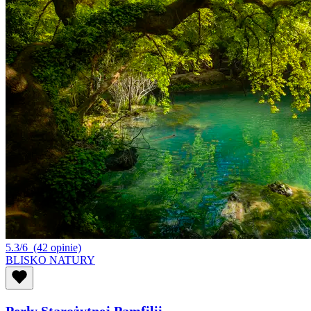
5.3/6
(42 opinie)
BLISKO NATURY
Perły Starożytnej Pamfilii