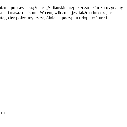
anizm i poprawia krążenie. „Sułtańskie rozpieszczanie” rozpoczynamy
ianą i masaż olejkami. W cenę wliczona jest także odmładzająca
tego też polecamy szczególnie na początku urlopu w Turcji.
tem