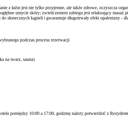
anie z łaźni jest nie tylko przyjemne, ale także zdrowe, oczyszcza org
 dogłębne umycie skóry; zwieńczeniem zabiegu jest relaksujący masaż p
o słonecznych kąpieli i gwarantuje długotrwały efekt opalenizny - dla
u wybranego podczas procesu rezerwacji
a na twarz, sauna)
 hotelu pomiędzy 10:00 a 17:00, godzinę należy potwierdzić z Rezyden