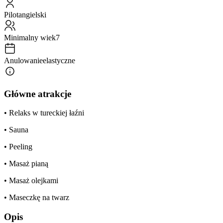
Pilot
angielski
Minimalny wiek
7
Anulowanie
elastyczne
Główne atrakcje
• Relaks w tureckiej łaźni
• Sauna
• Peeling
• Masaż pianą
• Masaż olejkami
• Maseczkę na twarz
Opis