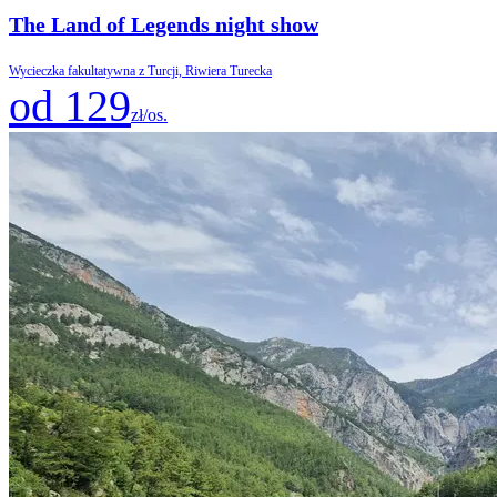
The Land of Legends night show
Wycieczka fakultatywna z Turcji, Riwiera Turecka
od 129
zł/os.