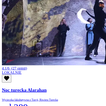
4.1/6
(27 opinii)
LOKALNIE
Noc turecka Alarahan
Wycieczka fakultatywna z Turcji, Riwiera Turecka