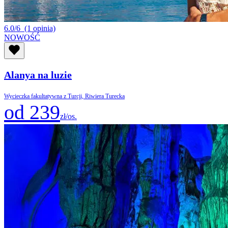
6.0/6
(1 opinia)
NOWOŚĆ
Alanya na luzie
Wycieczka fakultatywna z Turcji, Riwiera Turecka
od 239
zł/os.