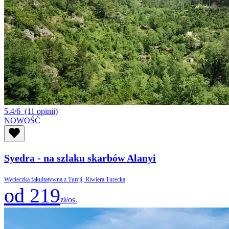
5.4/6
(11 opinii)
NOWOŚĆ
Syedra - na szlaku skarbów Alanyi
Wycieczka fakultatywna z Turcji, Riwiera Turecka
od 219
zł/os.