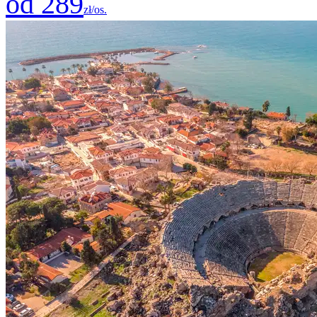
od 289
zł/os.