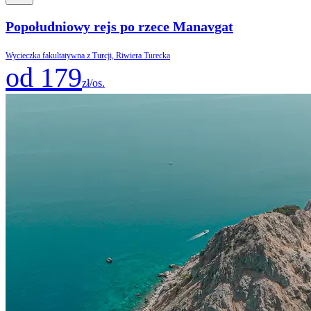
Popołudniowy rejs po rzece Manavgat
Wycieczka fakultatywna z Turcji, Riwiera Turecka
od 179
zł/os.