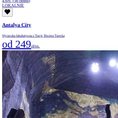
4.6/6
(56 opinii)
LOKALNIE
Antalya City
Wycieczka fakultatywna z Turcji, Riwiera Turecka
od 249
zł/os.