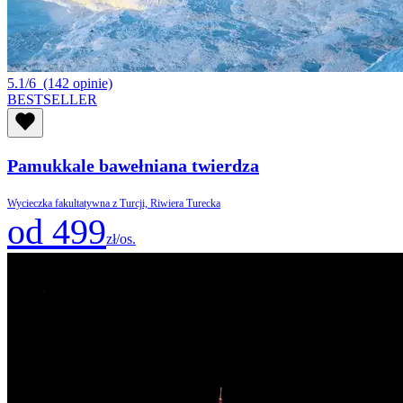
5.1/6
(142 opinie)
BESTSELLER
Pamukkale bawełniana twierdza
Wycieczka fakultatywna z Turcji, Riwiera Turecka
od 499
zł/os.