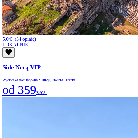
5.0/6
(34 opinie)
LOKALNIE
Side Nocą VIP
Wycieczka fakultatywna z Turcji, Riwiera Turecka
od 359
zł/os.