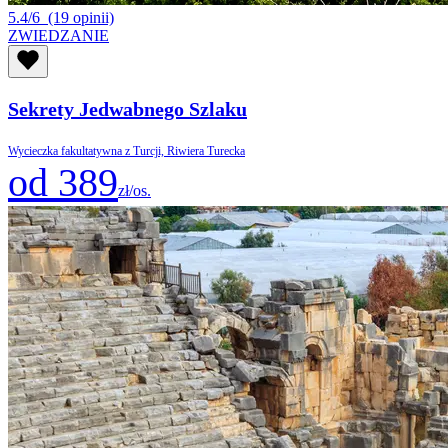
5.4/6
(19 opinii)
ZWIEDZANIE
Sekrety Jedwabnego Szlaku
Wycieczka fakultatywna z Turcji, Riwiera Turecka
od 389
zł/os.