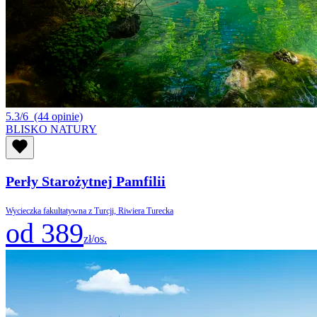
5.3/6
(44 opinie)
BLISKO NATURY
Perły Starożytnej Pamfilii
Wycieczka fakultatywna z Turcji, Riwiera Turecka
od 389
zł/os.