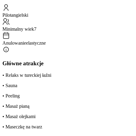
Pilot
angielski
Minimalny wiek
7
Anulowanie
elastyczne
Główne atrakcje
• Relaks w tureckiej łaźni
• Sauna
• Peeling
• Masaż pianą
• Masaż olejkami
• Maseczkę na twarz