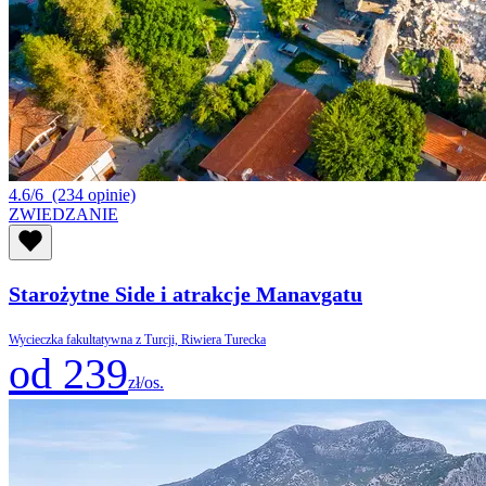
4.6/6
(234 opinie)
ZWIEDZANIE
Starożytne Side i atrakcje Manavgatu
Wycieczka fakultatywna z Turcji, Riwiera Turecka
od 239
zł/os.