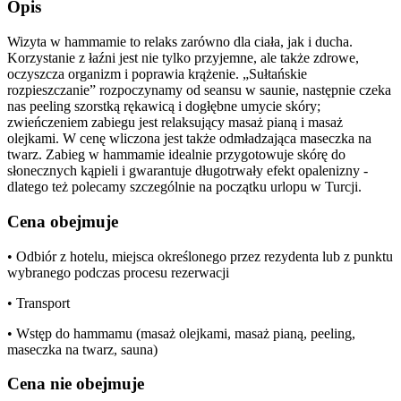
Opis
Wizyta w hammamie to relaks zarówno dla ciała, jak i ducha.
Korzystanie z łaźni jest nie tylko przyjemne, ale także zdrowe,
oczyszcza organizm i poprawia krążenie. „Sułtańskie
rozpieszczanie” rozpoczynamy od seansu w saunie, następnie czeka
nas peeling szorstką rękawicą i dogłębne umycie skóry;
zwieńczeniem zabiegu jest relaksujący masaż pianą i masaż
olejkami. W cenę wliczona jest także odmładzająca maseczka na
twarz. Zabieg w hammamie idealnie przygotowuje skórę do
słonecznych kąpieli i gwarantuje długotrwały efekt opalenizny -
dlatego też polecamy szczególnie na początku urlopu w Turcji.
Cena obejmuje
• Odbiór z hotelu, miejsca określonego przez rezydenta lub z punktu
wybranego podczas procesu rezerwacji
• Transport
• Wstęp do hammamu (masaż olejkami, masaż pianą, peeling,
maseczka na twarz, sauna)
Cena nie obejmuje