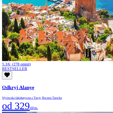
5.3/6
(278 opinii)
BESTSELLER
Odkryj Alanyę
Wycieczka fakultatywna z Turcji, Riwiera Turecka
od 329
zł/os.