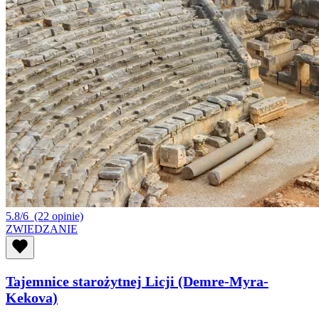
5.8/6
(22 opinie)
ZWIEDZANIE
Tajemnice starożytnej Licji (Demre-Myra-
Kekova)