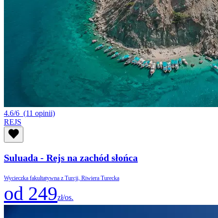
4.6/6
(11 opinii)
REJS
Suluada - Rejs na zachód słońca
Wycieczka fakultatywna z Turcji, Riwiera Turecka
od 249
zł/os.