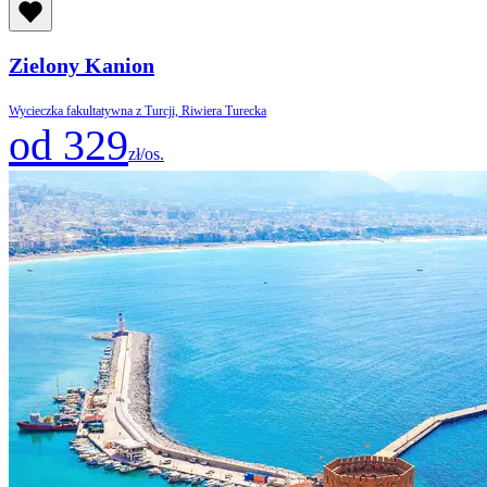
Zielony Kanion
Wycieczka fakultatywna z Turcji, Riwiera Turecka
od 329
zł/os.