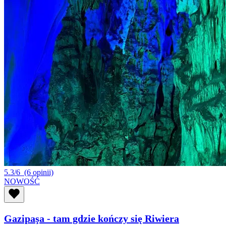
5.3/6
(6 opinii)
NOWOŚĆ
Gazipaşa - tam gdzie kończy się Riwiera