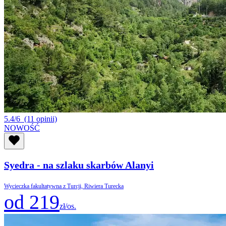
5.4/6
(11 opinii)
NOWOŚĆ
Syedra - na szlaku skarbów Alanyi
Wycieczka fakultatywna z Turcji, Riwiera Turecka
od 219
zł/os.