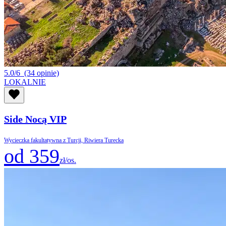
5.0/6
(34 opinie)
LOKALNIE
Side Nocą VIP
Wycieczka fakultatywna z Turcji, Riwiera Turecka
od 359
zł/os.