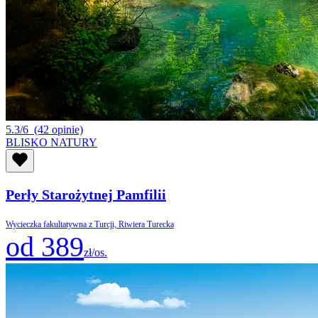
5.3/6
(42 opinie)
BLISKO NATURY
Perły Starożytnej Pamfilii
Wycieczka fakultatywna z Turcji, Riwiera Turecka
od 389
zł/os.