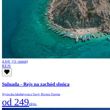
4.6/6
(11 opinii)
REJS
Suluada - Rejs na zachód słońca
Wycieczka fakultatywna z Turcji, Riwiera Turecka
od 249
zł/os.