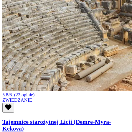
5.8/6
(22 opinie)
ZWIEDZANIE
Tajemnice starożytnej Licji (Demre-Myra-
Kekova)