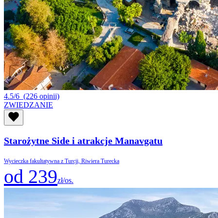
4.5/6
(226 opinii)
ZWIEDZANIE
Starożytne Side i atrakcje Manavgatu
Wycieczka fakultatywna z Turcji, Riwiera Turecka
od 239
zł/os.