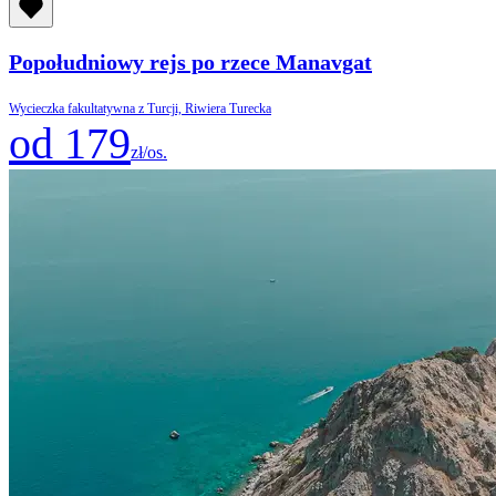
Popołudniowy rejs po rzece Manavgat
Wycieczka fakultatywna z Turcji, Riwiera Turecka
od 179
zł/os.