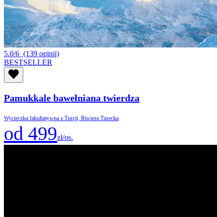
5.0/6
(139 opinii)
BESTSELLER
Pamukkale bawełniana twierdza
Wycieczka fakultatywna z Turcji, Riwiera Turecka
od 499
zł/os.