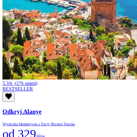
5.3/6
(276 opinii)
BESTSELLER
Odkryj Alanyę
Wycieczka fakultatywna z Turcji, Riwiera Turecka
od 329
zł/os.