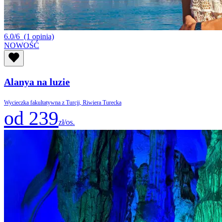
6.0/6
(1 opinia)
NOWOŚĆ
Alanya na luzie
Wycieczka fakultatywna z Turcji, Riwiera Turecka
od 239
zł/os.