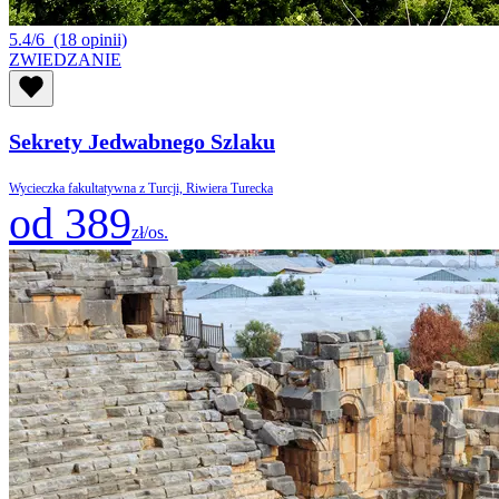
5.4/6
(18 opinii)
ZWIEDZANIE
Sekrety Jedwabnego Szlaku
Wycieczka fakultatywna z Turcji, Riwiera Turecka
od 389
zł/os.