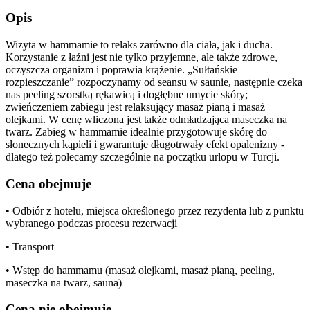
Opis
Wizyta w hammamie to relaks zarówno dla ciała, jak i ducha.
Korzystanie z łaźni jest nie tylko przyjemne, ale także zdrowe,
oczyszcza organizm i poprawia krążenie. „Sułtańskie
rozpieszczanie” rozpoczynamy od seansu w saunie, następnie czeka
nas peeling szorstką rękawicą i dogłębne umycie skóry;
zwieńczeniem zabiegu jest relaksujący masaż pianą i masaż
olejkami. W cenę wliczona jest także odmładzająca maseczka na
twarz. Zabieg w hammamie idealnie przygotowuje skórę do
słonecznych kąpieli i gwarantuje długotrwały efekt opalenizny -
dlatego też polecamy szczególnie na początku urlopu w Turcji.
Cena obejmuje
• Odbiór z hotelu, miejsca określonego przez rezydenta lub z punktu
wybranego podczas procesu rezerwacji
• Transport
• Wstęp do hammamu (masaż olejkami, masaż pianą, peeling,
maseczka na twarz, sauna)
Cena nie obejmuje