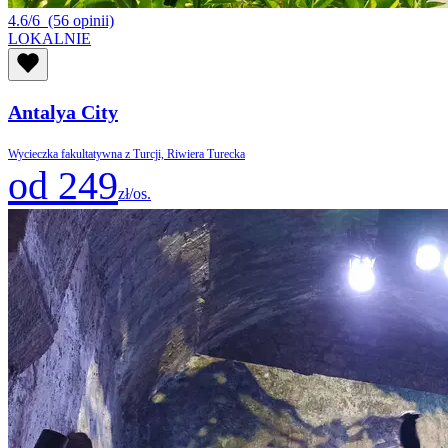
4.6/6
(56 opinii)
LOKALNIE
Antalya City
Wycieczka fakultatywna z Turcji, Riwiera Turecka
od 249
zł/os.