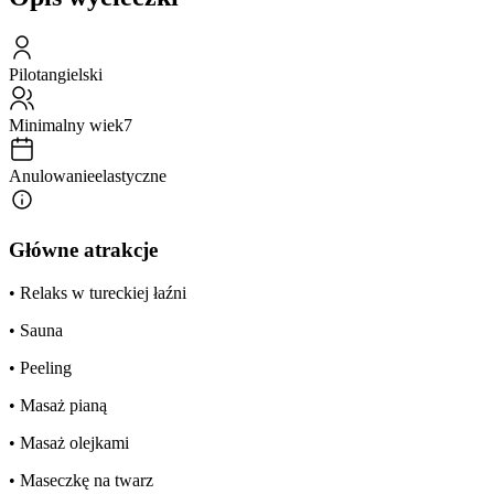
Pilot
angielski
Minimalny wiek
7
Anulowanie
elastyczne
Główne atrakcje
• Relaks w tureckiej łaźni
• Sauna
• Peeling
• Masaż pianą
• Masaż olejkami
• Maseczkę na twarz