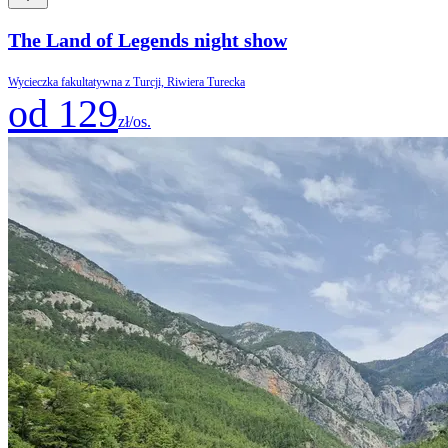
The Land of Legends night show
Wycieczka fakultatywna z Turcji, Riwiera Turecka
od 129
zł/os.