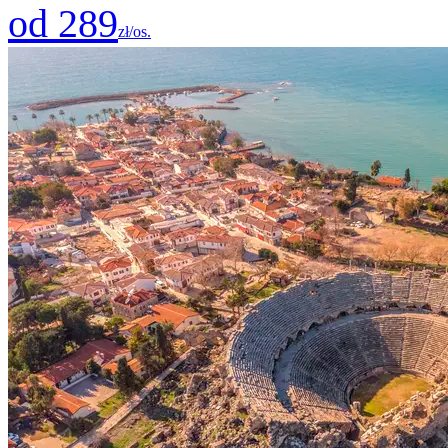
od 289
zł/os.