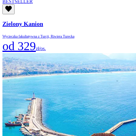
BESTSELLER
Zielony Kanion
Wycieczka fakultatywna z Turcji, Riwiera Turecka
od 329
zł/os.