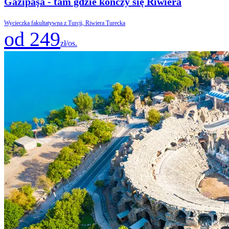
Gazipaşa - tam gdzie kończy się Riwiera
Wycieczka fakultatywna z Turcji, Riwiera Turecka
od 249
zł/os.