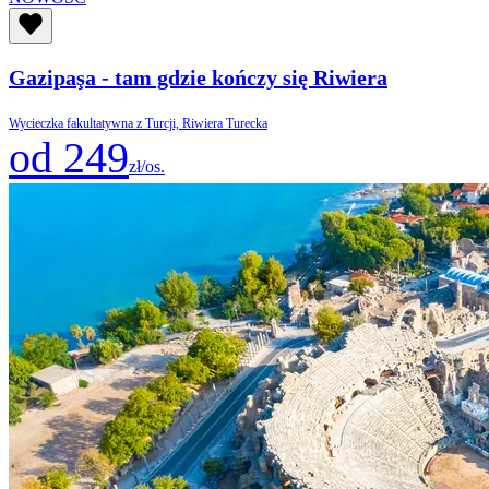
Gazipaşa - tam gdzie kończy się Riwiera
Wycieczka fakultatywna z Turcji, Riwiera Turecka
od 249
zł/os.