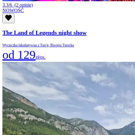
3.3/6
(2 opinie)
NOWOŚĆ
The Land of Legends night show
Wycieczka fakultatywna z Turcji, Riwiera Turecka
od 129
zł/os.