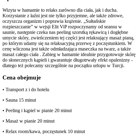
Wizyta w hamamie to relaks zarówno dla ciała, jak i ducha.
Korzystanie z łaźni jest nie tylko przyjemne, ale także zdrowe,
oczyszcza organizm i poprawia krążenie. „Sułtańskie
rozpieszczanie” w wejsji Elit ViP rozpoczynamy od seansu w
saunie, następnie czeka nas peeling szorstką rękawicą i dogłębne
umycie skóry, zwieńczeniem tej części jest relaksujący masaż pianą,
po którym udamy się na relaksacyjną przerwę z poczęstunkiem. W
cenę wliczona jest także odmładzająca maseczka na twarz, a także
masaż całego ciała . Zabieg w hamamie idealnie przygotowuje skórę
do słonecznych kąpieli i gwarantuje długotrwały efekt opalenizny -
dlatego też polecamy szczególnie na początku urlopu w Turcji.
Cena obejmuje
• Transport z i do hotelu
• Sauna 15 minut
• Peeling i kąpiel w pianie 20 minut
• Masaż w pianie 20 minut
• Relax room/kawa, poczęstunek 10 minut