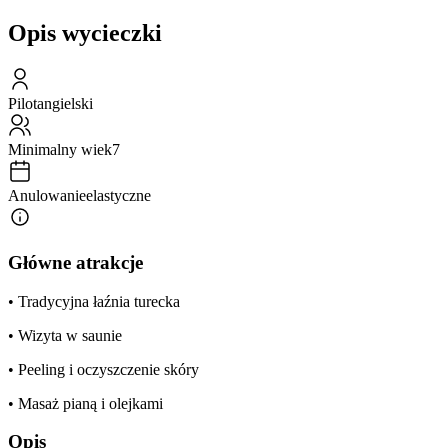
Opis wycieczki
Pilot
angielski
Minimalny wiek
7
Anulowanie
elastyczne
Główne atrakcje
• Tradycyjna łaźnia turecka
• Wizyta w saunie
• Peeling i oczyszczenie skóry
• Masaż pianą i olejkami
Opis