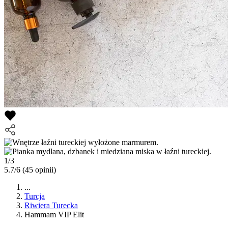
1/3
5.7/6
(45 opinii)
...
Turcja
Riwiera Turecka
Hammam VIP Elit