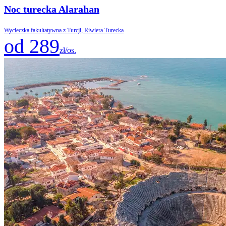
Noc turecka Alarahan
Wycieczka fakultatywna z Turcji, Riwiera Turecka
od 289
zł/os.