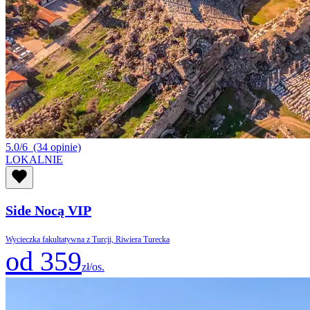
5.0/6
(34 opinie)
LOKALNIE
Side Nocą VIP
Wycieczka fakultatywna z Turcji, Riwiera Turecka
od 359
zł/os.