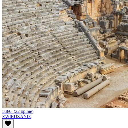
5.8/6
(22 opinie)
ZWIEDZANIE