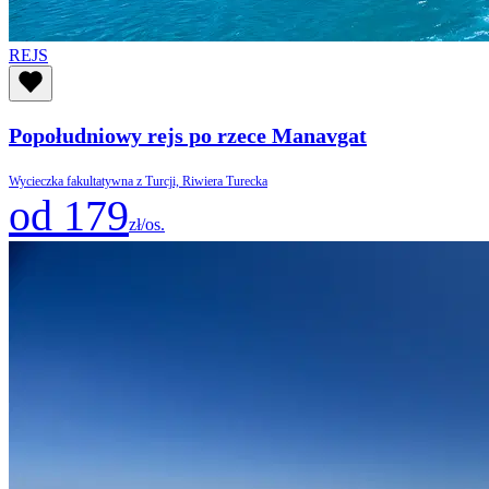
REJS
Popołudniowy rejs po rzece Manavgat
Wycieczka fakultatywna z Turcji, Riwiera Turecka
od 179
zł/os.