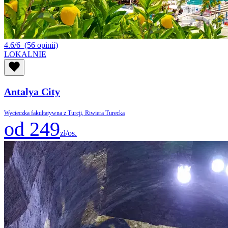
4.6/6
(56 opinii)
LOKALNIE
Antalya City
Wycieczka fakultatywna z Turcji, Riwiera Turecka
od 249
zł/os.