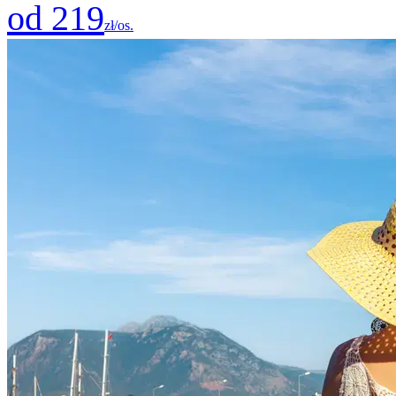
od 219
zł/os.