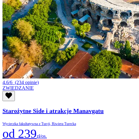
4.6/6
(234 opinie)
ZWIEDZANIE
Starożytne Side i atrakcje Manavgatu
Wycieczka fakultatywna z Turcji, Riwiera Turecka
od 239
zł/os.