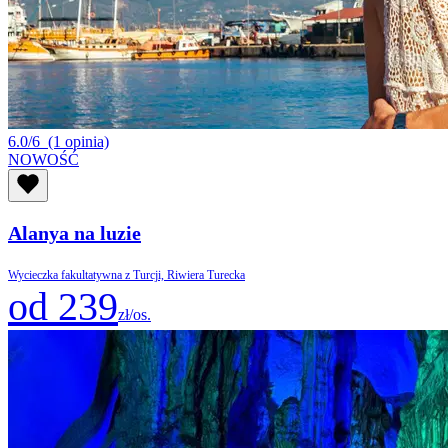
6.0/6
(1 opinia)
NOWOŚĆ
Alanya na luzie
Wycieczka fakultatywna z Turcji, Riwiera Turecka
od 239
zł/os.