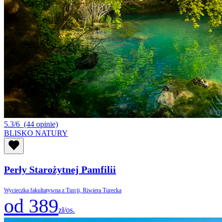
5.3/6
(44 opinie)
BLISKO NATURY
Perły Starożytnej Pamfilii
Wycieczka fakultatywna z Turcji, Riwiera Turecka
od 389
zł/os.