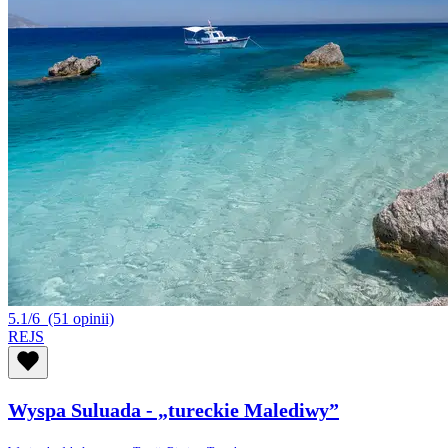
5.1/6
(51 opinii)
REJS
Wyspa Suluada - „tureckie Malediwy”