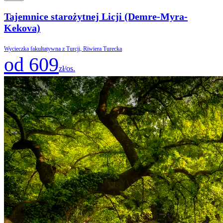
Tajemnice starożytnej Licji (Demre-Myra-
Kekova)
Wycieczka fakultatywna z Turcji, Riwiera Turecka
od 609
zł/os.