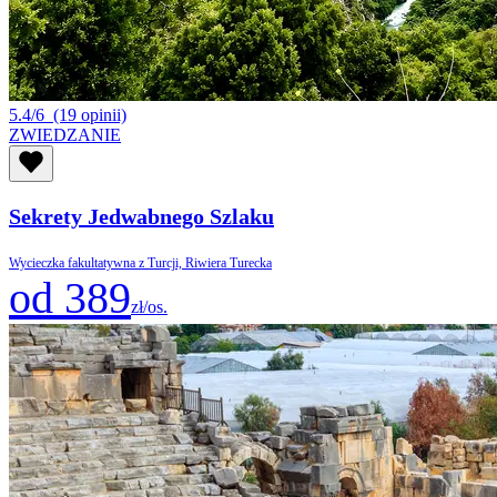
5.4/6
(19 opinii)
ZWIEDZANIE
Sekrety Jedwabnego Szlaku
Wycieczka fakultatywna z Turcji, Riwiera Turecka
od 389
zł/os.