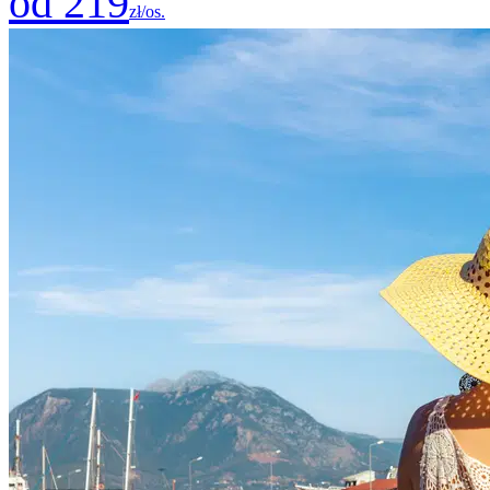
od 219
zł/os.