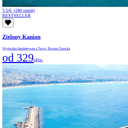
5.5/6
(280 opinii)
BESTSELLER
Zielony Kanion
Wycieczka fakultatywna z Turcji, Riwiera Turecka
od 329
zł/os.