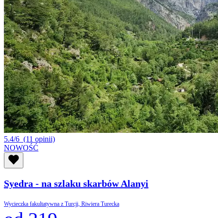
5.4/6
(11 opinii)
NOWOŚĆ
Syedra - na szlaku skarbów Alanyi
Wycieczka fakultatywna z Turcji, Riwiera Turecka