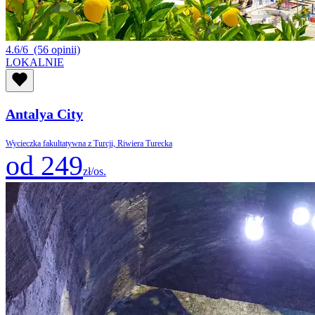
4.6/6
(56 opinii)
LOKALNIE
Antalya City
Wycieczka fakultatywna z Turcji, Riwiera Turecka
od 249
zł/os.