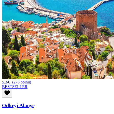
5.3/6
(278 opinii)
BESTSELLER
Odkryj Alanyę