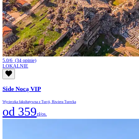
5.0/6
(34 opinie)
LOKALNIE
Side Nocą VIP
Wycieczka fakultatywna z Turcji, Riwiera Turecka
od 359
zł/os.