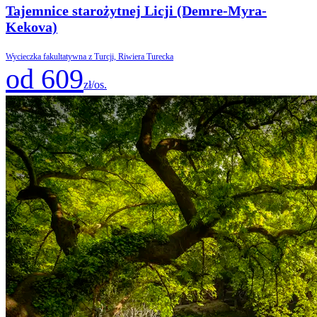
Tajemnice starożytnej Licji (Demre-Myra-
Kekova)
Wycieczka fakultatywna z Turcji, Riwiera Turecka
od 609
zł/os.