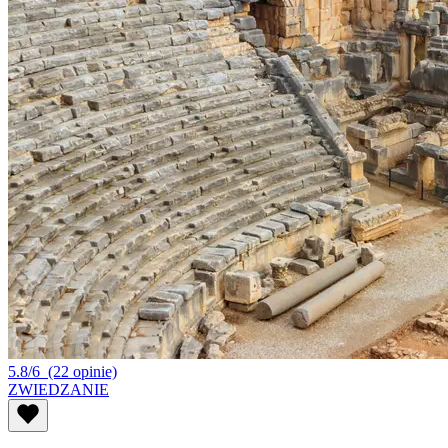
5.8/6
(22 opinie)
ZWIEDZANIE