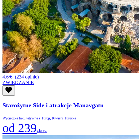
4.6/6
(234 opinie)
ZWIEDZANIE
Starożytne Side i atrakcje Manavgatu
Wycieczka fakultatywna z Turcji, Riwiera Turecka
od 239
zł/os.