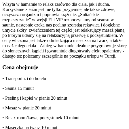
Wizyta w hamamie to relaks zarówno dla ciała, jak i ducha.
Korzystanie z łaźni jest nie tylko przyjemne, ale także zdrowe,
oczyszcza organizm i poprawia krążenie. „Sułtańskie
rozpieszczanie” w wejsji Elit ViP rozpoczynamy od seansu w
saunie, następnie czeka nas peeling szorstką rękawicą i dogłębne
umycie skóry, zwieńczeniem tej części jest relaksujący masaż pianą,
po którym udamy się na relaksacyjną przerwę z poczęstunkiem. W
cenę wliczona jest także odmładzająca maseczka na twarz, a także
masaż całego ciała . Zabieg w hamamie idealnie przygotowuje skórę
do słonecznych kąpieli i gwarantuje długotrwały efekt opalenizny -
dlatego też polecamy szczególnie na początku urlopu w Turcji.
Cena obejmuje
• Transport z i do hotelu
• Sauna 15 minut
• Peeling i kąpiel w pianie 20 minut
• Masaż w pianie 20 minut
• Relax room/kawa, poczęstunek 10 minut
• Maseczka na twarz 10 minut