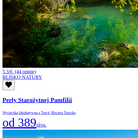
5.3/6
(44 opinie)
BLISKO NATURY
Perły Starożytnej Pamfilii
Wycieczka fakultatywna z Turcji, Riwiera Turecka
od 389
zł/os.