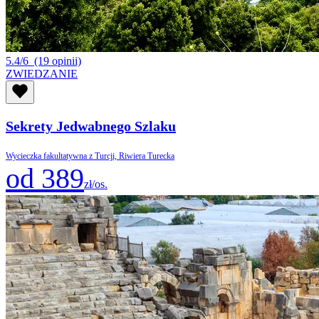
5.4/6
(19 opinii)
ZWIEDZANIE
Sekrety Jedwabnego Szlaku
Wycieczka fakultatywna z Turcji, Riwiera Turecka
od 389
zł/os.