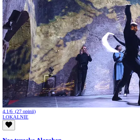
4.1/6
(27 opinii)
LOKALNIE
Noc turecka Alarahan