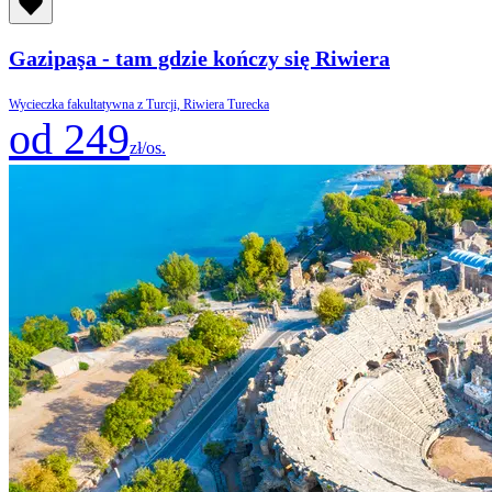
Gazipaşa - tam gdzie kończy się Riwiera
Wycieczka fakultatywna z Turcji, Riwiera Turecka
od 249
zł/os.