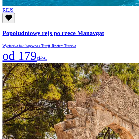
REJS
Popołudniowy rejs po rzece Manavgat
Wycieczka fakultatywna z Turcji, Riwiera Turecka
od 179
zł/os.