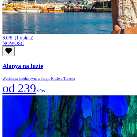
6.0/6
(1 opinia)
NOWOŚĆ
Alanya na luzie
Wycieczka fakultatywna z Turcji, Riwiera Turecka
od 239
zł/os.