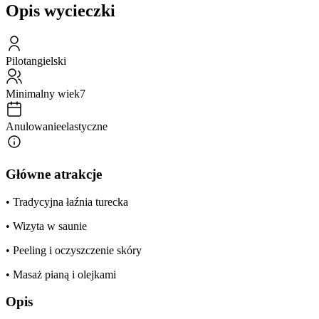
Opis wycieczki
Pilot
angielski
Minimalny wiek
7
Anulowanie
elastyczne
Główne atrakcje
• Tradycyjna łaźnia turecka
• Wizyta w saunie
• Peeling i oczyszczenie skóry
• Masaż pianą i olejkami
Opis