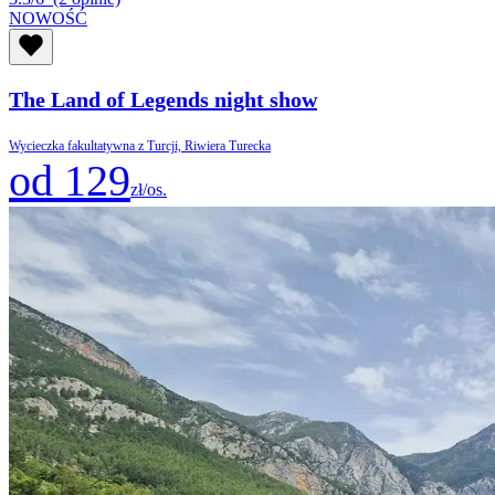
NOWOŚĆ
The Land of Legends night show
Wycieczka fakultatywna z Turcji, Riwiera Turecka
od 129
zł/os.