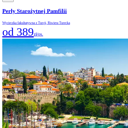
Perły Starożytnej Pamfilii
Wycieczka fakultatywna z Turcji, Riwiera Turecka
od 389
zł/os.