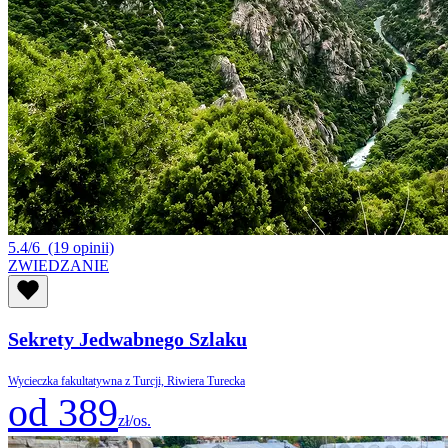
5.4/6
(19 opinii)
ZWIEDZANIE
Sekrety Jedwabnego Szlaku
Wycieczka fakultatywna z Turcji, Riwiera Turecka
od 389
zł/os.