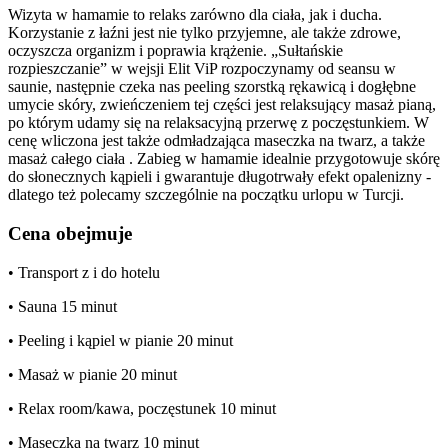
Wizyta w hamamie to relaks zarówno dla ciała, jak i ducha.
Korzystanie z łaźni jest nie tylko przyjemne, ale także zdrowe,
oczyszcza organizm i poprawia krążenie. „Sułtańskie
rozpieszczanie” w wejsji Elit ViP rozpoczynamy od seansu w
saunie, następnie czeka nas peeling szorstką rękawicą i dogłębne
umycie skóry, zwieńczeniem tej części jest relaksujący masaż pianą,
po którym udamy się na relaksacyjną przerwę z poczęstunkiem. W
cenę wliczona jest także odmładzająca maseczka na twarz, a także
masaż całego ciała . Zabieg w hamamie idealnie przygotowuje skórę
do słonecznych kąpieli i gwarantuje długotrwały efekt opalenizny -
dlatego też polecamy szczególnie na początku urlopu w Turcji.
Cena obejmuje
• Transport z i do hotelu
• Sauna 15 minut
• Peeling i kąpiel w pianie 20 minut
• Masaż w pianie 20 minut
• Relax room/kawa, poczęstunek 10 minut
• Maseczka na twarz 10 minut