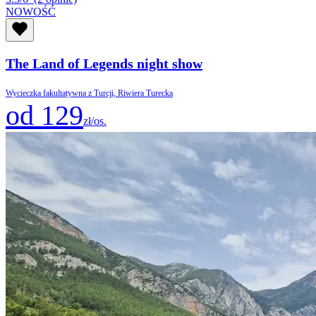
NOWOŚĆ
The Land of Legends night show
Wycieczka fakultatywna z Turcji, Riwiera Turecka
od 129
zł/os.