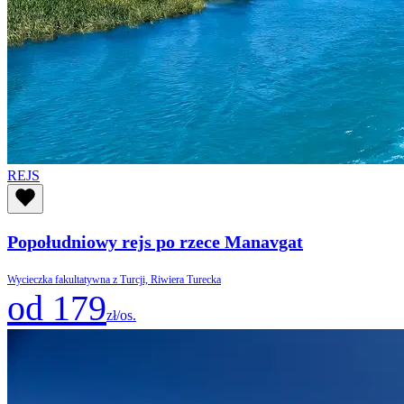
REJS
Popołudniowy rejs po rzece Manavgat
Wycieczka fakultatywna z Turcji, Riwiera Turecka
od 179
zł/os.