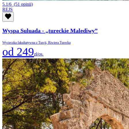
5.1/6
(51 opinii)
REJS
Wyspa Suluada - „tureckie Malediwy”
Wycieczka fakultatywna z Turcji, Riwiera Turecka
od 249
zł/os.