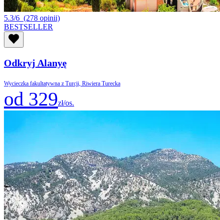
5.3/6
(278 opinii)
BESTSELLER
Odkryj Alanyę
Wycieczka fakultatywna z Turcji, Riwiera Turecka
od 329
zł/os.