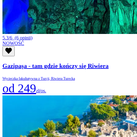
5.3/6
(6 opinii)
NOWOŚĆ
Gazipaşa - tam gdzie kończy się Riwiera
Wycieczka fakultatywna z Turcji, Riwiera Turecka
od 249
zł/os.