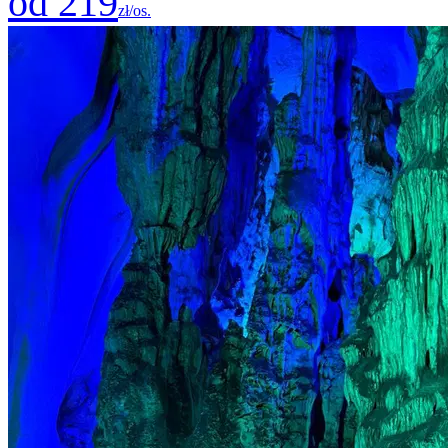
od 219
zł/os.