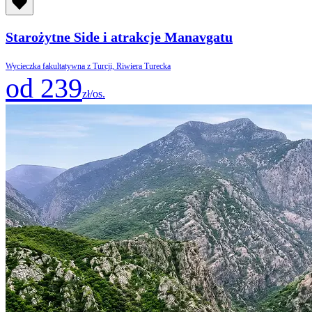
Starożytne Side i atrakcje Manavgatu
Wycieczka fakultatywna z Turcji, Riwiera Turecka
od 239
zł/os.