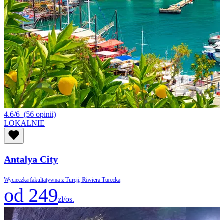
4.6/6
(56 opinii)
LOKALNIE
Antalya City
Wycieczka fakultatywna z Turcji, Riwiera Turecka
od 249
zł/os.