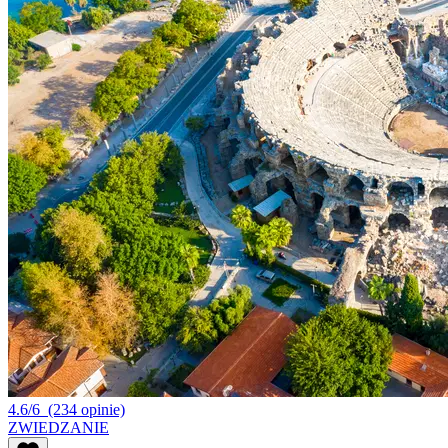
4.6/6
(234 opinie)
ZWIEDZANIE