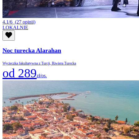
4.1/6
(27 opinii)
LOKALNIE
Noc turecka Alarahan
Wycieczka fakultatywna z Turcji, Riwiera Turecka
od 289
zł/os.