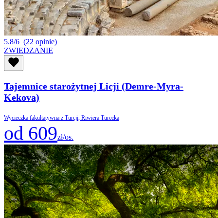
5.8/6
(22 opinie)
ZWIEDZANIE
Tajemnice starożytnej Licji (Demre-Myra-
Kekova)
Wycieczka fakultatywna z Turcji, Riwiera Turecka
od 609
zł/os.