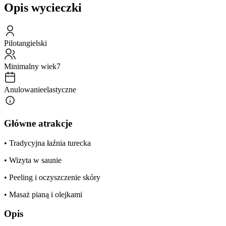
Opis wycieczki
Pilot
angielski
Minimalny wiek
7
Anulowanie
elastyczne
Główne atrakcje
• Tradycyjna łaźnia turecka
• Wizyta w saunie
• Peeling i oczyszczenie skóry
• Masaż pianą i olejkami
Opis