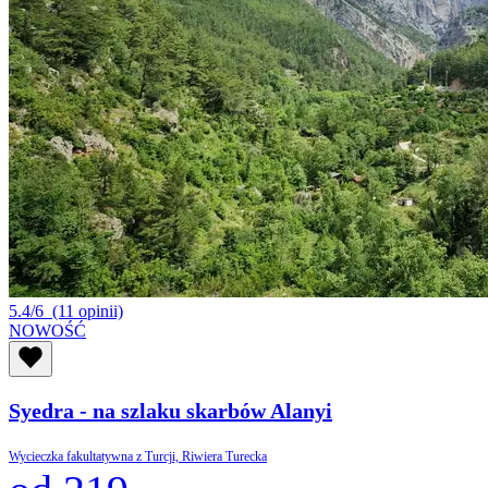
5.4/6
(11 opinii)
NOWOŚĆ
Syedra - na szlaku skarbów Alanyi
Wycieczka fakultatywna z Turcji, Riwiera Turecka