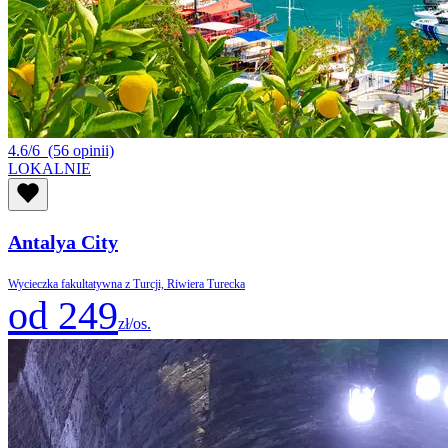
4.6/6
(56 opinii)
LOKALNIE
Antalya City
Wycieczka fakultatywna z Turcji, Riwiera Turecka
od 249
zł/os.