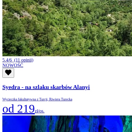
5.4/6
(11 opinii)
NOWOŚĆ
Syedra - na szlaku skarbów Alanyi
Wycieczka fakultatywna z Turcji, Riwiera Turecka
od 219
zł/os.