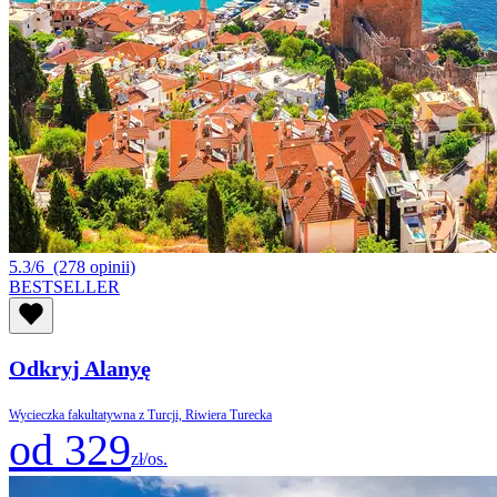
5.3/6
(278 opinii)
BESTSELLER
Odkryj Alanyę
Wycieczka fakultatywna z Turcji, Riwiera Turecka
od 329
zł/os.