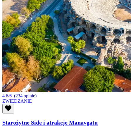
4.6/6
(234 opinie)
ZWIEDZANIE
Starożytne Side i atrakcje Manavgatu