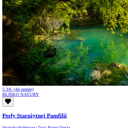
5.3/6
(44 opinie)
BLISKO NATURY
Perły Starożytnej Pamfilii
Wycieczka fakultatywna z Turcji, Riwiera Turecka