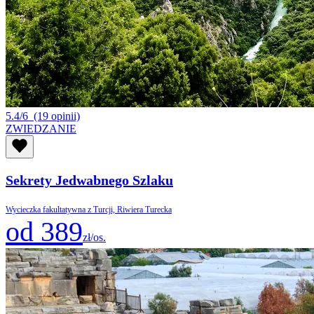
5.4/6
(19 opinii)
ZWIEDZANIE
Sekrety Jedwabnego Szlaku
Wycieczka fakultatywna z Turcji, Riwiera Turecka
od 389
zł/os.