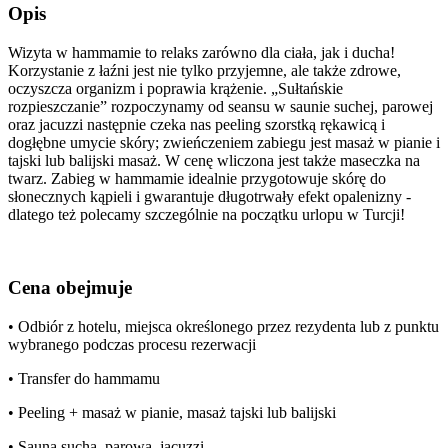
Opis
Wizyta w hammamie to relaks zarówno dla ciała, jak i ducha!
Korzystanie z łaźni jest nie tylko przyjemne, ale także zdrowe,
oczyszcza organizm i poprawia krążenie. „Sułtańskie
rozpieszczanie” rozpoczynamy od seansu w saunie suchej, parowej
oraz jacuzzi następnie czeka nas peeling szorstką rękawicą i
dogłębne umycie skóry; zwieńczeniem zabiegu jest masaż w pianie i
tajski lub balijski masaż. W cenę wliczona jest także maseczka na
twarz. Zabieg w hammamie idealnie przygotowuje skórę do
słonecznych kąpieli i gwarantuje długotrwały efekt opalenizny -
dlatego też polecamy szczególnie na początku urlopu w Turcji!
Cena obejmuje
• Odbiór z hotelu, miejsca określonego przez rezydenta lub z punktu
wybranego podczas procesu rezerwacji
• Transfer do hammamu
• Peeling + masaż w pianie, masaż tajski lub balijski
• Sauna sucha, parowa, jacuzzi