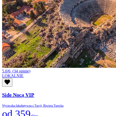
5.0/6
(34 opinie)
LOKALNIE
Side Nocą VIP
Wycieczka fakultatywna z Turcji, Riwiera Turecka
od 359
zł/os.