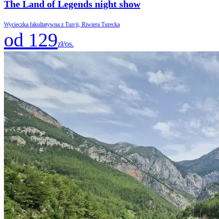
The Land of Legends night show
Wycieczka fakultatywna z Turcji, Riwiera Turecka
od 129
zł/os.