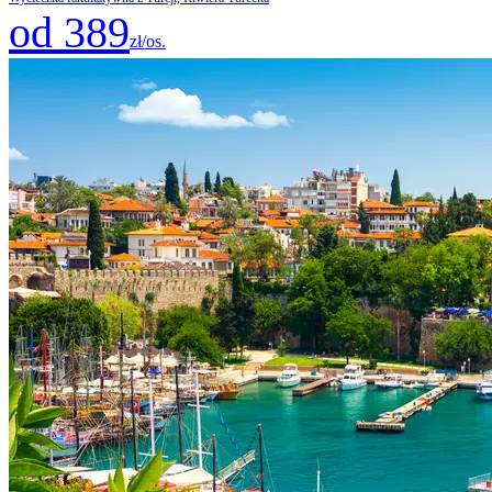
od 389
zł/os.