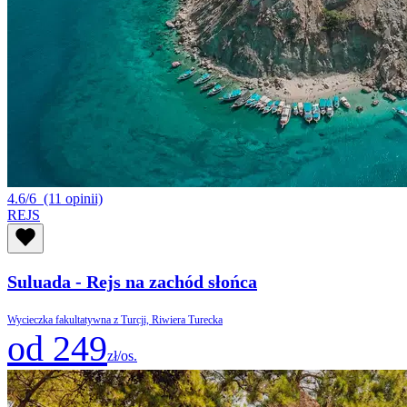
4.6/6
(11 opinii)
REJS
Suluada - Rejs na zachód słońca
Wycieczka fakultatywna z Turcji, Riwiera Turecka
od 249
zł/os.