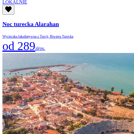
LOKALNIE
Noc turecka Alarahan
Wycieczka fakultatywna z Turcji, Riwiera Turecka
od 289
zł/os.