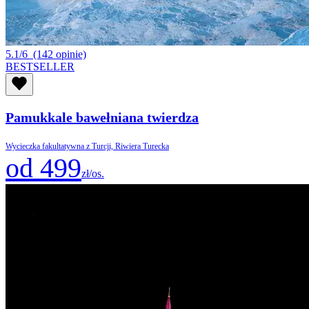
5.1/6
(142 opinie)
BESTSELLER
Pamukkale bawełniana twierdza
Wycieczka fakultatywna z Turcji, Riwiera Turecka
od 499
zł/os.