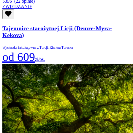
5.8/6
(22 opinie)
ZWIEDZANIE
Tajemnice starożytnej Licji (Demre-Myra-
Kekova)
Wycieczka fakultatywna z Turcji, Riwiera Turecka
od 609
zł/os.