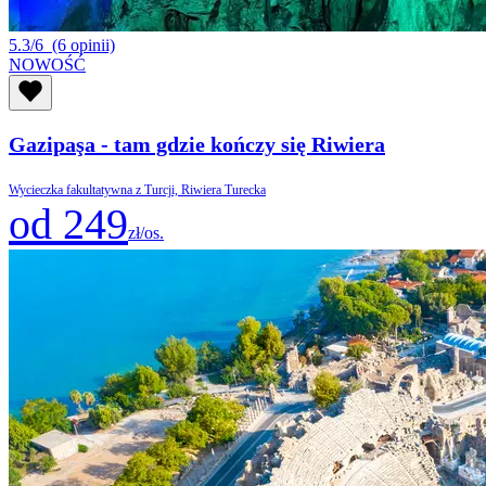
5.3/6
(6 opinii)
NOWOŚĆ
Gazipaşa - tam gdzie kończy się Riwiera
Wycieczka fakultatywna z Turcji, Riwiera Turecka
od 249
zł/os.