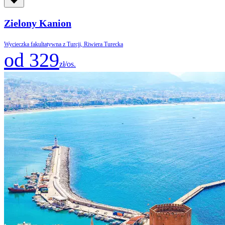
Zielony Kanion
Wycieczka fakultatywna z Turcji, Riwiera Turecka
od 329
zł/os.