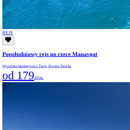
REJS
Popołudniowy rejs po rzece Manavgat
Wycieczka fakultatywna z Turcji, Riwiera Turecka
od 179
zł/os.