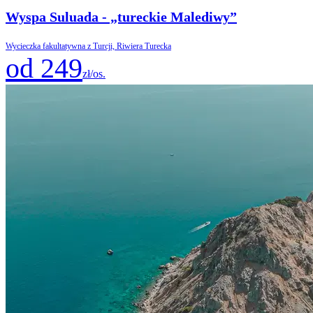
Wyspa Suluada - „tureckie Malediwy”
Wycieczka fakultatywna z Turcji, Riwiera Turecka
od 249
zł/os.