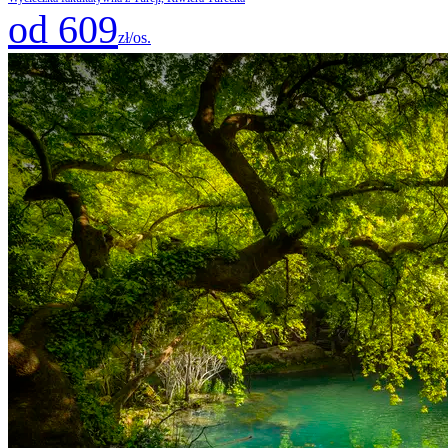
od 609
zł/os.