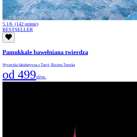
5.1/6
(142 opinie)
BESTSELLER
Pamukkale bawełniana twierdza
Wycieczka fakultatywna z Turcji, Riwiera Turecka
od 499
zł/os.