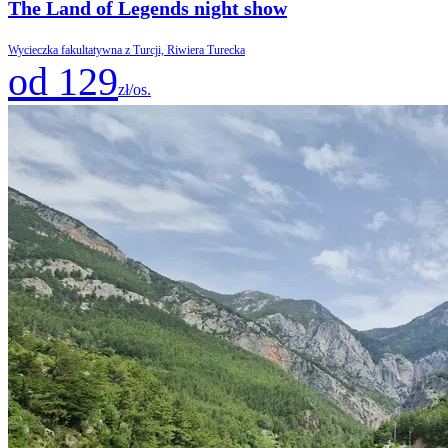
The Land of Legends night show
Wycieczka fakultatywna z Turcji, Riwiera Turecka
od 129
zł/os.