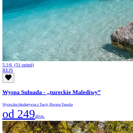
5.1/6
(51 opinii)
REJS
Wyspa Suluada - „tureckie Malediwy”
Wycieczka fakultatywna z Turcji, Riwiera Turecka
od 249
zł/os.