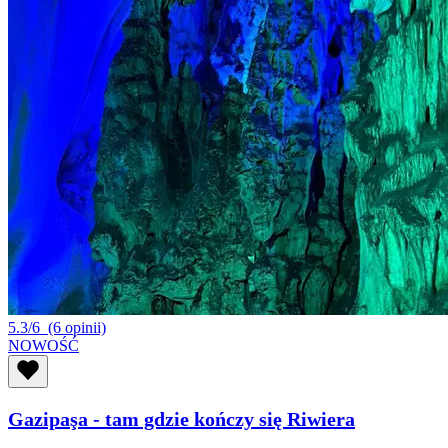
5.3/6
(6 opinii)
NOWOŚĆ
Gazipaşa - tam gdzie kończy się Riwiera