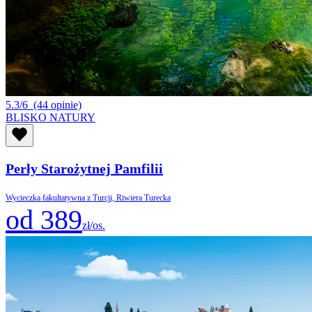
5.3/6
(44 opinie)
BLISKO NATURY
Perły Starożytnej Pamfilii
Wycieczka fakultatywna z Turcji, Riwiera Turecka
od 389
zł/os.