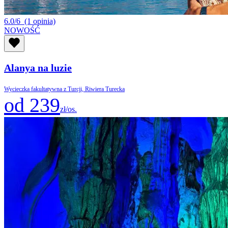
6.0/6
(1 opinia)
NOWOŚĆ
Alanya na luzie
Wycieczka fakultatywna z Turcji, Riwiera Turecka
od 239
zł/os.