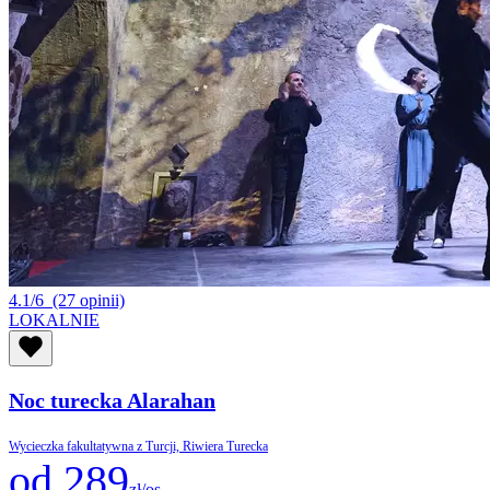
4.1/6
(27 opinii)
LOKALNIE
Noc turecka Alarahan
Wycieczka fakultatywna z Turcji, Riwiera Turecka
od 289
zł/os.