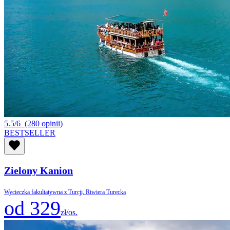
5.5/6
(280 opinii)
BESTSELLER
Zielony Kanion
Wycieczka fakultatywna z Turcji, Riwiera Turecka
od 329
zł/os.