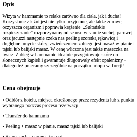
Opis
Wizyta w hammamie to relaks zarówno dla ciała, jak i ducha!
Korzystanie z łaźni jest nie tylko przyjemne, ale także zdrowe,
oczyszcza organizm i poprawia krążenie. „Sułtańskie
rozpieszczanie” rozpoczynamy od seansu w saunie suchej, parowej
oraz jacuzzi następnie czeka nas peeling szorstką rękawicą i
dogłębne umycie skóry; zwieńczeniem zabiegu jest masaż w pianie i
tajski lub balijski masaż. W cenę wliczona jest także maseczka na
twarz. Zabieg w hammamie idealnie przygotowuje skórę do
słonecznych kąpieli i gwarantuje długotrwały efekt opalenizny -
dlatego też polecamy szczególnie na początku urlopu w Turcji!
Cena obejmuje
• Odbiór z hotelu, miejsca określonego przez rezydenta lub z punktu
wybranego podczas procesu rezerwacji
• Transfer do hammamu
• Peeling + masaż w pianie, masaż tajski lub balijski
• Sauna sucha, parowa, jacuzzi