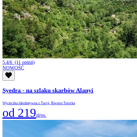
5.4/6
(11 opinii)
NOWOŚĆ
Syedra - na szlaku skarbów Alanyi
Wycieczka fakultatywna z Turcji, Riwiera Turecka
od 219
zł/os.