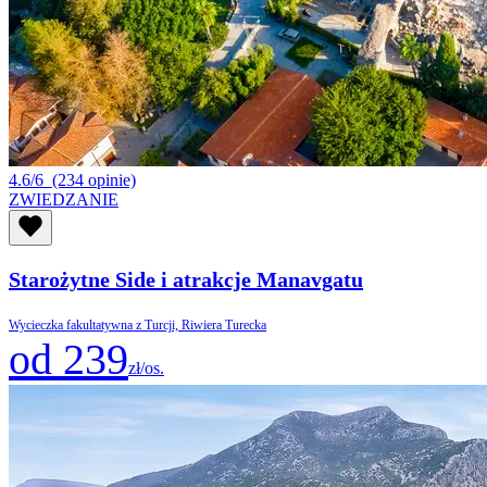
4.6/6
(234 opinie)
ZWIEDZANIE
Starożytne Side i atrakcje Manavgatu
Wycieczka fakultatywna z Turcji, Riwiera Turecka
od 239
zł/os.