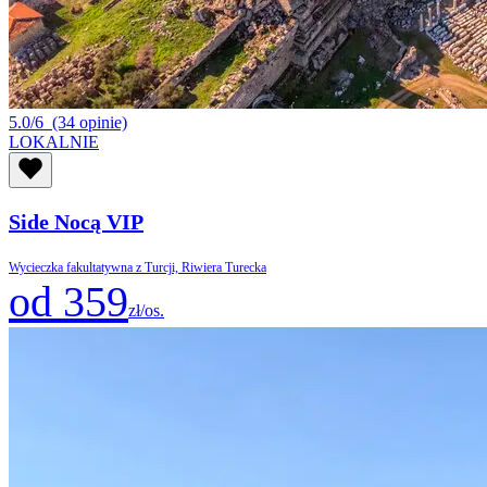
5.0/6
(34 opinie)
LOKALNIE
Side Nocą VIP
Wycieczka fakultatywna z Turcji, Riwiera Turecka
od 359
zł/os.