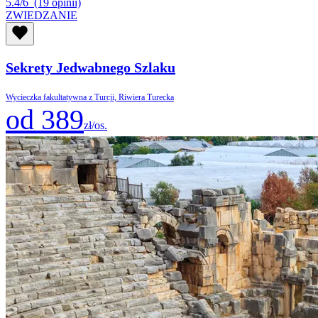
5.4/6
(19 opinii)
ZWIEDZANIE
Sekrety Jedwabnego Szlaku
Wycieczka fakultatywna z Turcji, Riwiera Turecka
od 389
zł/os.