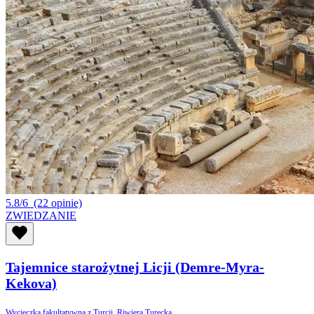
5.8/6
(22 opinie)
ZWIEDZANIE
Tajemnice starożytnej Licji (Demre-Myra-
Kekova)
Wycieczka fakultatywna z Turcji, Riwiera Turecka