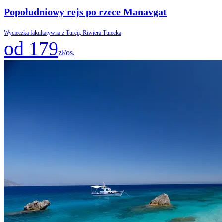
Popołudniowy rejs po rzece Manavgat
Wycieczka fakultatywna z Turcji, Riwiera Turecka
od 179
zł/os.