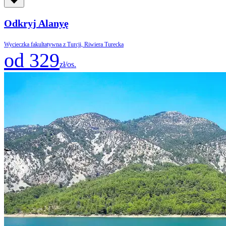
Odkryj Alanyę
Wycieczka fakultatywna z Turcji, Riwiera Turecka
od 329
zł/os.