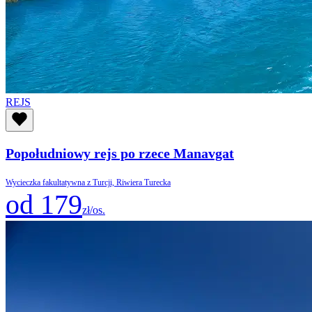
REJS
Popołudniowy rejs po rzece Manavgat
Wycieczka fakultatywna z Turcji, Riwiera Turecka
od 179
zł/os.