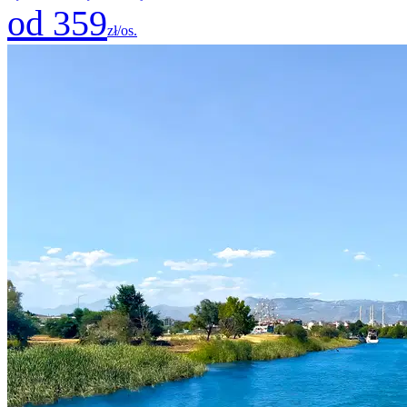
od 359
zł/os.