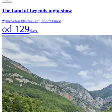
The Land of Legends night show
Wycieczka fakultatywna z Turcji, Riwiera Turecka
od 129
zł/os.