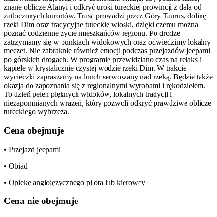
znane oblicze Alanyi i odkryć uroki tureckiej prowincji z dala od
zatłoczonych kurortów. Trasa prowadzi przez Góry Taurus, dolinę
rzeki Dim oraz tradycyjne tureckie wioski, dzięki czemu można
poznać codzienne życie mieszkańców regionu. Po drodze
zatrzymamy się w punktach widokowych oraz odwiedzimy lokalny
meczet. Nie zabraknie również emocji podczas przejazdów jeepami
po górskich drogach. W programie przewidziano czas na relaks i
kąpiele w krystalicznie czystej wodzie rzeki Dim. W trakcie
wycieczki zapraszamy na lunch serwowany nad rzeką. Będzie także
okazja do zapoznania się z regionalnymi wyrobami i rękodziełem.
To dzień pełen pięknych widoków, lokalnych tradycji i
niezapomnianych wrażeń, który pozwoli odkryć prawdziwe oblicze
tureckiego wybrzeża.
Cena obejmuje
• Przejazd jeepami
• Obiad
• Opiekę anglojęzycznego pilota lub kierowcy
Cena nie obejmuje