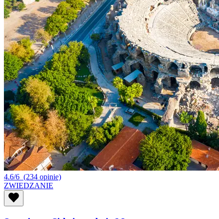
4.6/6
(234 opinie)
ZWIEDZANIE