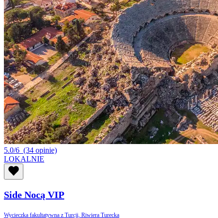
5.0/6
(34 opinie)
LOKALNIE
Side Nocą VIP
Wycieczka fakultatywna z Turcji, Riwiera Turecka