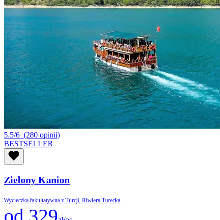
5.5/6
(280 opinii)
BESTSELLER
Zielony Kanion
Wycieczka fakultatywna z Turcji, Riwiera Turecka
od 329
zł/os.