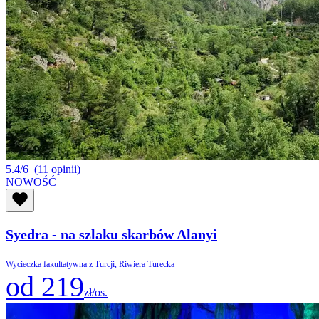
5.4/6
(11 opinii)
NOWOŚĆ
Syedra - na szlaku skarbów Alanyi
Wycieczka fakultatywna z Turcji, Riwiera Turecka
od 219
zł/os.