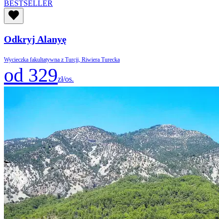
BESTSELLER
Odkryj Alanyę
Wycieczka fakultatywna z Turcji, Riwiera Turecka
od 329
zł/os.