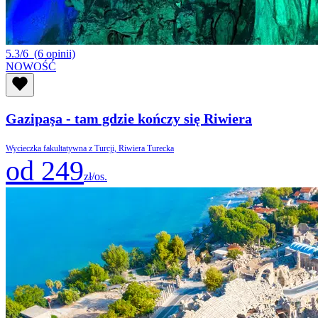
5.3/6
(6 opinii)
NOWOŚĆ
Gazipaşa - tam gdzie kończy się Riwiera
Wycieczka fakultatywna z Turcji, Riwiera Turecka
od 249
zł/os.