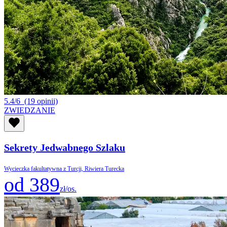
5.4/6
(19 opinii)
ZWIEDZANIE
Sekrety Jedwabnego Szlaku
Wycieczka fakultatywna z Turcji, Riwiera Turecka
od 389
zł/os.