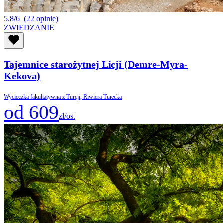
5.8/6
(22 opinie)
ZWIEDZANIE
Tajemnice starożytnej Licji (Demre-Myra-
Kekova)
Wycieczka fakultatywna z Turcji, Riwiera Turecka
od 609
zł/os.