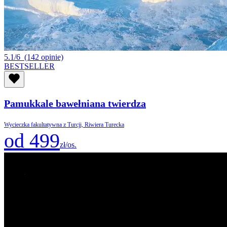
5.1/6
(142 opinie)
BESTSELLER
Pamukkale bawełniana twierdza
Wycieczka fakultatywna z Turcji, Riwiera Turecka
od 499
zł/os.