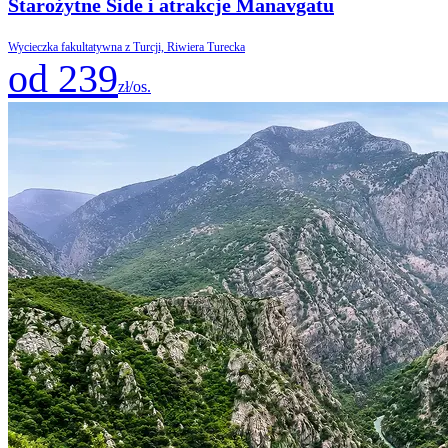
Starożytne Side i atrakcje Manavgatu
Wycieczka fakultatywna z Turcji, Riwiera Turecka
od 239
zł/os.