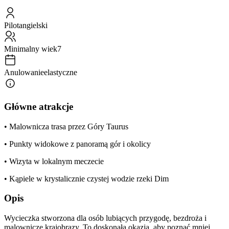
Pilot
angielski
Minimalny wiek
7
Anulowanie
elastyczne
Główne atrakcje
• Malownicza trasa przez Góry Taurus
• Punkty widokowe z panoramą gór i okolicy
• Wizyta w lokalnym meczecie
• Kąpiele w krystalicznie czystej wodzie rzeki Dim
Opis
Wycieczka stworzona dla osób lubiących przygodę, bezdroża i
malownicze krajobrazy. To doskonała okazja, aby poznać mniej