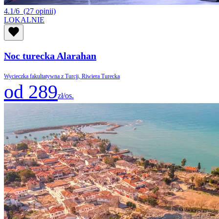
4.1/6
(27 opinii)
LOKALNIE
Noc turecka Alarahan
Wycieczka fakultatywna z Turcji, Riwiera Turecka
od 289
zł/os.