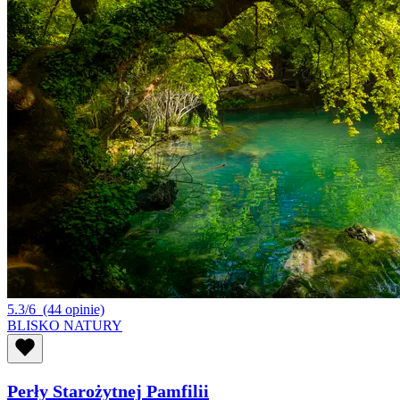
5.3/6
(44 opinie)
BLISKO NATURY
Perły Starożytnej Pamfilii