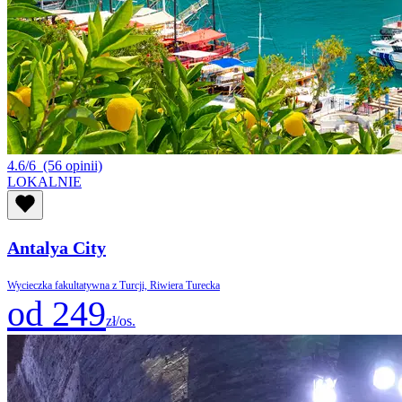
4.6/6
(56 opinii)
LOKALNIE
Antalya City
Wycieczka fakultatywna z Turcji, Riwiera Turecka
od 249
zł/os.