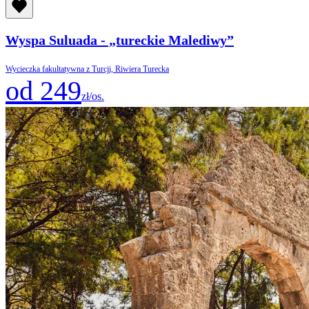
Wyspa Suluada - „tureckie Malediwy”
Wycieczka fakultatywna z Turcji, Riwiera Turecka
od 249
zł/os.