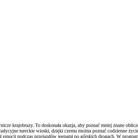
cze krajobrazy. To doskonała okazja, aby poznać mniej znane oblicze 
 tradycyjne tureckie wioski, dzięki czemu można poznać codzienne ży
mocji podczas przejazdów jeepami po górskich drogach. W programie p