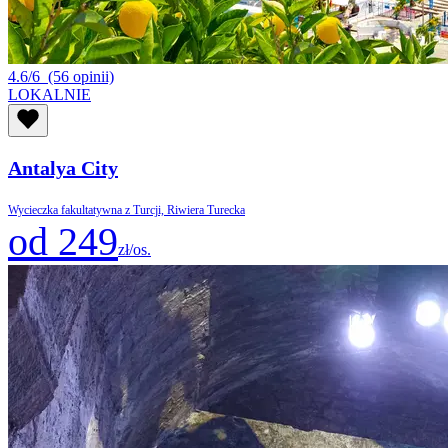
4.6/6
(56 opinii)
LOKALNIE
Antalya City
Wycieczka fakultatywna z Turcji, Riwiera Turecka
od 249
zł/os.