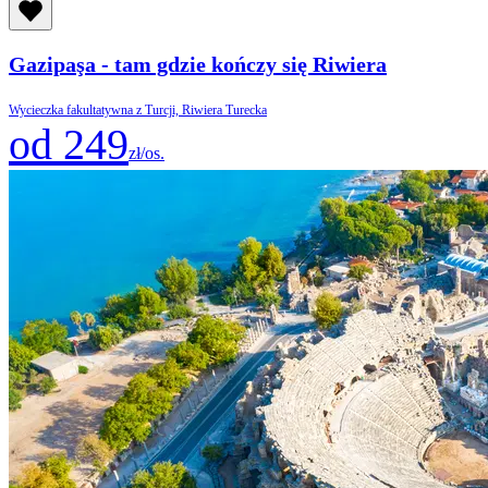
Gazipaşa - tam gdzie kończy się Riwiera
Wycieczka fakultatywna z Turcji, Riwiera Turecka
od 249
zł/os.