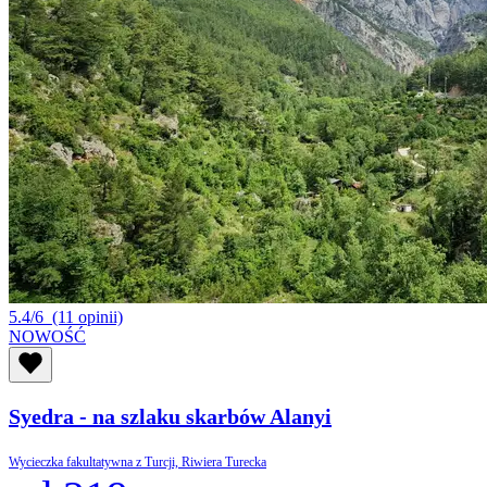
5.4/6
(11 opinii)
NOWOŚĆ
Syedra - na szlaku skarbów Alanyi
Wycieczka fakultatywna z Turcji, Riwiera Turecka