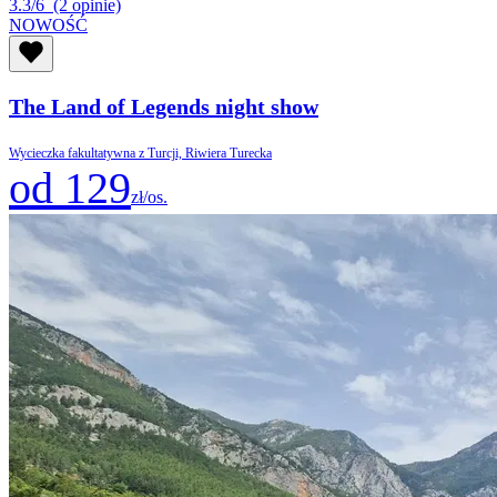
3.3/6
(2 opinie)
NOWOŚĆ
The Land of Legends night show
Wycieczka fakultatywna z Turcji, Riwiera Turecka
od 129
zł/os.