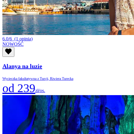
6.0/6
(1 opinia)
NOWOŚĆ
Alanya na luzie
Wycieczka fakultatywna z Turcji, Riwiera Turecka
od 239
zł/os.