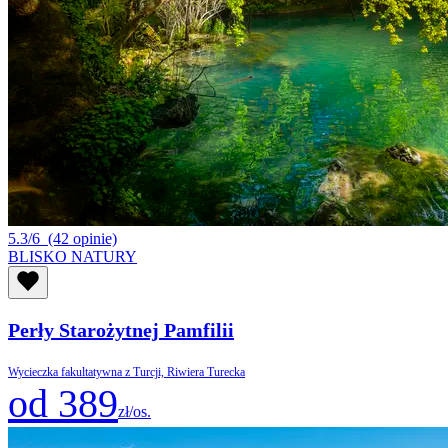
5.3/6
(42 opinie)
BLISKO NATURY
Perły Starożytnej Pamfilii
Wycieczka fakultatywna z Turcji, Riwiera Turecka
od 389
zł/os.