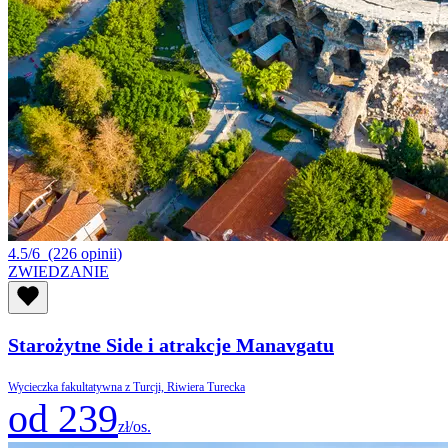
4.5/6
(226 opinii)
ZWIEDZANIE
Starożytne Side i atrakcje Manavgatu
Wycieczka fakultatywna z Turcji, Riwiera Turecka
od 239
zł/os.