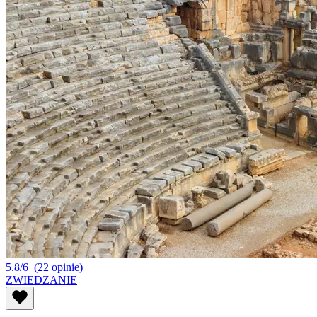
5.8/6
(22 opinie)
ZWIEDZANIE