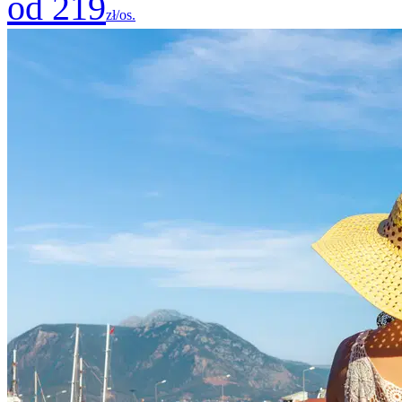
od 219
zł/os.