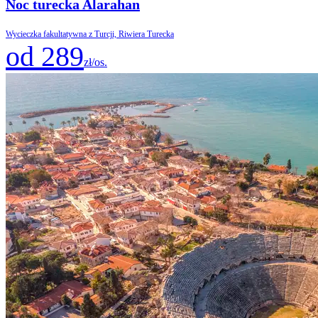
Noc turecka Alarahan
Wycieczka fakultatywna z Turcji, Riwiera Turecka
od 289
zł/os.