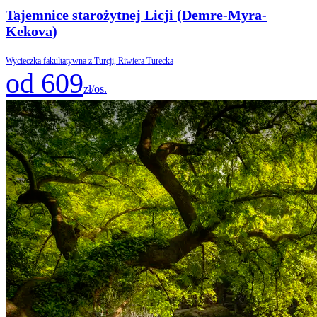
Tajemnice starożytnej Licji (Demre-Myra-
Kekova)
Wycieczka fakultatywna z Turcji, Riwiera Turecka
od 609
zł/os.