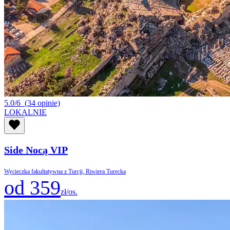
5.0/6
(34 opinie)
LOKALNIE
Side Nocą VIP
Wycieczka fakultatywna z Turcji, Riwiera Turecka
od 359
zł/os.