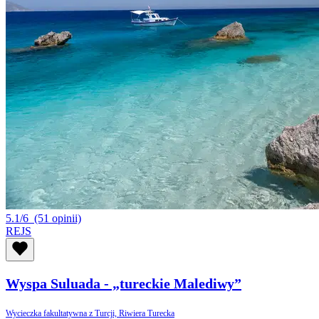
5.1/6
(51 opinii)
REJS
Wyspa Suluada - „tureckie Malediwy”
Wycieczka fakultatywna z Turcji, Riwiera Turecka