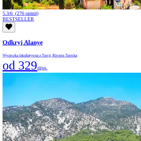
5.3/6
(276 opinii)
BESTSELLER
Odkryj Alanyę
Wycieczka fakultatywna z Turcji, Riwiera Turecka
od 329
zł/os.