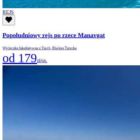
REJS
Popołudniowy rejs po rzece Manavgat
Wycieczka fakultatywna z Turcji, Riwiera Turecka
od 179
zł/os.