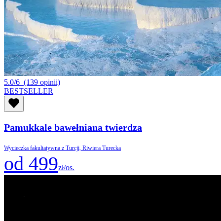
5.0/6
(139 opinii)
BESTSELLER
Pamukkale bawełniana twierdza
Wycieczka fakultatywna z Turcji, Riwiera Turecka
od 499
zł/os.