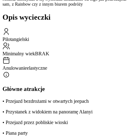
sam, z Rainbow czy z innym biurem podróży
Opis wycieczki
Pilot
angielski
Minimalny wiek
BRAK
Anulowanie
elastyczne
Główne atrakcje
• Przejazd bezdrożami w otwartych jeepach
• Przystanek z widokiem na panoramę Alanyi
• Przejazd przez pobliskie wioski
• Piana party