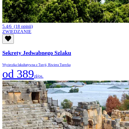
5.4/6
(18 opinii)
ZWIEDZANIE
Sekrety Jedwabnego Szlaku
Wycieczka fakultatywna z Turcji, Riwiera Turecka
od 389
zł/os.