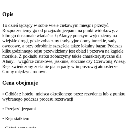
Opis
To dzień łączący w sobie wiele ciekawym miesjc i przeżyć.
Rozpoczeniemy go od przejazdu jeepami na punkt widokowy, z
którego doskonale wiadać całą Alanyę po czym wyjedziemy na
wiejskie drogi, gdzie zobaczmy tradycyjne domy tureckie, sady
owocowe, a przy odrobinie szczęścia także lokalny bazar. Podczas
kilkugodzinnego rejsu przewidziany jest obiad i przerwa na kąpiele
morskie. Z pokładu statku zobaczymy także charakterystyczne dla
Alanyi - wzgórze zmakowe, jaskinie, stocznie czy Czerwoną Wieżę.
Rejs zwieńczony zostanie piana party w imprezowej atmosferze.
Grupy międzynarodowe.
Cena obejmuje
• Odbiór z hotelu, miejsca określonego przez rezydenta lub z punktu
wybranego podczas procesu rezerwacji
• Przejazd jeepami
• Rejs statkiem