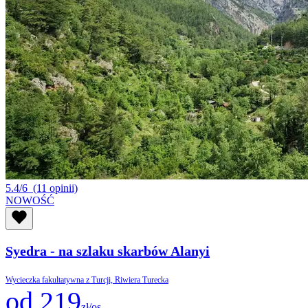
5.4/6
(11 opinii)
NOWOŚĆ
Syedra - na szlaku skarbów Alanyi
Wycieczka fakultatywna z Turcji, Riwiera Turecka
od 219
zł/os.