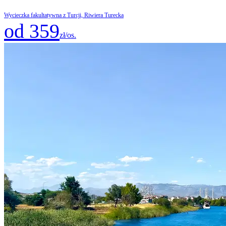
Wycieczka fakultatywna z Turcji, Riwiera Turecka
od 359
zł/os.