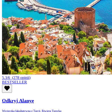
5.3/6
(278 opinii)
BESTSELLER
Odkryj Alanyę
Wycieczka fakultatywna z Turcji, Riwiera Turecka