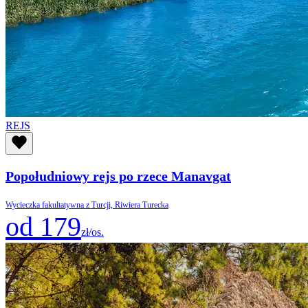
REJS
Popołudniowy rejs po rzece Manavgat
Wycieczka fakultatywna z Turcji, Riwiera Turecka
od 179
zł/os.