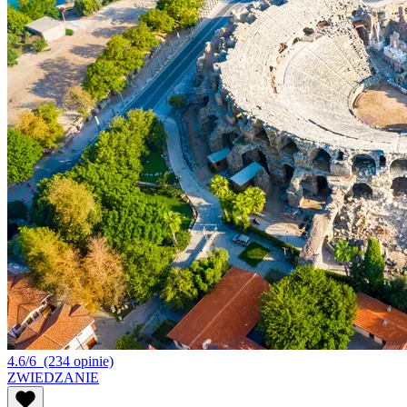
4.6/6
(234 opinie)
ZWIEDZANIE