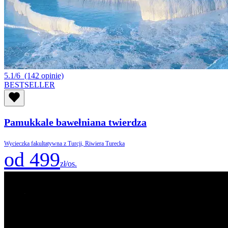
5.1/6
(142 opinie)
BESTSELLER
Pamukkale bawełniana twierdza
Wycieczka fakultatywna z Turcji, Riwiera Turecka
od 499
zł/os.