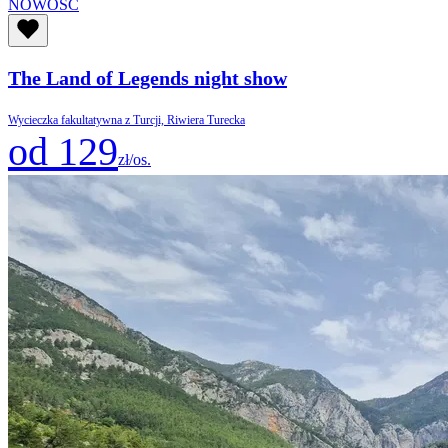
NOWOŚĆ
The Land of Legends night show
Wycieczka fakultatywna z Turcji, Riwiera Turecka
od 129
zł/os.