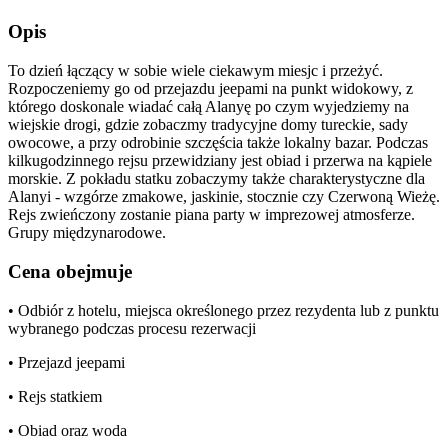
Opis
To dzień łączący w sobie wiele ciekawym miesjc i przeżyć.
Rozpoczeniemy go od przejazdu jeepami na punkt widokowy, z
którego doskonale wiadać całą Alanyę po czym wyjedziemy na
wiejskie drogi, gdzie zobaczmy tradycyjne domy tureckie, sady
owocowe, a przy odrobinie szczęścia także lokalny bazar. Podczas
kilkugodzinnego rejsu przewidziany jest obiad i przerwa na kąpiele
morskie. Z pokładu statku zobaczymy także charakterystyczne dla
Alanyi - wzgórze zmakowe, jaskinie, stocznie czy Czerwoną Wieżę.
Rejs zwieńczony zostanie piana party w imprezowej atmosferze.
Grupy międzynarodowe.
Cena obejmuje
• Odbiór z hotelu, miejsca określonego przez rezydenta lub z punktu
wybranego podczas procesu rezerwacji
• Przejazd jeepami
• Rejs statkiem
• Obiad oraz woda