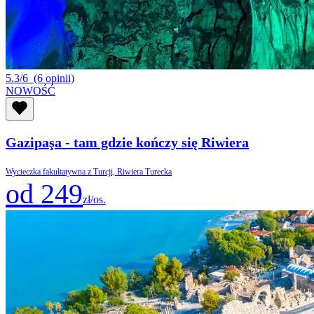
5.3/6
(6 opinii)
NOWOŚĆ
Gazipaşa - tam gdzie kończy się Riwiera
Wycieczka fakultatywna z Turcji, Riwiera Turecka
od 249
zł/os.