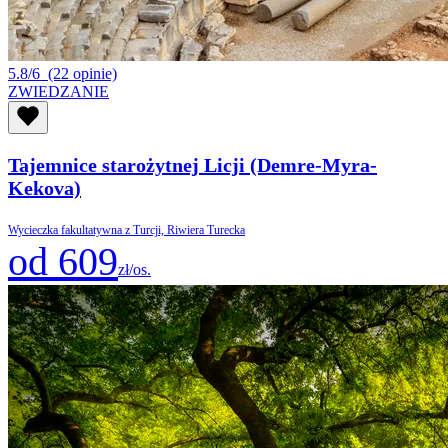
5.8/6
(22 opinie)
ZWIEDZANIE
Tajemnice starożytnej Licji (Demre-Myra-
Kekova)
Wycieczka fakultatywna z Turcji, Riwiera Turecka
od 609
zł/os.