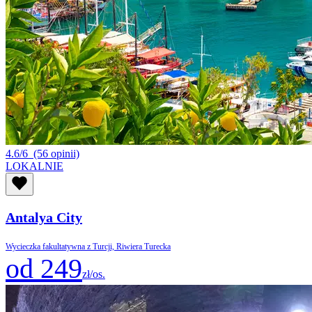
4.6/6
(56 opinii)
LOKALNIE
Antalya City
Wycieczka fakultatywna z Turcji, Riwiera Turecka
od 249
zł/os.