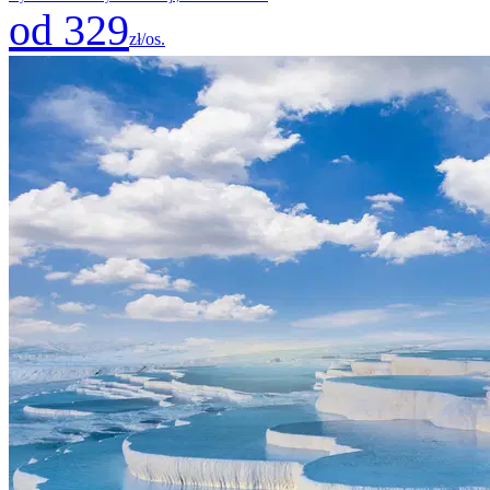
od 329
zł/os.