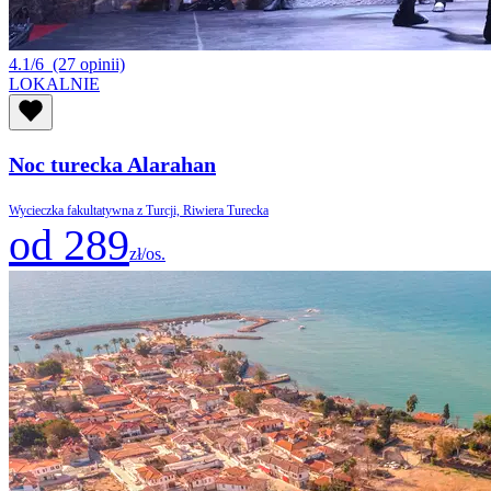
4.1/6
(27 opinii)
LOKALNIE
Noc turecka Alarahan
Wycieczka fakultatywna z Turcji, Riwiera Turecka
od 289
zł/os.