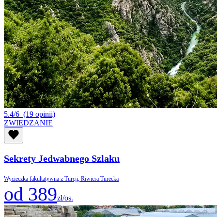
5.4/6
(19 opinii)
ZWIEDZANIE
Sekrety Jedwabnego Szlaku
Wycieczka fakultatywna z Turcji, Riwiera Turecka
od 389
zł/os.