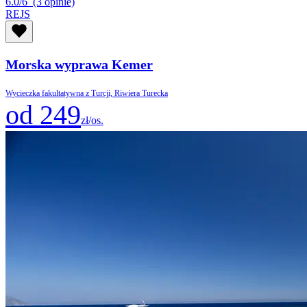
6.0/6
(3 opinie)
REJS
Morska wyprawa Kemer
Wycieczka fakultatywna z Turcji, Riwiera Turecka
od 249
zł/os.