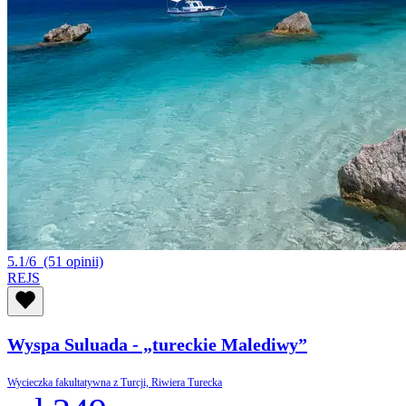
5.1/6
(51 opinii)
REJS
Wyspa Suluada - „tureckie Malediwy”
Wycieczka fakultatywna z Turcji, Riwiera Turecka