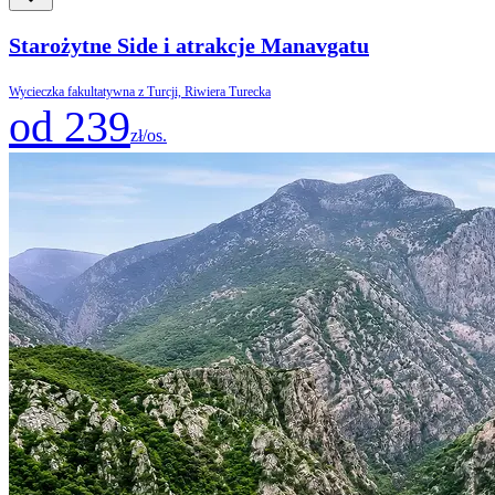
Starożytne Side i atrakcje Manavgatu
Wycieczka fakultatywna z Turcji, Riwiera Turecka
od 239
zł/os.