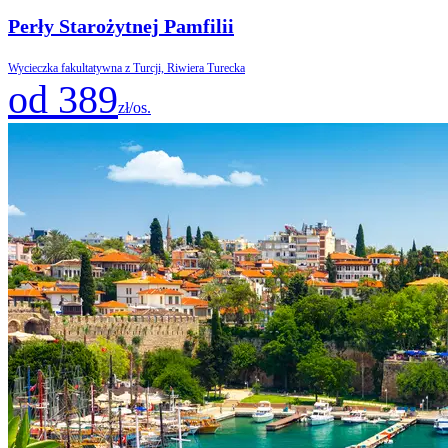
Perły Starożytnej Pamfilii
Wycieczka fakultatywna z Turcji, Riwiera Turecka
od 389
zł/os.