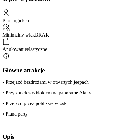
Pilot
angielski
Minimalny wiek
BRAK
Anulowanie
elastyczne
Główne atrakcje
• Przejazd bezdrożami w otwartych jeepach
• Przystanek z widokiem na panoramę Alanyi
• Przejazd przez pobliskie wioski
• Piana party
Opis