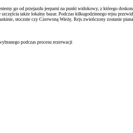
eniemy go od przejazdu jeepami na punkt widokowy, z którego doskona
zczęścia także lokalny bazar. Podczas kilkugodzinnego rejsu przewidzi
askinie, stocznie czy Czerwoną Wieżę. Rejs zwieńczony zostanie pia
u wybranego podczas procesu rezerwacji