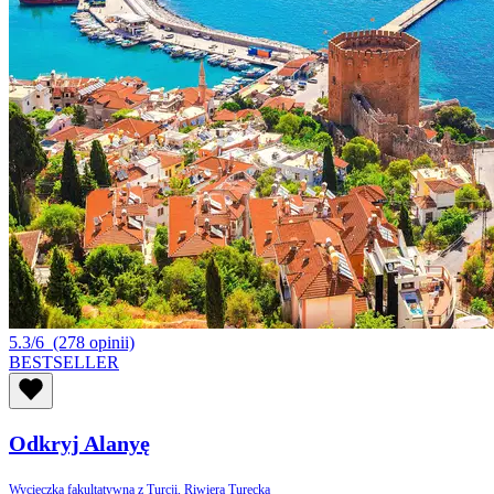
5.3/6
(278 opinii)
BESTSELLER
Odkryj Alanyę
Wycieczka fakultatywna z Turcji, Riwiera Turecka