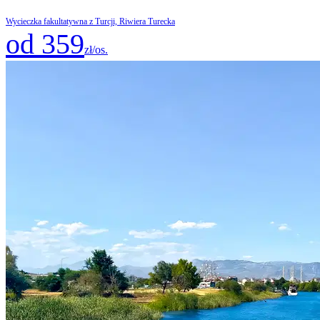
Wycieczka fakultatywna z Turcji, Riwiera Turecka
od 359
zł/os.