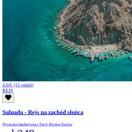
4.6/6
(11 opinii)
REJS
Suluada - Rejs na zachód słońca
Wycieczka fakultatywna z Turcji, Riwiera Turecka