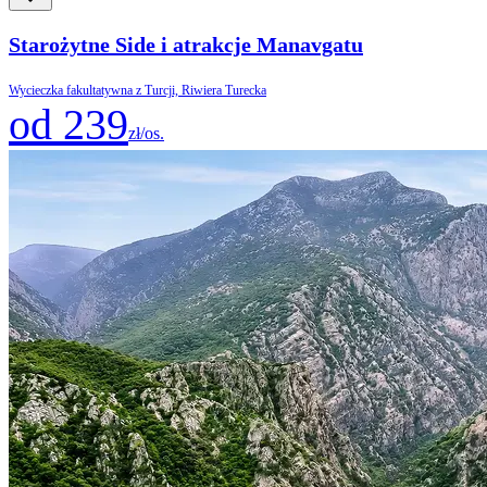
Starożytne Side i atrakcje Manavgatu
Wycieczka fakultatywna z Turcji, Riwiera Turecka
od 239
zł/os.