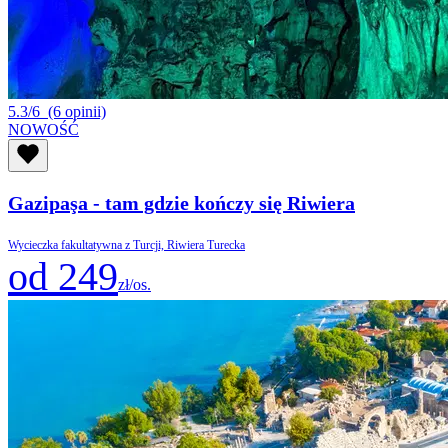
5.3/6
(6 opinii)
NOWOŚĆ
Gazipaşa - tam gdzie kończy się Riwiera
Wycieczka fakultatywna z Turcji, Riwiera Turecka
od 249
zł/os.