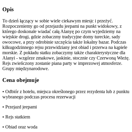
Opis
To dzień łączący w sobie wiele ciekawym miesjc i przeżyć.
Rozpoczeniemy go od przejazdu jeepami na punkt widokowy, z
którego doskonale wiadać całą Alanyę po czym wyjedziemy na
wiejskie drogi, gdzie zobaczmy tradycyjne domy tureckie, sady
owocowe, a przy odrobinie szczęścia także lokalny bazar. Podczas
kilkugodzinnego rejsu przewidziany jest obiad i przerwa na kąpiele
morskie. Z pokładu statku zobaczymy także charakterystyczne dla
Alanyi - wzgórze zmakowe, jaskinie, stocznie czy Czerwoną Wieżę.
Rejs zwieńczony zostanie piana party w imprezowej atmosferze.
Grupy międzynarodowe.
Cena obejmuje
• Odbiór z hotelu, miejsca określonego przez rezydenta lub z punktu
wybranego podczas procesu rezerwacji
• Przejazd jeepami
• Rejs statkiem
• Obiad oraz woda