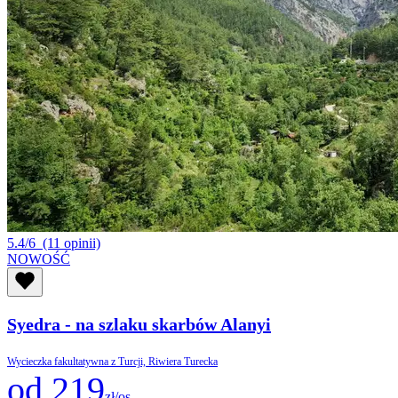
5.4/6
(11 opinii)
NOWOŚĆ
Syedra - na szlaku skarbów Alanyi
Wycieczka fakultatywna z Turcji, Riwiera Turecka
od 219
zł/os.