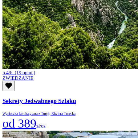
5.4/6
(19 opinii)
ZWIEDZANIE
Sekrety Jedwabnego Szlaku
Wycieczka fakultatywna z Turcji, Riwiera Turecka
od 389
zł/os.