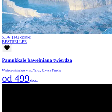
5.1/6
(142 opinie)
BESTSELLER
Pamukkale bawełniana twierdza
Wycieczka fakultatywna z Turcji, Riwiera Turecka
od 499
zł/os.