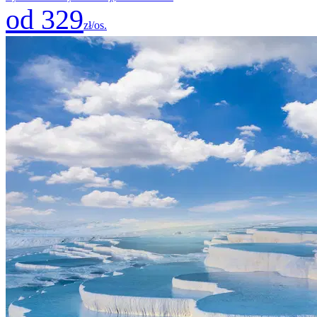
od 329
zł/os.