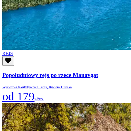
REJS
Popołudniowy rejs po rzece Manavgat
Wycieczka fakultatywna z Turcji, Riwiera Turecka
od 179
zł/os.