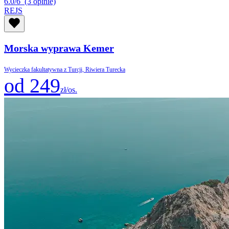
6.0/6
(3 opinie)
REJS
Morska wyprawa Kemer
Wycieczka fakultatywna z Turcji, Riwiera Turecka
od 249
zł/os.