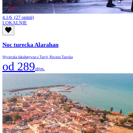
4.1/6
(27 opinii)
LOKALNIE
Noc turecka Alarahan
Wycieczka fakultatywna z Turcji, Riwiera Turecka
od 289
zł/os.