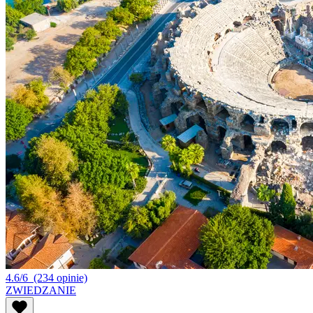
4.6/6
(234 opinie)
ZWIEDZANIE