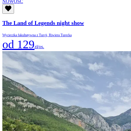
NOWOŚĆ
The Land of Legends night show
Wycieczka fakultatywna z Turcji, Riwiera Turecka
od 129
zł/os.