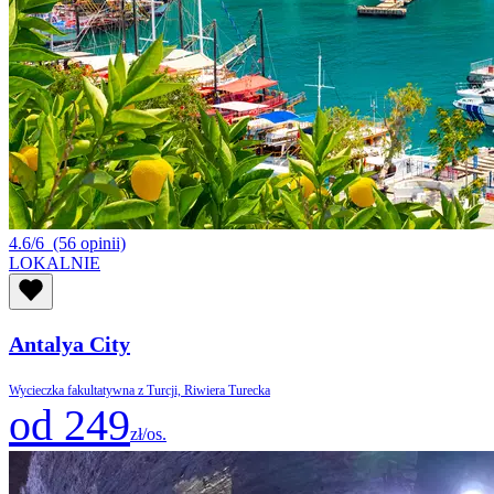
4.6/6
(56 opinii)
LOKALNIE
Antalya City
Wycieczka fakultatywna z Turcji, Riwiera Turecka
od 249
zł/os.