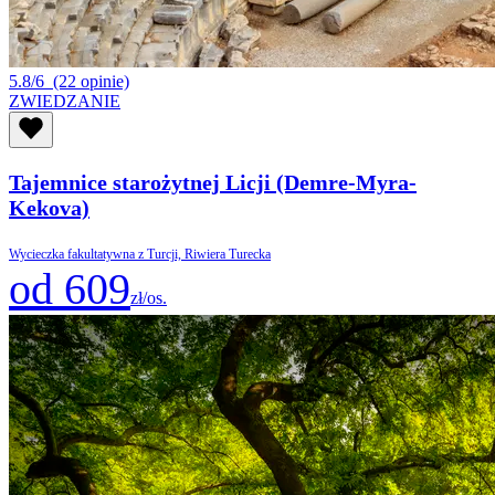
5.8/6
(22 opinie)
ZWIEDZANIE
Tajemnice starożytnej Licji (Demre-Myra-
Kekova)
Wycieczka fakultatywna z Turcji, Riwiera Turecka
od 609
zł/os.