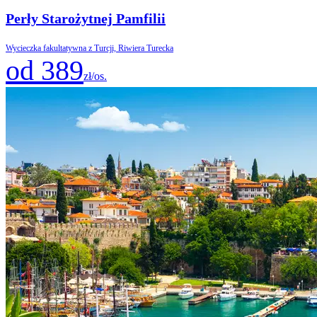
Perły Starożytnej Pamfilii
Wycieczka fakultatywna z Turcji, Riwiera Turecka
od 389
zł/os.